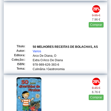
9.95 €
7.96 €
Comprar
Titulo:
50 MELHORES RECEITAS DE BOLACHAS, AS
Autor:
Varios
Editora:
Arco De Diana, O
Coleção::
Extra O Arco De Diana
ISBN:
978-989-626-383-6
Tema:
Culinãria / Gastronomia
8.45 €
6.76 €
Comprar