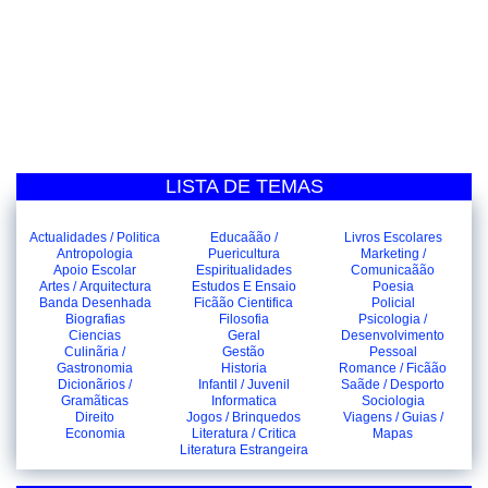
LISTA DE TEMAS
Actualidades / Politica
Educaãão /
Livros Escolares
Antropologia
Puericultura
Marketing /
Apoio Escolar
Espiritualidades
Comunicaãão
Artes / Arquitectura
Estudos E Ensaio
Poesia
Banda Desenhada
Ficãão Cientifica
Policial
Biografias
Filosofia
Psicologia /
Ciencias
Geral
Desenvolvimento
Culinãria /
Gestão
Pessoal
Gastronomia
Historia
Romance / Ficãão
Dicionãrios /
Infantil / Juvenil
Saãde / Desporto
Gramãticas
Informatica
Sociologia
Direito
Jogos / Brinquedos
Viagens / Guias /
Economia
Literatura / Critica
Mapas
Literatura Estrangeira