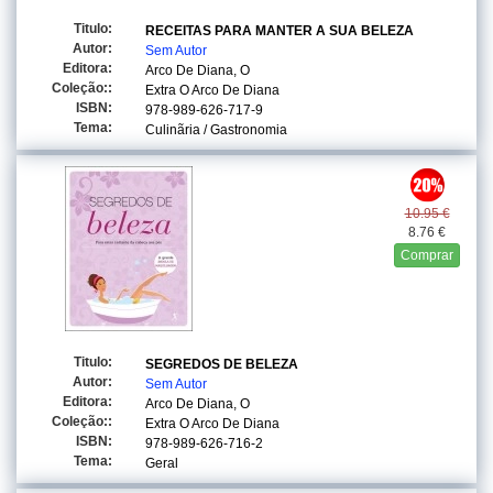
Titulo:
RECEITAS PARA MANTER A SUA BELEZA
Autor:
Sem Autor
Editora:
Arco De Diana, O
Coleção::
Extra O Arco De Diana
ISBN:
978-989-626-717-9
Tema:
Culinãria / Gastronomia
10.95 €
8.76 €
Comprar
Titulo:
SEGREDOS DE BELEZA
Autor:
Sem Autor
Editora:
Arco De Diana, O
Coleção::
Extra O Arco De Diana
ISBN:
978-989-626-716-2
Tema:
Geral