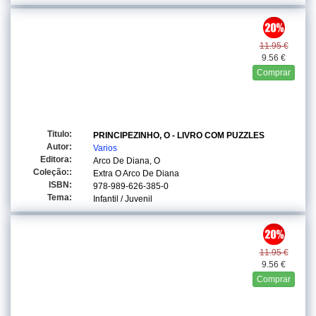
11.95 €
9.56 €
Comprar
Titulo:
PRINCIPEZINHO, O - LIVRO COM PUZZLES
Autor:
Varios
Editora:
Arco De Diana, O
Coleção::
Extra O Arco De Diana
ISBN:
978-989-626-385-0
Tema:
Infantil / Juvenil
11.95 €
9.56 €
Comprar