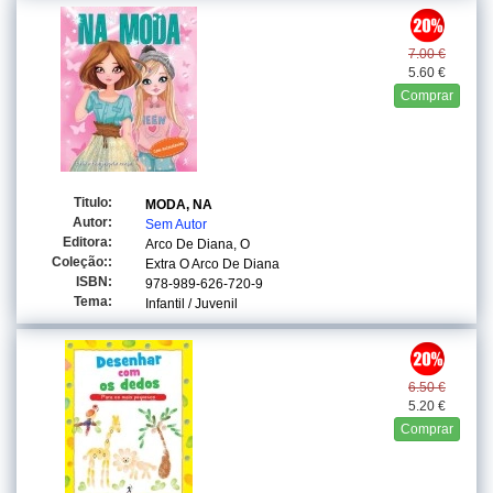
7.00 €
5.60 €
Comprar
Titulo:
MODA, NA
Autor:
Sem Autor
Editora:
Arco De Diana, O
Coleção::
Extra O Arco De Diana
ISBN:
978-989-626-720-9
Tema:
Infantil / Juvenil
6.50 €
5.20 €
Comprar