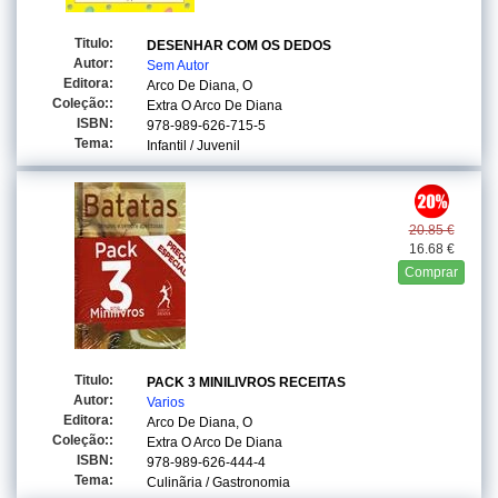
Titulo:
DESENHAR COM OS DEDOS
Autor:
Sem Autor
Editora:
Arco De Diana, O
Coleção::
Extra O Arco De Diana
ISBN:
978-989-626-715-5
Tema:
Infantil / Juvenil
20.85 €
16.68 €
Comprar
Titulo:
PACK 3 MINILIVROS RECEITAS
Autor:
Varios
Editora:
Arco De Diana, O
Coleção::
Extra O Arco De Diana
ISBN:
978-989-626-444-4
Tema:
Culinãria / Gastronomia