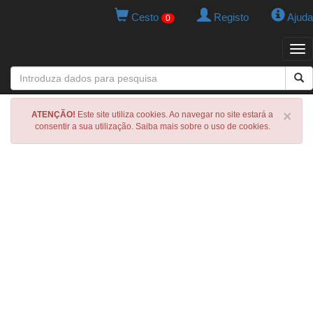
Cesto
Registo
Ajuda
0
Tog
navi
×
ATENÇÃO!
Este site utiliza cookies. Ao navegar no site estará a
consentir a sua utilização. Saiba mais sobre o uso de cookies.