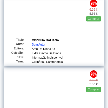
6.95 €
5.56 €
Comprar
Titulo:
COZINHA ITALIANA
Autor:
Sem Autor
Editora:
Arco De Diana, O
Coleção::
Extra O Arco De Diana
ISBN:
Informação Indisponível
Tema:
Culinãria / Gastronomia
6.95 €
5.56 €
Comprar