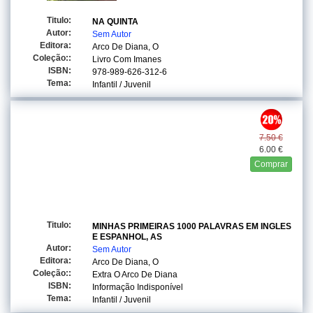
Titulo:
NA QUINTA
Autor:
Sem Autor
Editora:
Arco De Diana, O
Coleção::
Livro Com Imanes
ISBN:
978-989-626-312-6
Tema:
Infantil / Juvenil
7.50 €
6.00 €
Comprar
Titulo:
MINHAS PRIMEIRAS 1000 PALAVRAS EM INGLES
E ESPANHOL, AS
Autor:
Sem Autor
Editora:
Arco De Diana, O
Coleção::
Extra O Arco De Diana
ISBN:
Informação Indisponível
Tema:
Infantil / Juvenil