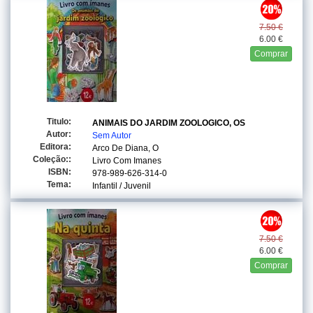
7.50 €
6.00 €
Comprar
Titulo:
ANIMAIS DO JARDIM ZOOLOGICO, OS
Autor:
Sem Autor
Editora:
Arco De Diana, O
Coleção::
Livro Com Imanes
ISBN:
978-989-626-314-0
Tema:
Infantil / Juvenil
7.50 €
6.00 €
Comprar