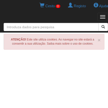
Cesto
Registo
Ajuda
0
Tog
navi
×
ATENÇÃO!
Este site utiliza cookies. Ao navegar no site estará a
consentir a sua utilização. Saiba mais sobre o uso de cookies.