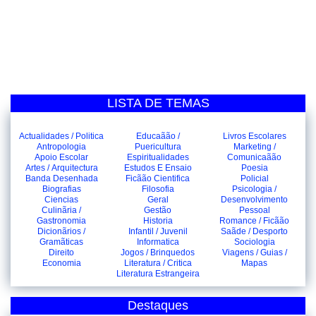
LISTA DE TEMAS
Actualidades / Politica
Educaãão /
Livros Escolares
Antropologia
Puericultura
Marketing /
Apoio Escolar
Espiritualidades
Comunicaãão
Artes / Arquitectura
Estudos E Ensaio
Poesia
Banda Desenhada
Ficãão Cientifica
Policial
Biografias
Filosofia
Psicologia /
Ciencias
Geral
Desenvolvimento
Culinãria /
Gestão
Pessoal
Gastronomia
Historia
Romance / Ficãão
Dicionãrios /
Infantil / Juvenil
Saãde / Desporto
Gramãticas
Informatica
Sociologia
Direito
Jogos / Brinquedos
Viagens / Guias /
Economia
Literatura / Critica
Mapas
Literatura Estrangeira
Destaques