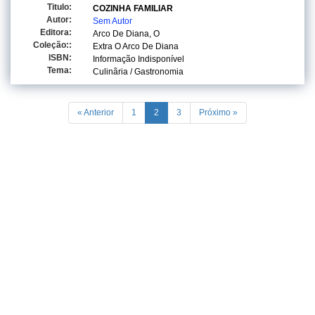
Titulo:
COZINHA FAMILIAR
Autor:
Sem Autor
Editora:
Arco De Diana, O
Coleção::
Extra O Arco De Diana
ISBN:
Informação Indisponível
Tema:
Culinãria / Gastronomia
« Anterior
1
2
3
Próximo »