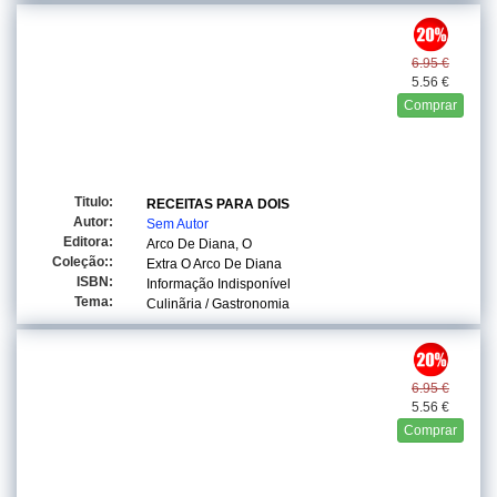
6.95 €
5.56 €
Comprar
Titulo:
RECEITAS PARA DOIS
Autor:
Sem Autor
Editora:
Arco De Diana, O
Coleção::
Extra O Arco De Diana
ISBN:
Informação Indisponível
Tema:
Culinãria / Gastronomia
6.95 €
5.56 €
Comprar