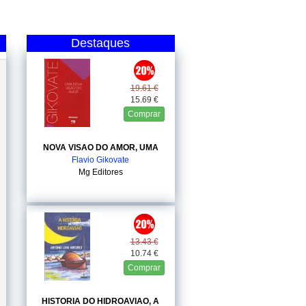
Destaques
19.61 €
15.69 €
Comprar
NOVA VISAO DO AMOR, UMA
Flavio Gikovate
Mg Editores
13.43 €
10.74 €
Comprar
HISTORIA DO HIDROAVIAO, A