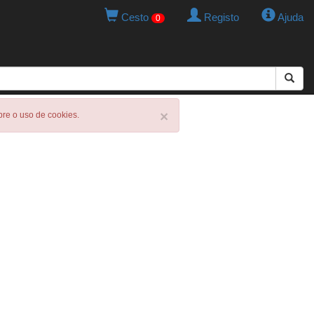
Cesto
Registo
Ajuda
0
×
obre o uso de cookies.