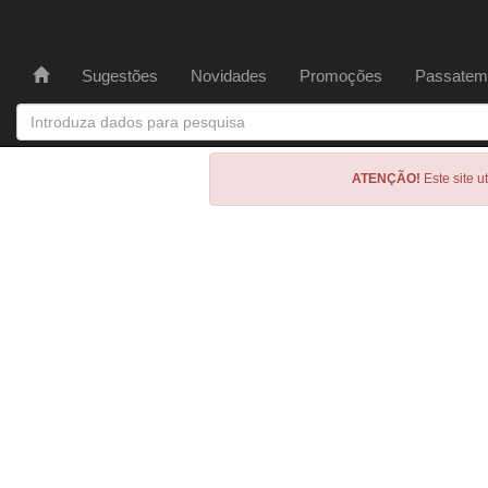
Sugestões
Novidades
Promoções
Passatem
ATENÇÃO!
Este site u