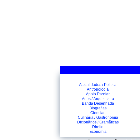
Actualidades / Politica
Antropologia
Apoio Escolar
Artes / Arquitectura
Banda Desenhada
Biografias
Ciencias
Culinãria / Gastronomia
Dicionãrios / Gramãticas
Direito
Economia