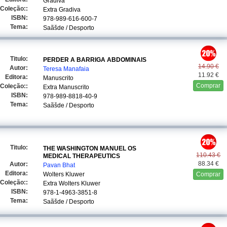
Gradiva
Coleção::
Extra Gradiva
ISBN:
978-989-616-600-7
Tema:
Saãšde / Desporto
Titulo:
PERDER A BARRIGA ABDOMINAIS
14.90 €
Autor:
Teresa Manafaia
11.92 €
Editora:
Manuscrito
Comprar
Coleção::
Extra Manuscrito
ISBN:
978-989-8818-40-9
Tema:
Saãšde / Desporto
Titulo:
THE WASHINGTON MANUEL OS
110.43 €
MEDICAL THERAPEUTICS
88.34 €
Autor:
Pavan Bhat
Editora:
Wolters Kluwer
Comprar
Coleção::
Extra Wolters Kluwer
ISBN:
978-1-4963-3851-8
Tema:
Saãšde / Desporto