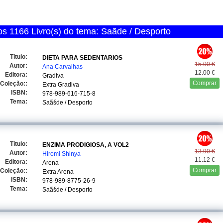
 1166 Livro(s) do tema: Saãde / Desporto
Titulo:
DIETA PARA SEDENTARIOS
15.00 €
Autor:
Ana Carvalhas
12.00 €
Editora:
Gradiva
Comprar
Coleção::
Extra Gradiva
ISBN:
978-989-616-715-8
Tema:
Saãšde / Desporto
Titulo:
ENZIMA PRODIGIOSA, A VOL2
13.90 €
Autor:
Hiromi Shinya
11.12 €
Editora:
Arena
Comprar
Coleção::
Extra Arena
ISBN:
978-989-8775-26-9
Tema:
Saãšde / Desporto