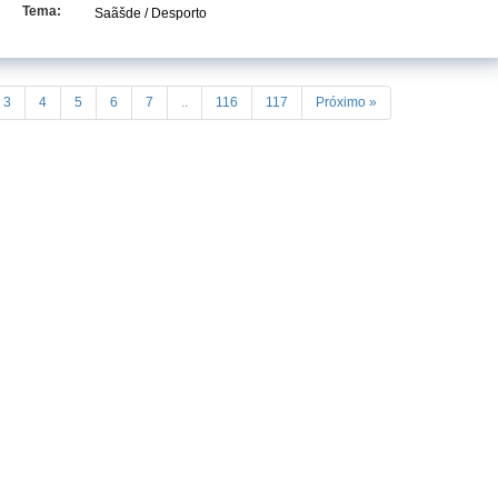
Tema:
Saãšde / Desporto
3
4
5
6
7
..
116
117
Próximo »