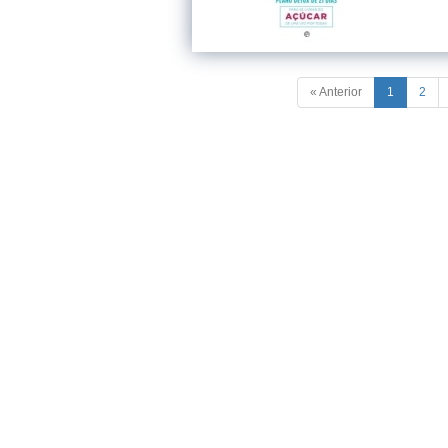
« Anterior
1
2