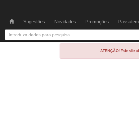
Sugestões
Novidades
Promoções
Passatem
ATENÇÃO!
Este site u