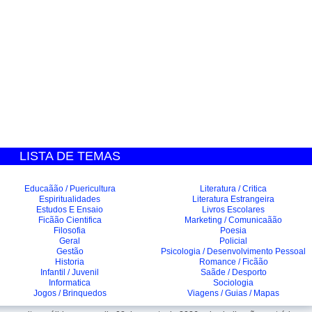
LISTA DE TEMAS
Educaãão / Puericultura
Literatura / Critica
Espiritualidades
Literatura Estrangeira
Estudos E Ensaio
Livros Escolares
Ficãão Cientifica
Marketing / Comunicaãão
Filosofia
Poesia
Geral
Policial
Gestão
Psicologia / Desenvolvimento Pessoal
Historia
Romance / Ficãão
Infantil / Juvenil
Saãde / Desporto
Informatica
Sociologia
Jogos / Brinquedos
Viagens / Guias / Mapas