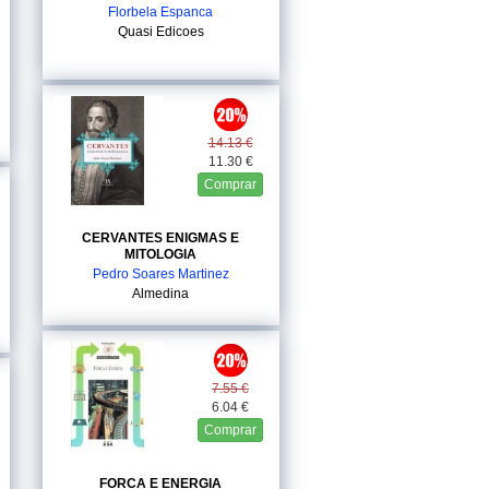
Florbela Espanca
Quasi Edicoes
14.13 €
11.30 €
Comprar
CERVANTES ENIGMAS E
MITOLOGIA
Pedro Soares Martinez
Almedina
7.55 €
6.04 €
Comprar
FORCA E ENERGIA