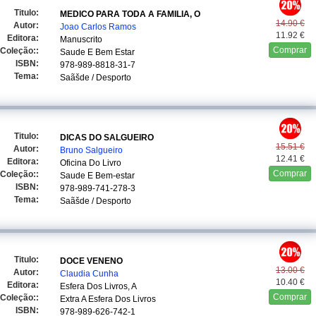
Titulo:
MEDICO PARA TODA A FAMILIA, O
14.90 €
Autor:
Joao Carlos Ramos
11.92 €
Editora:
Manuscrito
Comprar
Coleção::
Saude E Bem Estar
ISBN:
978-989-8818-31-7
Tema:
Saãšde / Desporto
Titulo:
DICAS DO SALGUEIRO
15.51 €
Autor:
Bruno Salgueiro
12.41 €
Editora:
Oficina Do Livro
Comprar
Coleção::
Saude E Bem-estar
ISBN:
978-989-741-278-3
Tema:
Saãšde / Desporto
Titulo:
DOCE VENENO
13.00 €
Autor:
Claudia Cunha
10.40 €
Editora:
Esfera Dos Livros, A
Comprar
Coleção::
Extra A Esfera Dos Livros
ISBN:
978-989-626-742-1