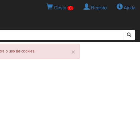
Cesto
Registo
Ajuda
0
×
obre o uso de cookies.