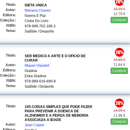
Titulo:
DIETA UNICA
15.99 €
Autor:
Mariana Chaves
12.79 €
Editora:
Guerra E Paz
Comprar
Coleção::
Clube Do Livro
ISBN:
978-989-702-186-2
Tema:
Saãšde / Desporto
Titulo:
SER MEDICO A ARTE E O OFICIO DE
14.80 €
CURAR
11.84 €
Autor:
Miquel Vilardell
Editora:
Gradiva
Comprar
Coleção::
Extra Gradiva
ISBN:
978-989-616-690-8
Tema:
Saãšde / Desporto
Titulo:
100 COISAS SIMPLES QUE PODE FAZER
14.95 €
PARA PREVENIR A DOENCA DE
ALZHEIMER E A PERDA DE MEMORIA
11.96 €
ASSOCIADA A IDADE
Comprar
Autor:
Jean Carper
Editora: