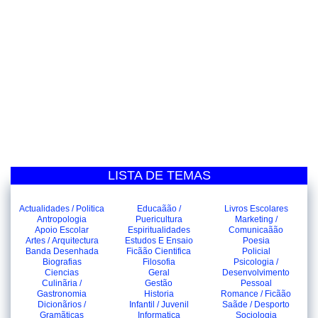
LISTA DE TEMAS
Actualidades / Politica
Educaãão /
Livros Escolares
Antropologia
Puericultura
Marketing /
Apoio Escolar
Espiritualidades
Comunicaãão
Artes / Arquitectura
Estudos E Ensaio
Poesia
Banda Desenhada
Ficãão Cientifica
Policial
Biografias
Filosofia
Psicologia /
Ciencias
Geral
Desenvolvimento
Culinãria /
Gestão
Pessoal
Gastronomia
Historia
Romance / Ficãão
Dicionãrios /
Infantil / Juvenil
Saãde / Desporto
Gramãticas
Informatica
Sociologia