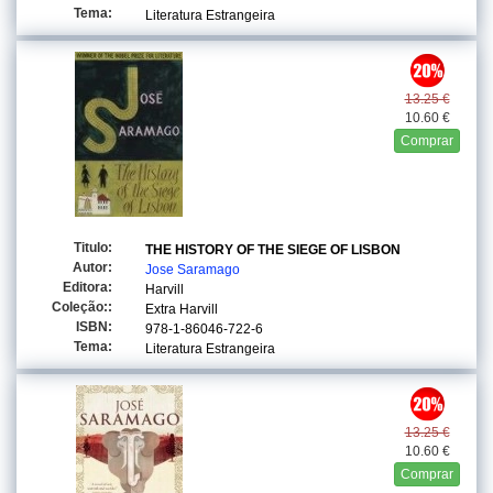
Tema:
Literatura Estrangeira
13.25 €
10.60 €
Comprar
Titulo:
THE HISTORY OF THE SIEGE OF LISBON
Autor:
Jose Saramago
Editora:
Harvill
Coleção::
Extra Harvill
ISBN:
978-1-86046-722-6
Tema:
Literatura Estrangeira
13.25 €
10.60 €
Comprar