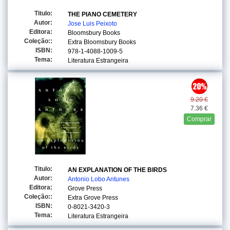
Titulo:
THE PIANO CEMETERY
Autor:
Jose Luis Peixoto
Editora:
Bloomsbury Books
Coleção::
Extra Bloomsbury Books
ISBN:
978-1-4088-1009-5
Tema:
Literatura Estrangeira
9.20 €
7.36 €
Comprar
Titulo:
AN EXPLANATION OF THE BIRDS
Autor:
Antonio Lobo Antunes
Editora:
Grove Press
Coleção::
Extra Grove Press
ISBN:
0-8021-3420-3
Tema:
Literatura Estrangeira