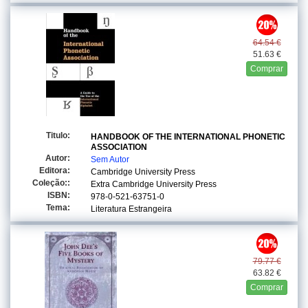
64.54 €
51.63 €
Comprar
Titulo:
HANDBOOK OF THE INTERNATIONAL PHONETIC
ASSOCIATION
Autor:
Sem Autor
Editora:
Cambridge University Press
Coleção::
Extra Cambridge University Press
ISBN:
978-0-521-63751-0
Tema:
Literatura Estrangeira
79.77 €
63.82 €
Comprar