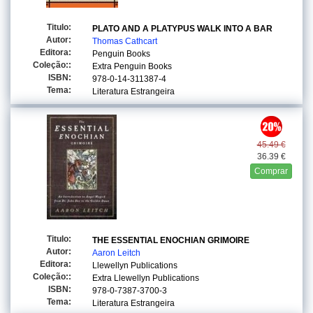
Titulo:
PLATO AND A PLATYPUS WALK INTO A BAR
Autor:
Thomas Cathcart
Editora:
Penguin Books
Coleção::
Extra Penguin Books
ISBN:
978-0-14-311387-4
Tema:
Literatura Estrangeira
45.49 €
36.39 €
Comprar
Titulo:
THE ESSENTIAL ENOCHIAN GRIMOIRE
Autor:
Aaron Leitch
Editora:
Llewellyn Publications
Coleção::
Extra Llewellyn Publications
ISBN:
978-0-7387-3700-3
Tema:
Literatura Estrangeira