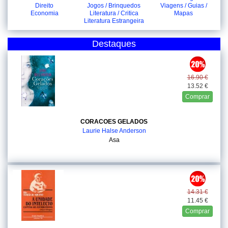
Direito
Jogos / Brinquedos
Viagens / Guias /
Economia
Literatura / Critica
Mapas
Literatura Estrangeira
Destaques
16.90 €
13.52 €
Comprar
CORACOES GELADOS
Laurie Halse Anderson
Asa
14.31 €
11.45 €
Comprar