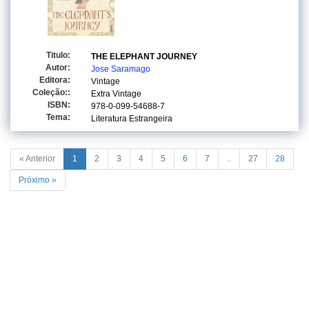
Titulo:
THE ELEPHANT JOURNEY
Autor:
Jose Saramago
Editora:
Vintage
Coleção::
Extra Vintage
ISBN:
978-0-099-54688-7
Tema:
Literatura Estrangeira
« Anterior
1
2
3
4
5
6
7
..
27
28
Próximo »