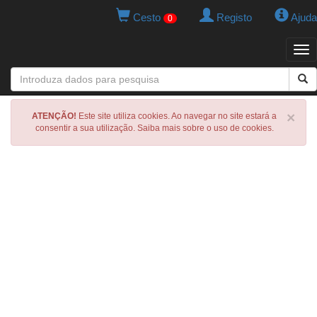
Cesto
Registo
Ajuda
0
Tog
navi
×
ATENÇÃO!
Este site utiliza cookies. Ao navegar no site estará a
consentir a sua utilização. Saiba mais sobre o uso de cookies.