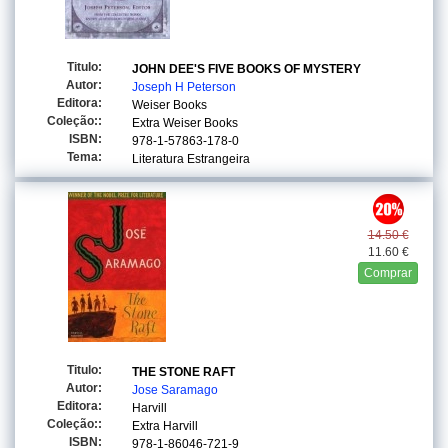
Titulo:
JOHN DEE'S FIVE BOOKS OF MYSTERY
Autor:
Joseph H Peterson
Editora:
Weiser Books
Coleção::
Extra Weiser Books
ISBN:
978-1-57863-178-0
Tema:
Literatura Estrangeira
14.50 €
11.60 €
Comprar
Titulo:
THE STONE RAFT
Autor:
Jose Saramago
Editora:
Harvill
Coleção::
Extra Harvill
ISBN:
978-1-86046-721-9