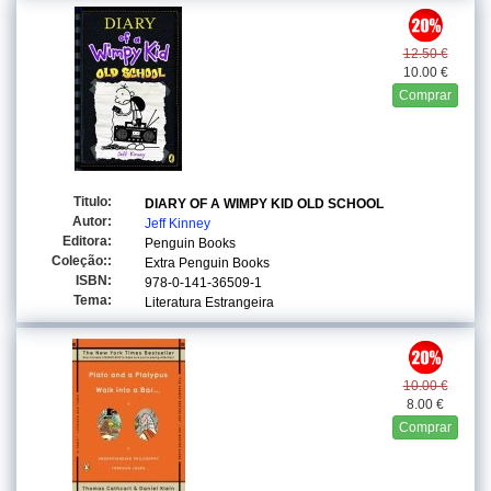
12.50 €
10.00 €
Comprar
Titulo:
DIARY OF A WIMPY KID OLD SCHOOL
Autor:
Jeff Kinney
Editora:
Penguin Books
Coleção::
Extra Penguin Books
ISBN:
978-0-141-36509-1
Tema:
Literatura Estrangeira
10.00 €
8.00 €
Comprar