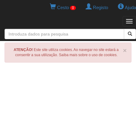
Cesto
Registo
Ajuda
0
Tog
navi
×
ATENÇÃO!
Este site utiliza cookies. Ao navegar no site estará a
consentir a sua utilização. Saiba mais sobre o uso de cookies.