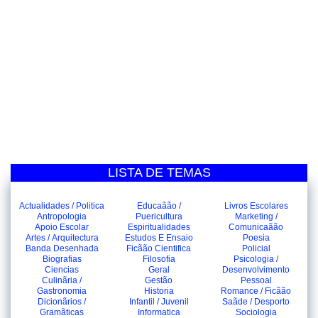
LISTA DE TEMAS
Actualidades / Politica
Educaãão /
Livros Escolares
Antropologia
Puericultura
Marketing /
Apoio Escolar
Espiritualidades
Comunicaãão
Artes / Arquitectura
Estudos E Ensaio
Poesia
Banda Desenhada
Ficãão Cientifica
Policial
Biografias
Filosofia
Psicologia /
Ciencias
Geral
Desenvolvimento
Culinãria /
Gestão
Pessoal
Gastronomia
Historia
Romance / Ficãão
Dicionãrios /
Infantil / Juvenil
Saãde / Desporto
Gramãticas
Informatica
Sociologia