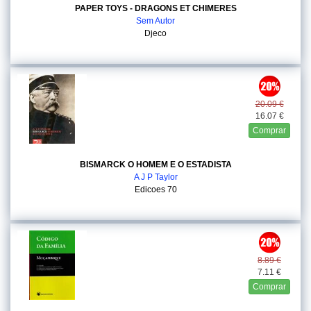
PAPER TOYS - DRAGONS ET CHIMERES
Sem Autor
Djeco
20.09 €
16.07 €
Comprar
BISMARCK O HOMEM E O ESTADISTA
A J P Taylor
Edicoes 70
8.89 €
7.11 €
Comprar