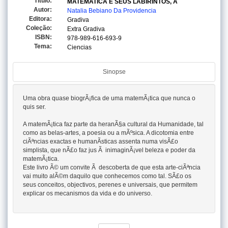
Titulo:
MATEMATICA E SEUS LABIRINTOS, A
Autor:
Natalia Bebiano Da Providencia
Editora:
Gradiva
Coleção:
Extra Gradiva
ISBN:
978-989-616-693-9
Tema:
Ciencias
Sinopse
Uma obra quase biogrÃ¡fica de uma matemÃ¡tica que nunca o
quis ser.
A matemÃ¡tica faz parte da heranÃ§a cultural da Humanidade, tal
como as belas-artes, a poesia ou a mÃºsica. A dicotomia entre
ciÃªncias exactas e humanÃ­sticas assenta numa visÃ£o
simplista, que nÃ£o faz jus Ã inimaginÃ¡vel beleza e poder da
matemÃ¡tica.
Este livro Ã© um convite Ã descoberta de que esta arte-ciÃªncia
vai muito alÃ©m daquilo que conhecemos como tal. SÃ£o os
seus conceitos, objectivos, perenes e universais, que permitem
explicar os mecanismos da vida e do universo.