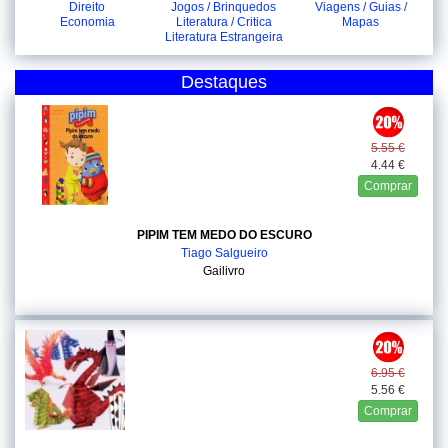
Direito
Jogos / Brinquedos
Viagens / Guias /
Economia
Literatura / Critica
Mapas
Literatura Estrangeira
Destaques
5.55 €
4.44 €
Comprar
PIPIM TEM MEDO DO ESCURO
Tiago Salgueiro
Gailivro
6.95 €
5.56 €
Comprar