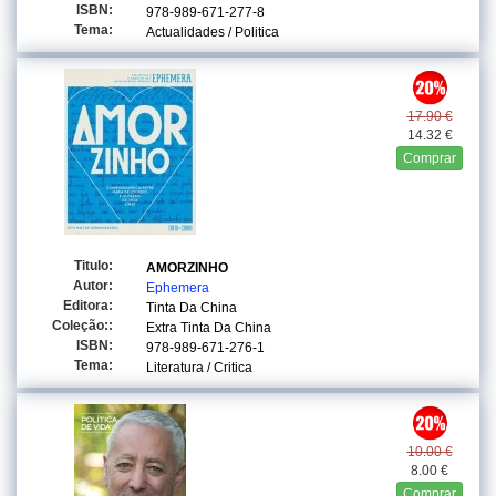
ISBN:
978-989-671-277-8
Tema:
Actualidades / Politica
17.90 €
14.32 €
Comprar
Titulo:
AMORZINHO
Autor:
Ephemera
Editora:
Tinta Da China
Coleção::
Extra Tinta Da China
ISBN:
978-989-671-276-1
Tema:
Literatura / Critica
10.00 €
8.00 €
Comprar