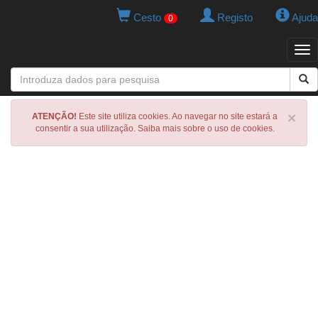
Cesto
Registo
Ajuda
0
Tog
navi
×
ATENÇÃO!
Este site utiliza cookies. Ao navegar no site estará a
consentir a sua utilização. Saiba mais sobre o uso de cookies.