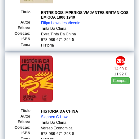
Titulo:
ENTRE DOIS IMPERIOS VIAJANTES BRITANICOS
EM GOA 1800 1940
Autor:
Filipa Lowndes Vicente
Editora:
Tinta Da China
Coleção::
Extra Tinta Da China
ISBN:
978-989-671-294-5
Tema:
Historia
14.90 €
11.92 €
Comprar
Titulo:
HISTORIA DA CHINA
Autor:
Stephen G Haw
Editora:
Tinta Da China
Coleção::
Versao Economica
ISBN:
978-989-671-293-8
Tema: