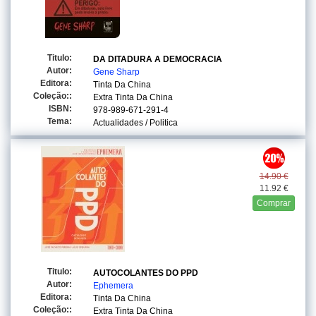
Titulo:
DA DITADURA A DEMOCRACIA
Autor:
Gene Sharp
Editora:
Tinta Da China
Coleção::
Extra Tinta Da China
ISBN:
978-989-671-291-4
Tema:
Actualidades / Politica
14.90 €
11.92 €
Comprar
Titulo:
AUTOCOLANTES DO PPD
Autor:
Ephemera
Editora:
Tinta Da China
Coleção::
Extra Tinta Da China