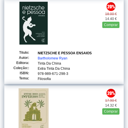
18.00 €
14.40 €
Comprar
Titulo:
NIETZSCHE E PESSOA ENSAIOS
Autor:
Bartholomew Ryan
Editora:
Tinta Da China
Coleção::
Extra Tinta Da China
ISBN:
978-989-671-298-3
Tema:
Filosofia
17.90 €
14.32 €
Comprar