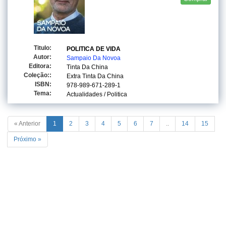
Titulo:
POLITICA DE VIDA
Autor:
Sampaio Da Novoa
Editora:
Tinta Da China
Coleção::
Extra Tinta Da China
ISBN:
978-989-671-289-1
Tema:
Actualidades / Politica
« Anterior
1
2
3
4
5
6
7
..
14
15
Próximo »