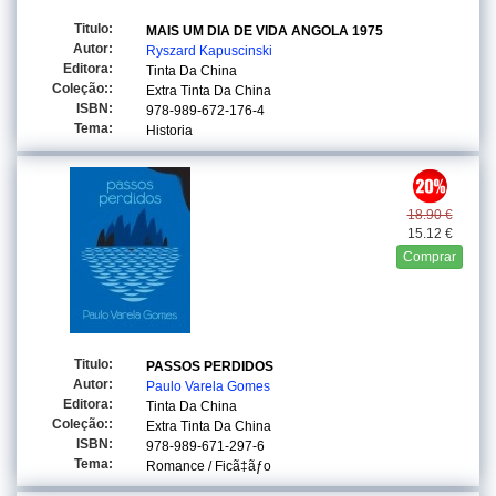
Titulo:
MAIS UM DIA DE VIDA ANGOLA 1975
Autor:
Ryszard Kapuscinski
Editora:
Tinta Da China
Coleção::
Extra Tinta Da China
ISBN:
978-989-672-176-4
Tema:
Historia
18.90 €
15.12 €
Comprar
Titulo:
PASSOS PERDIDOS
Autor:
Paulo Varela Gomes
Editora:
Tinta Da China
Coleção::
Extra Tinta Da China
ISBN:
978-989-671-297-6
Tema:
Romance / Ficã‡ãƒo