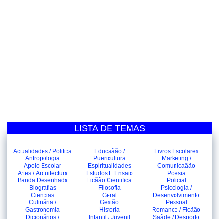
LISTA DE TEMAS
Actualidades / Politica
Educaãão /
Livros Escolares
Antropologia
Puericultura
Marketing /
Apoio Escolar
Espiritualidades
Comunicaãão
Artes / Arquitectura
Estudos E Ensaio
Poesia
Banda Desenhada
Ficãão Cientifica
Policial
Biografias
Filosofia
Psicologia /
Ciencias
Geral
Desenvolvimento
Culinãria /
Gestão
Pessoal
Gastronomia
Historia
Romance / Ficãão
Dicionãrios /
Infantil / Juvenil
Saãde / Desporto