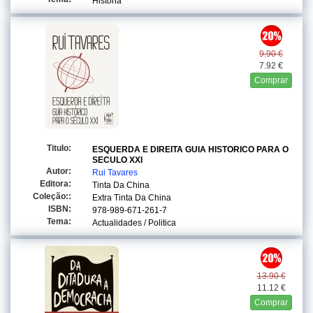
Historia
9.90 €
7.92 €
Comprar
Titulo:
ESQUERDA E DIREITA GUIA HISTORICO PARA O
SECULO XXI
Autor:
Rui Tavares
Editora:
Tinta Da China
Coleção::
Extra Tinta Da China
ISBN:
978-989-671-261-7
Tema:
Actualidades / Politica
13.90 €
11.12 €
Comprar