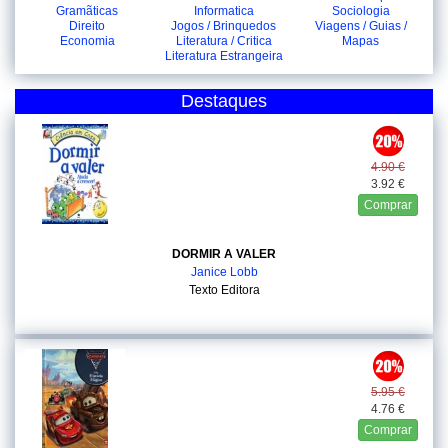
Gramãticas
Informatica
Sociologia
Direito
Jogos / Brinquedos
Viagens / Guias /
Economia
Literatura / Critica
Mapas
Literatura Estrangeira
Destaques
4.90 €
3.92 €
Comprar
DORMIR A VALER
Janice Lobb
Texto Editora
5.95 €
4.76 €
Comprar