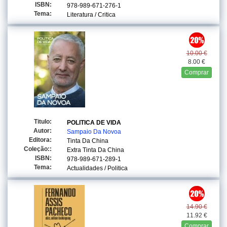
ISBN:
978-989-671-276-1
Tema:
Literatura / Critica
10.00 €
8.00 €
Comprar
Titulo:
POLITICA DE VIDA
Autor:
Sampaio Da Novoa
Editora:
Tinta Da China
Coleção::
Extra Tinta Da China
ISBN:
978-989-671-289-1
Tema:
Actualidades / Politica
14.90 €
11.92 €
Comprar