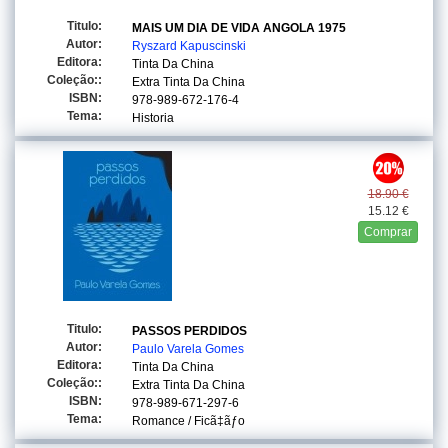
Titulo:
MAIS UM DIA DE VIDA ANGOLA 1975
Autor:
Ryszard Kapuscinski
Editora:
Tinta Da China
Coleção::
Extra Tinta Da China
ISBN:
978-989-672-176-4
Tema:
Historia
18.90 €
15.12 €
Comprar
Titulo:
PASSOS PERDIDOS
Autor:
Paulo Varela Gomes
Editora:
Tinta Da China
Coleção::
Extra Tinta Da China
ISBN:
978-989-671-297-6
Tema:
Romance / Ficã‡ãƒo