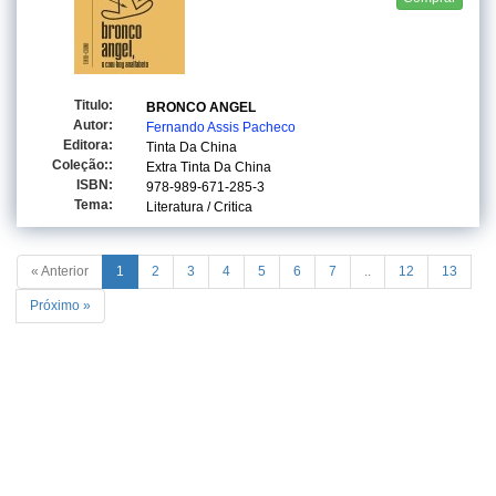
Titulo:
BRONCO ANGEL
Autor:
Fernando Assis Pacheco
Editora:
Tinta Da China
Coleção::
Extra Tinta Da China
ISBN:
978-989-671-285-3
Tema:
Literatura / Critica
« Anterior
1
2
3
4
5
6
7
..
12
13
Próximo »