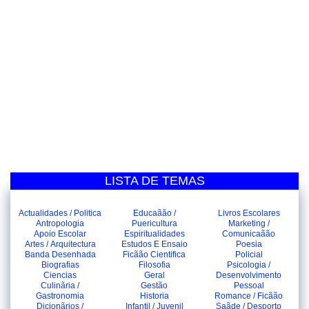
LISTA DE TEMAS
Actualidades / Politica
Educaãão /
Livros Escolares
Antropologia
Puericultura
Marketing /
Apoio Escolar
Espiritualidades
Comunicaãão
Artes / Arquitectura
Estudos E Ensaio
Poesia
Banda Desenhada
Ficãão Cientifica
Policial
Biografias
Filosofia
Psicologia /
Ciencias
Geral
Desenvolvimento
Culinãria /
Gestão
Pessoal
Gastronomia
Historia
Romance / Ficãão
Dicionãrios /
Infantil / Juvenil
Saãde / Desporto