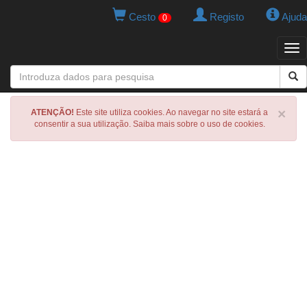
Cesto
Registo
Ajuda
0
Tog
navi
×
ATENÇÃO!
Este site utiliza cookies. Ao navegar no site estará a
consentir a sua utilização. Saiba mais sobre o uso de cookies.