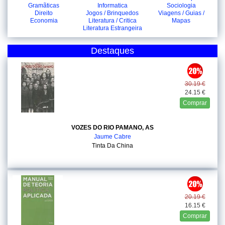
Gramãticas
Informatica
Sociologia
Direito
Jogos / Brinquedos
Viagens / Guias /
Economia
Literatura / Critica
Mapas
Literatura Estrangeira
Destaques
30.19 €
24.15 €
Comprar
VOZES DO RIO PAMANO, AS
Jaume Cabre
Tinta Da China
20.19 €
16.15 €
Comprar