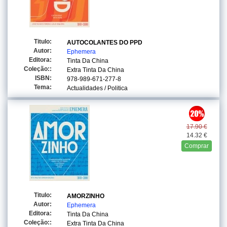
Titulo:
AUTOCOLANTES DO PPD
Autor:
Ephemera
Editora:
Tinta Da China
Coleção::
Extra Tinta Da China
ISBN:
978-989-671-277-8
Tema:
Actualidades / Politica
17.90 €
14.32 €
Comprar
Titulo:
AMORZINHO
Autor:
Ephemera
Editora:
Tinta Da China
Coleção::
Extra Tinta Da China