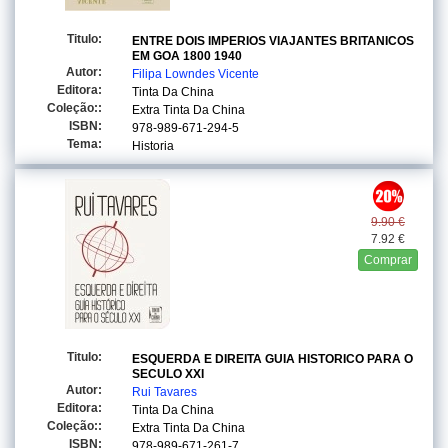
Titulo:
ENTRE DOIS IMPERIOS VIAJANTES BRITANICOS
EM GOA 1800 1940
Autor:
Filipa Lowndes Vicente
Editora:
Tinta Da China
Coleção::
Extra Tinta Da China
ISBN:
978-989-671-294-5
Tema:
Historia
9.90 €
7.92 €
Comprar
Titulo:
ESQUERDA E DIREITA GUIA HISTORICO PARA O
SECULO XXI
Autor:
Rui Tavares
Editora:
Tinta Da China
Coleção::
Extra Tinta Da China
ISBN:
978-989-671-261-7