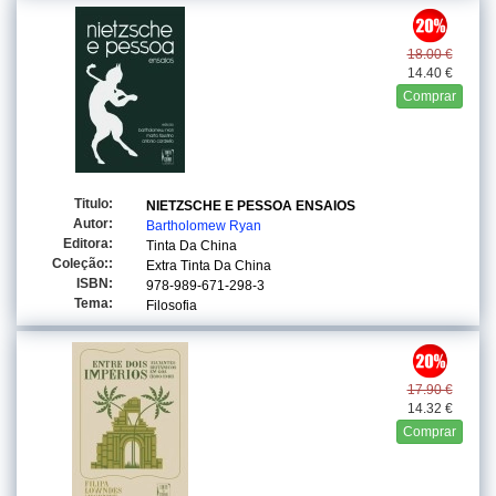
18.00 €
14.40 €
Comprar
Titulo:
NIETZSCHE E PESSOA ENSAIOS
Autor:
Bartholomew Ryan
Editora:
Tinta Da China
Coleção::
Extra Tinta Da China
ISBN:
978-989-671-298-3
Tema:
Filosofia
17.90 €
14.32 €
Comprar