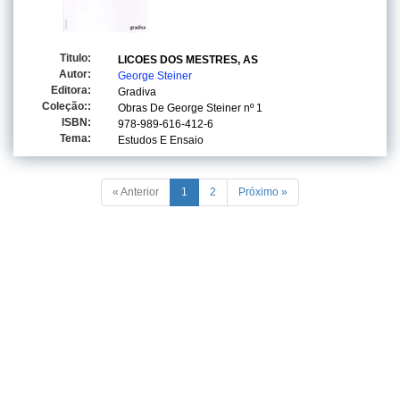
Titulo:
LICOES DOS MESTRES, AS
Autor:
George Steiner
Editora:
Gradiva
Coleção::
Obras De George Steiner
nº 1
ISBN:
978-989-616-412-6
Tema:
Estudos E Ensaio
« Anterior
1
2
Próximo »