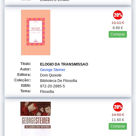
11.11 €
8.89 €
Comprar
Titulo:
ELOGIO DA TRANSMISSAO
Autor:
George Steiner
Editora:
Dom Quixote
Coleção::
Biblioteca De Filosofia
ISBN:
972-20-2885-5
Tema:
Filosofia
14.50 €
11.60 €
Comprar