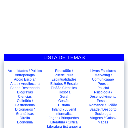
LISTA DE TEMAS
Actualidades / Politica
Educaãão /
Livros Escolares
Antropologia
Puericultura
Marketing /
Apoio Escolar
Espiritualidades
Comunicaãão
Artes / Arquitectura
Estudos E Ensaio
Poesia
Banda Desenhada
Ficãão Cientifica
Policial
Biografias
Filosofia
Psicologia /
Ciencias
Geral
Desenvolvimento
Culinãria /
Gestão
Pessoal
Gastronomia
Historia
Romance / Ficãão
Dicionãrios /
Infantil / Juvenil
Saãde / Desporto
Gramãticas
Informatica
Sociologia
Direito
Jogos / Brinquedos
Viagens / Guias /
Economia
Literatura / Critica
Mapas
Literatura Estrangeira