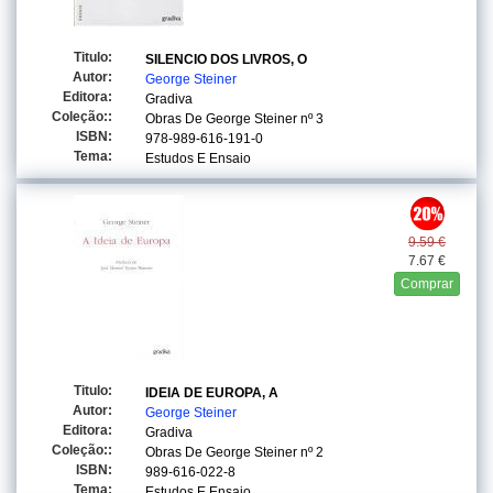
Titulo:
SILENCIO DOS LIVROS, O
Autor:
George Steiner
Editora:
Gradiva
Coleção::
Obras De George Steiner
nº 3
ISBN:
978-989-616-191-0
Tema:
Estudos E Ensaio
9.59 €
7.67 €
Comprar
Titulo:
IDEIA DE EUROPA, A
Autor:
George Steiner
Editora:
Gradiva
Coleção::
Obras De George Steiner
nº 2
ISBN:
989-616-022-8
Tema:
Estudos E Ensaio