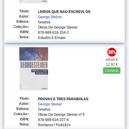
Titulo:
LIVROS QUE NAO ESCREVI, OS
Autor:
George Steiner
Editora:
Gradiva
Coleção::
Obras De George Steiner
ISBN:
978-989-616-254-2
Tema:
Estudos E Ensaio
16.15 €
12.92 €
Comprar
Titulo:
PROVAS E TRES PARABOLAS
Autor:
George Steiner
Editora:
Gradiva
Coleção::
Obras De George Steiner
nº 5
ISBN:
978-989-616-227-6
Tema:
Romance / Ficã‡ãƒo