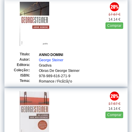
17.67 €
14.14 €
Comprar
Titulo:
ANNO DOMINI
Autor:
George Steiner
Editora:
Gradiva
Coleção::
Obras De George Steiner
ISBN:
978-989-616-271-9
Tema:
Romance / Ficã‡ãƒo
17.67 €
14.14 €
Comprar