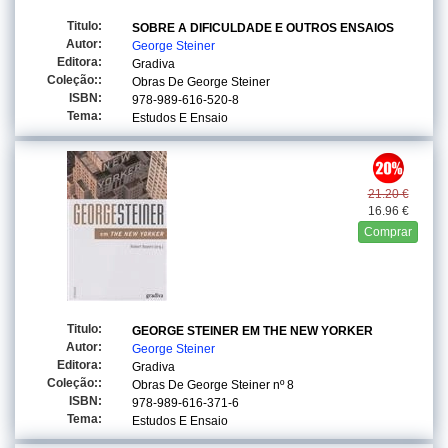
Titulo:
SOBRE A DIFICULDADE E OUTROS ENSAIOS
Autor:
George Steiner
Editora:
Gradiva
Coleção::
Obras De George Steiner
ISBN:
978-989-616-520-8
Tema:
Estudos E Ensaio
21.20 €
16.96 €
Comprar
Titulo:
GEORGE STEINER EM THE NEW YORKER
Autor:
George Steiner
Editora:
Gradiva
Coleção::
Obras De George Steiner
nº 8
ISBN:
978-989-616-371-6
Tema:
Estudos E Ensaio