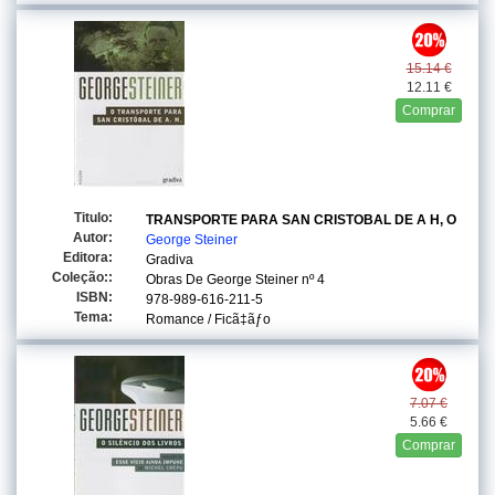
15.14 €
12.11 €
Comprar
Titulo:
TRANSPORTE PARA SAN CRISTOBAL DE A H, O
Autor:
George Steiner
Editora:
Gradiva
Coleção::
Obras De George Steiner
nº 4
ISBN:
978-989-616-211-5
Tema:
Romance / Ficã‡ãƒo
7.07 €
5.66 €
Comprar