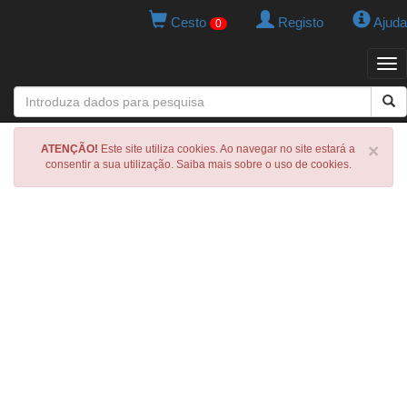
Cesto
Registo
Ajuda
0
Tog
navi
×
ATENÇÃO!
Este site utiliza cookies. Ao navegar no site estará a
consentir a sua utilização. Saiba mais sobre o uso de cookies.