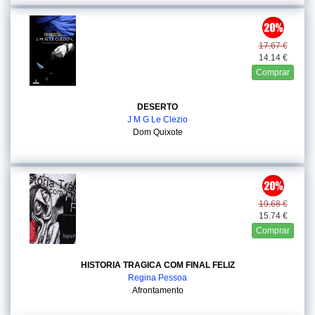
17.67 €
14.14 €
Comprar
DESERTO
J M G Le Clezio
Dom Quixote
19.68 €
15.74 €
Comprar
HISTORIA TRAGICA COM FINAL FELIZ
Regina Pessoa
Afrontamento