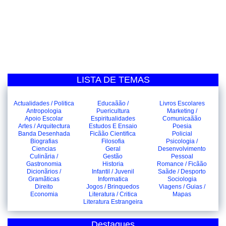
LISTA DE TEMAS
Actualidades / Politica
Educaãão /
Livros Escolares
Antropologia
Puericultura
Marketing /
Apoio Escolar
Espiritualidades
Comunicaãão
Artes / Arquitectura
Estudos E Ensaio
Poesia
Banda Desenhada
Ficãão Cientifica
Policial
Biografias
Filosofia
Psicologia /
Ciencias
Geral
Desenvolvimento
Culinãria /
Gestão
Pessoal
Gastronomia
Historia
Romance / Ficãão
Dicionãrios /
Infantil / Juvenil
Saãde / Desporto
Gramãticas
Informatica
Sociologia
Direito
Jogos / Brinquedos
Viagens / Guias /
Economia
Literatura / Critica
Mapas
Literatura Estrangeira
Destaques