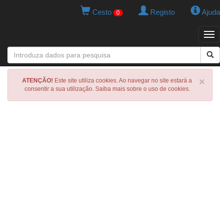
Cesto
Registo
Ajuda
0
Tog
navi
×
ATENÇÃO!
Este site utiliza cookies. Ao navegar no site estará a
consentir a sua utilização. Saiba mais sobre o uso de cookies.