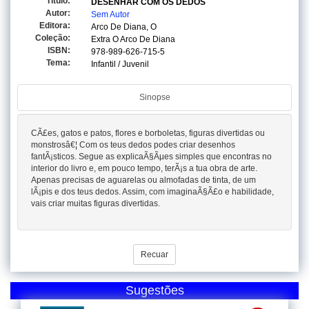
Titulo:
DESENHAR COM OS DEDOS
Autor:
Sem Autor
Editora:
Arco De Diana, O
Coleção:
Extra O Arco De Diana
ISBN:
978-989-626-715-5
Tema:
Infantil / Juvenil
Sinopse
CÃ£es, gatos e patos, flores e borboletas, figuras divertidas ou
monstrosâ€¦ Com os teus dedos podes criar desenhos
fantÃ¡sticos. Segue as explicaÃ§Ãµes simples que encontras no
interior do livro e, em pouco tempo, terÃ¡s a tua obra de arte.
Apenas precisas de aguarelas ou almofadas de tinta, de um
lÃ¡pis e dos teus dedos. Assim, com imaginaÃ§Ã£o e habilidade,
vais criar muitas figuras divertidas.
Recuar
Sugestões