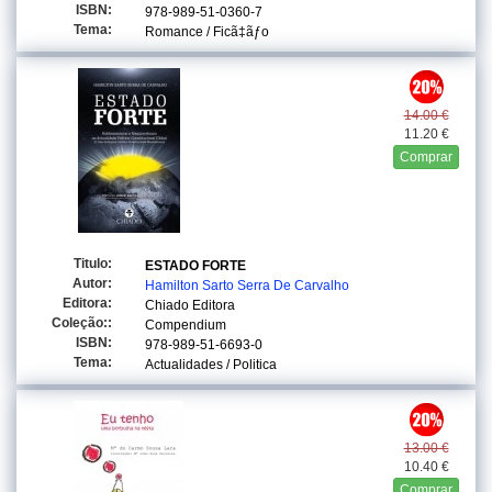
ISBN:
978-989-51-0360-7
Tema:
Romance / Ficã‡ãƒo
14.00 €
11.20 €
Comprar
Titulo:
ESTADO FORTE
Autor:
Hamilton Sarto Serra De Carvalho
Editora:
Chiado Editora
Coleção::
Compendium
ISBN:
978-989-51-6693-0
Tema:
Actualidades / Politica
13.00 €
10.40 €
Comprar