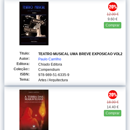
12.00 €
9.60 €
Comprar
Titulo:
TEATRO MUSICAL UMA BREVE EXPOSICAO VOL2
Autor:
Paulo Carrilho
Editora:
Chiado Editora
Coleção::
Compendium
ISBN:
978-989-51-6335-9
Tema:
Artes / Arquitectura
18.00 €
14.40 €
Comprar