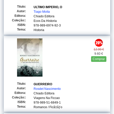
Titulo:
ULTIMO IMPERIO, O
Autor:
Tiago Moita
Editora:
Chiado Editora
Coleção::
Ecos Da Historia
ISBN:
978-989-6974-92-3
Tema:
Historia
12.00 €
9.60 €
Comprar
Titulo:
GUERREIRO
Autor:
Rosdet Nascimento
Editora:
Chiado Editora
Coleção::
Viagens Na Ficcao
ISBN:
978-989-51-6849-1
Tema:
Romance / Ficã‡ãƒo