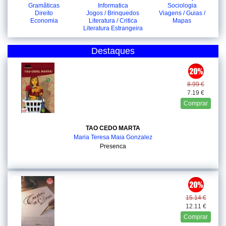
Gramãticas
Informatica
Sociologia
Direito
Jogos / Brinquedos
Viagens / Guias /
Economia
Literatura / Critica
Mapas
Literatura Estrangeira
Destaques
8.99 €
7.19 €
Comprar
TAO CEDO MARTA
Maria Teresa Maia Gonzalez
Presenca
15.14 €
12.11 €
Comprar