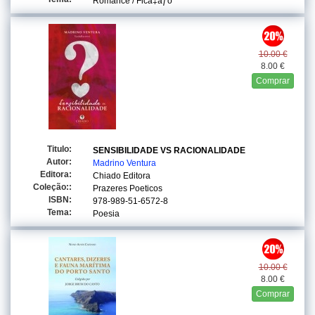
Romance / Ficã‡ãƒo
10.00 €
8.00 €
Comprar
Titulo:
SENSIBILIDADE VS RACIONALIDADE
Autor:
Madrino Ventura
Editora:
Chiado Editora
Coleção::
Prazeres Poeticos
ISBN:
978-989-51-6572-8
Tema:
Poesia
10.00 €
8.00 €
Comprar