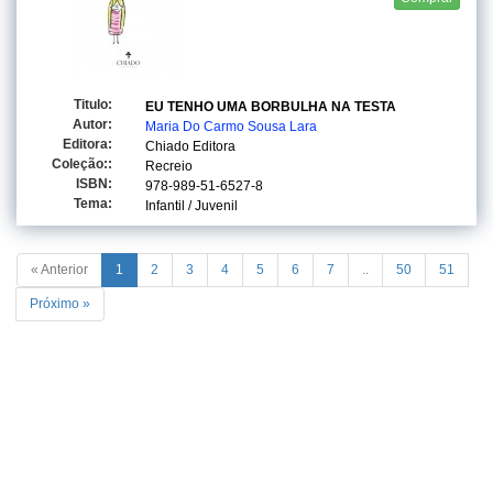
Titulo:
EU TENHO UMA BORBULHA NA TESTA
Autor:
Maria Do Carmo Sousa Lara
Editora:
Chiado Editora
Coleção::
Recreio
ISBN:
978-989-51-6527-8
Tema:
Infantil / Juvenil
« Anterior
1
2
3
4
5
6
7
..
50
51
Próximo »