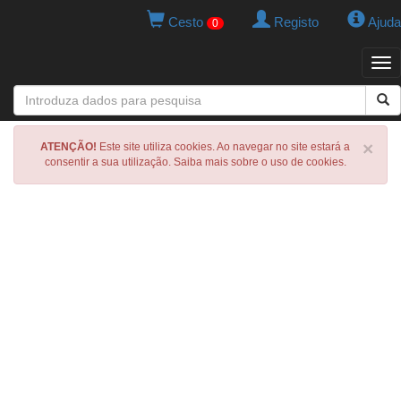
Cesto
Registo
Ajuda
0
Tog
navi
×
ATENÇÃO!
Este site utiliza cookies. Ao navegar no site estará a
consentir a sua utilização. Saiba mais sobre o uso de cookies.