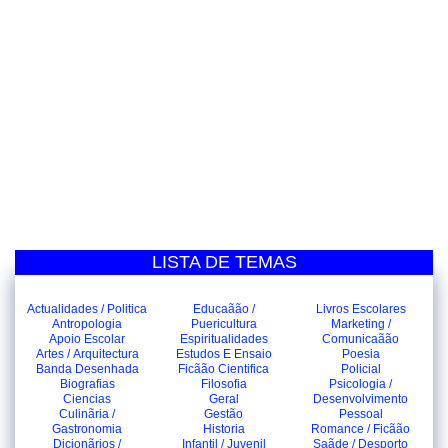
LISTA DE TEMAS
Actualidades / Politica
Educaãão /
Livros Escolares
Antropologia
Puericultura
Marketing /
Apoio Escolar
Espiritualidades
Comunicaãão
Artes / Arquitectura
Estudos E Ensaio
Poesia
Banda Desenhada
Ficãão Cientifica
Policial
Biografias
Filosofia
Psicologia /
Ciencias
Geral
Desenvolvimento
Culinãria /
Gestão
Pessoal
Gastronomia
Historia
Romance / Ficãão
Dicionãrios /
Infantil / Juvenil
Saãde / Desporto