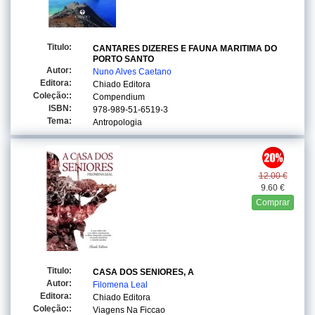
Titulo:
CANTARES DIZERES E FAUNA MARITIMA DO
PORTO SANTO
Autor:
Nuno Alves Caetano
Editora:
Chiado Editora
Coleção::
Compendium
ISBN:
978-989-51-6519-3
Tema:
Antropologia
12.00 €
9.60 €
Comprar
Titulo:
CASA DOS SENIORES, A
Autor:
Filomena Leal
Editora:
Chiado Editora
Coleção::
Viagens Na Ficcao