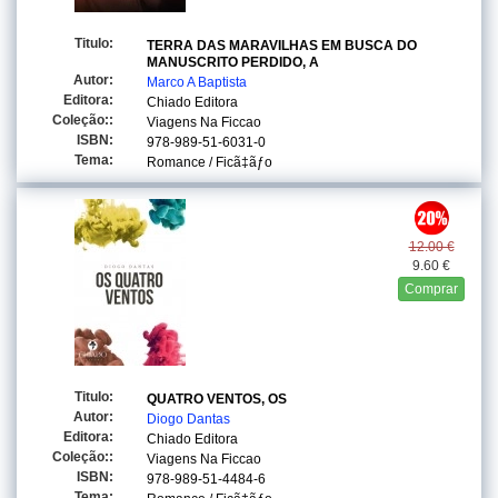
Titulo:
TERRA DAS MARAVILHAS EM BUSCA DO
MANUSCRITO PERDIDO, A
Autor:
Marco A Baptista
Editora:
Chiado Editora
Coleção::
Viagens Na Ficcao
ISBN:
978-989-51-6031-0
Tema:
Romance / Ficã‡ãƒo
12.00 €
9.60 €
Comprar
Titulo:
QUATRO VENTOS, OS
Autor:
Diogo Dantas
Editora:
Chiado Editora
Coleção::
Viagens Na Ficcao
ISBN:
978-989-51-4484-6
Tema: