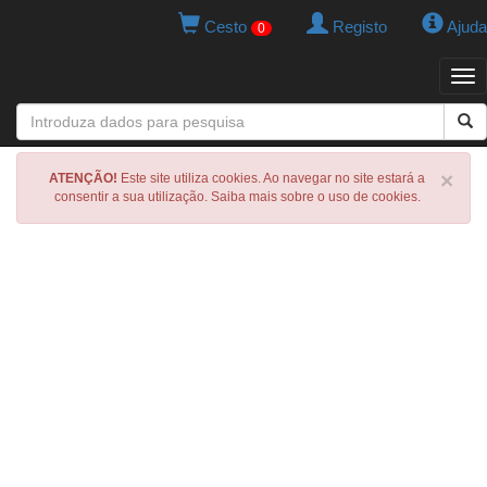
Cesto
Registo
Ajuda
0
Tog
navi
×
ATENÇÃO!
Este site utiliza cookies. Ao navegar no site estará a
consentir a sua utilização. Saiba mais sobre o uso de cookies.