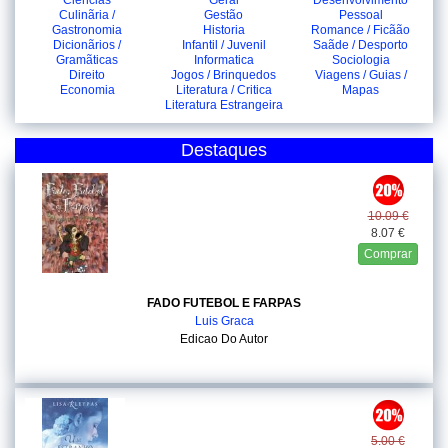
Ciencias
Geral
Desenvolvimento
Culinãria /
Gestão
Pessoal
Gastronomia
Historia
Romance / Ficãão
Dicionãrios /
Infantil / Juvenil
Saãde / Desporto
Gramãticas
Informatica
Sociologia
Direito
Jogos / Brinquedos
Viagens / Guias /
Economia
Literatura / Critica
Mapas
Literatura Estrangeira
Destaques
10.09 €
8.07 €
Comprar
FADO FUTEBOL E FARPAS
Luis Graca
Edicao Do Autor
5.00 €