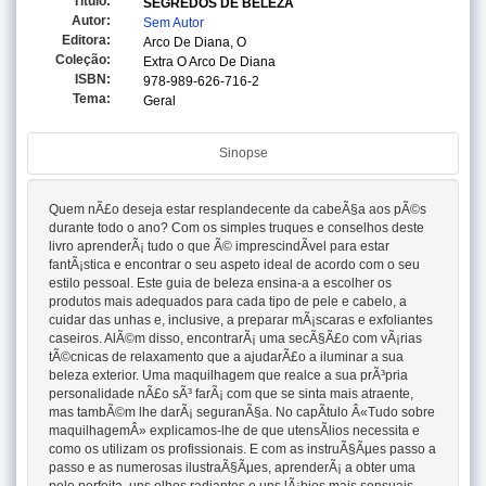
Titulo:
SEGREDOS DE BELEZA
Autor:
Sem Autor
Editora:
Arco De Diana, O
Coleção:
Extra O Arco De Diana
ISBN:
978-989-626-716-2
Tema:
Geral
Sinopse
Quem nÃ£o deseja estar resplandecente da cabeÃ§a aos pÃ©s
durante todo o ano? Com os simples truques e conselhos deste
livro aprenderÃ¡ tudo o que Ã© imprescindÃ­vel para estar
fantÃ¡stica e encontrar o seu aspeto ideal de acordo com o seu
estilo pessoal. Este guia de beleza ensina-a a escolher os
produtos mais adequados para cada tipo de pele e cabelo, a
cuidar das unhas e, inclusive, a preparar mÃ¡scaras e exfoliantes
caseiros. AlÃ©m disso, encontrarÃ¡ uma secÃ§Ã£o com vÃ¡rias
tÃ©cnicas de relaxamento que a ajudarÃ£o a iluminar a sua
beleza exterior. Uma maquilhagem que realce a sua prÃ³pria
personalidade nÃ£o sÃ³ farÃ¡ com que se sinta mais atraente,
mas tambÃ©m lhe darÃ¡ seguranÃ§a. No capÃ­tulo Â«Tudo sobre
maquilhagemÂ» explicamos-lhe de que utensÃ­lios necessita e
como os utilizam os profissionais. E com as instruÃ§Ãµes passo a
passo e as numerosas ilustraÃ§Ãµes, aprenderÃ¡ a obter uma