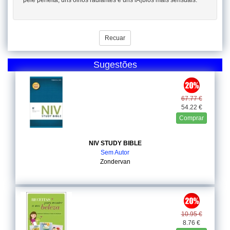
pele perfeita, uns olhos radiantes e uns lÃ¡bios mais sensuais.
Recuar
Sugestões
67.77 €
54.22 €
Comprar
NIV STUDY BIBLE
Sem Autor
Zondervan
10.95 €
8.76 €