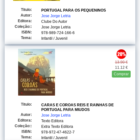
Titulo:
PORTUGAL PARA OS PEQUENINOS
Autor:
Jose Jorge Letria
Editora:
Clube Do Autor
Coleção::
Jose Jorge Letria
ISBN:
978-989-724-166-6
Tema:
Infantil / Juvenil
13.90 €
11.12 €
Comprar
Titulo:
CARAS E COROAS REIS E RAINHAS DE
PORTUGAL PARA MIUDOS
Autor:
Jose Jorge Letria
Editora:
Texto Editora
Coleção::
Extra Texto Editora
ISBN:
978-972-47-4622-7
Tema:
Infantil / Juvenil