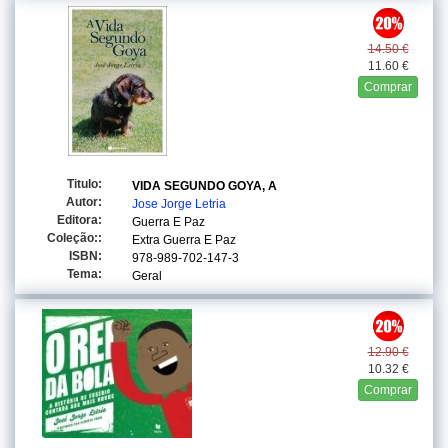
14.50 €
11.60 €
Comprar
Titulo:
VIDA SEGUNDO GOYA, A
Autor:
Jose Jorge Letria
Editora:
Guerra E Paz
Coleção::
Extra Guerra E Paz
ISBN:
978-989-702-147-3
Tema:
Geral
12.90 €
10.32 €
Comprar