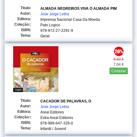
Titulo:
ALMADA NEGREIROS VIVA O ALMADA PIM
Autor:
Jose Jorge Letria
Editora:
Imprensa Nacional Casa Da Moeda
Coleção::
Pato Logico
ISBN:
978-972-27-2291-9
Tema:
Geral
8.80 €
7.04 €
Comprar
Titulo:
CACADOR DE PALAVRAS, O
Autor:
Jose Jorge Letria
Editora:
Areal Editores
Coleção::
Extra Areal Editores
ISBN:
978-989-647-328-0
Tema:
Infantil / Juvenil