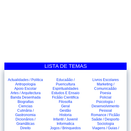
LISTA DE TEMAS
Actualidades / Politica
Educaãão /
Livros Escolares
Antropologia
Puericultura
Marketing /
Apoio Escolar
Espiritualidades
Comunicaãão
Artes / Arquitectura
Estudos E Ensaio
Poesia
Banda Desenhada
Ficãão Cientifica
Policial
Biografias
Filosofia
Psicologia /
Ciencias
Geral
Desenvolvimento
Culinãria /
Gestão
Pessoal
Gastronomia
Historia
Romance / Ficãão
Dicionãrios /
Infantil / Juvenil
Saãde / Desporto
Gramãticas
Informatica
Sociologia
Direito
Jogos / Brinquedos
Viagens / Guias /