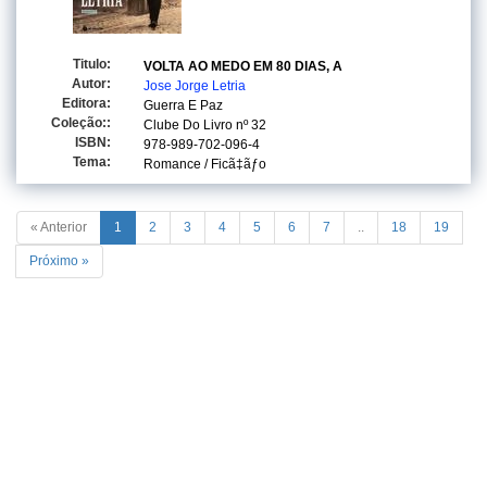
Titulo:
VOLTA AO MEDO EM 80 DIAS, A
Autor:
Jose Jorge Letria
Editora:
Guerra E Paz
Coleção::
Clube Do Livro
nº 32
ISBN:
978-989-702-096-4
Tema:
Romance / Ficã‡ãƒo
« Anterior
1
2
3
4
5
6
7
..
18
19
Próximo »