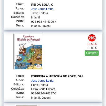
Titulo:
REI DA BOLA, O
Autor:
Jose Jorge Letria
Editora:
Texto Editora
Coleção::
Infantil
ISBN:
978-972-47-4300-4
Tema:
Infantil / Juvenil
13.50 €
10.80 €
Comprar
Titulo:
ESPREITA A HISTORIA DE PORTUGAL
Autor:
Jose Jorge Letria
Editora:
Porto Editora
Coleção::
Extra Porto Editora
ISBN:
978-972-0-70237-1
Tema:
Infantil / Juvenil