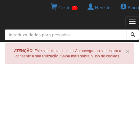
Cesto
Registo
Ajuda
0
Tog
navi
×
ATENÇÃO!
Este site utiliza cookies. Ao navegar no site estará a
consentir a sua utilização. Saiba mais sobre o uso de cookies.