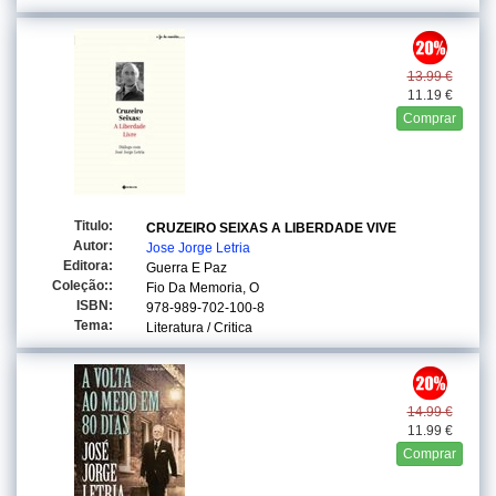
13.99 €
11.19 €
Comprar
Titulo:
CRUZEIRO SEIXAS A LIBERDADE VIVE
Autor:
Jose Jorge Letria
Editora:
Guerra E Paz
Coleção::
Fio Da Memoria, O
ISBN:
978-989-702-100-8
Tema:
Literatura / Critica
14.99 €
11.99 €
Comprar