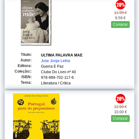
11.99 €
9.59 €
Comprar
Titulo:
ULTIMA PALAVRA MAE
Autor:
Jose Jorge Letria
Editora:
Guerra E Paz
Coleção::
Clube Do Livro
nº 40
ISBN:
978-989-702-117-6
Tema:
Literatura / Critica
12.50 €
10.00 €
Comprar