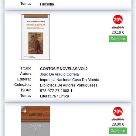
Tema:
Filosofia
25.24 €
20.19 €
Comprar
Titulo:
CONTOS E NOVELAS VOL2
Autor:
Joao De Araujo Correia
Editora:
Imprensa Nacional Casa Da Moeda
Coleção::
Biblioteca De Autores Portugueses
ISBN:
978-972-27-1603-1
Tema:
Literatura / Critica
35.00 €
28.00 €
Comprar