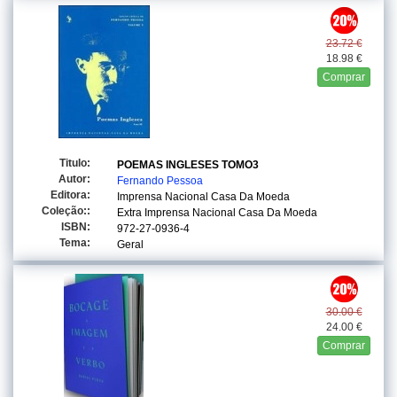
23.72 €
18.98 €
Comprar
Titulo:
POEMAS INGLESES TOMO3
Autor:
Fernando Pessoa
Editora:
Imprensa Nacional Casa Da Moeda
Coleção::
Extra Imprensa Nacional Casa Da Moeda
ISBN:
972-27-0936-4
Tema:
Geral
30.00 €
24.00 €
Comprar