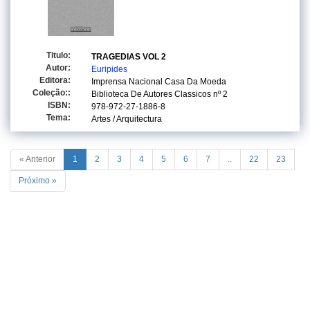
Titulo:
TRAGEDIAS VOL 2
Autor:
Euripides
Editora:
Imprensa Nacional Casa Da Moeda
Coleção::
Biblioteca De Autores Classicos
nº 2
ISBN:
978-972-27-1886-8
Tema:
Artes / Arquitectura
« Anterior
1
2
3
4
5
6
7
..
22
23
Próximo »