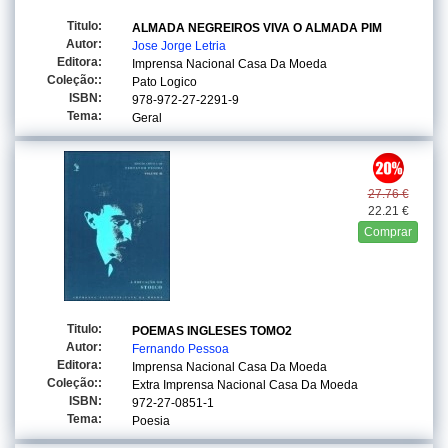
Titulo:
ALMADA NEGREIROS VIVA O ALMADA PIM
Autor:
Jose Jorge Letria
Editora:
Imprensa Nacional Casa Da Moeda
Coleção::
Pato Logico
ISBN:
978-972-27-2291-9
Tema:
Geral
27.76 €
22.21 €
Comprar
Titulo:
POEMAS INGLESES TOMO2
Autor:
Fernando Pessoa
Editora:
Imprensa Nacional Casa Da Moeda
Coleção::
Extra Imprensa Nacional Casa Da Moeda
ISBN:
972-27-0851-1
Tema:
Poesia