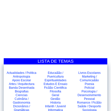
LISTA DE TEMAS
Actualidades / Politica
Educaãão /
Livros Escolares
Antropologia
Puericultura
Marketing /
Apoio Escolar
Espiritualidades
Comunicaãão
Artes / Arquitectura
Estudos E Ensaio
Poesia
Banda Desenhada
Ficãão Cientifica
Policial
Biografias
Filosofia
Psicologia /
Ciencias
Geral
Desenvolvimento
Culinãria /
Gestão
Pessoal
Gastronomia
Historia
Romance / Ficãão
Dicionãrios /
Infantil / Juvenil
Saãde / Desporto
Gramãticas
Informatica
Sociologia