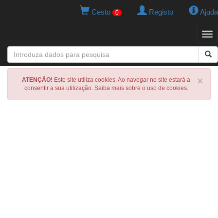
Cesto
Registo
Ajuda
0
Tog
navi
×
ATENÇÃO!
Este site utiliza cookies. Ao navegar no site estará a
consentir a sua utilização. Saiba mais sobre o uso de cookies.