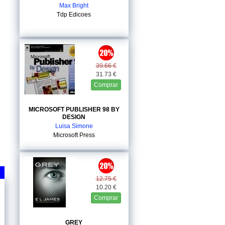
Max Bright
Tdp Edicoes
39.66 €
31.73 €
Comprar
MICROSOFT PUBLISHER 98 BY
DESIGN
Luisa Simone
Microsoft Press
12.75 €
10.20 €
Comprar
GREY