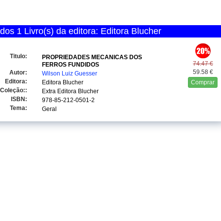
os 1 Livro(s) da editora: Editora Blucher
Titulo:
PROPRIEDADES MECANICAS DOS
74.47 €
FERROS FUNDIDOS
59.58 €
Autor:
Wilson Luiz Guesser
Editora:
Editora Blucher
Comprar
Coleção::
Extra Editora Blucher
ISBN:
978-85-212-0501-2
Tema:
Geral