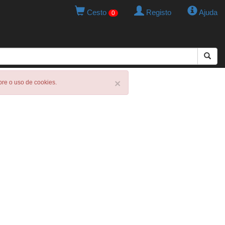
Cesto
Registo
Ajuda
0
×
obre o uso de cookies.