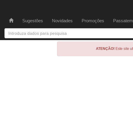
Sugestões
Novidades
Promoções
Passatem
ATENÇÃO!
Este site u