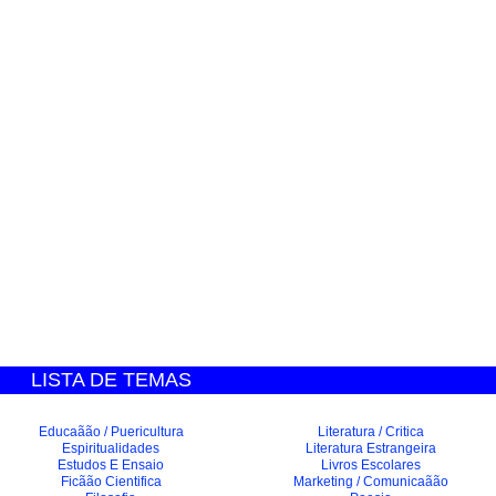
LISTA DE TEMAS
Educaãão / Puericultura
Literatura / Critica
Espiritualidades
Literatura Estrangeira
Estudos E Ensaio
Livros Escolares
Ficãão Cientifica
Marketing / Comunicaãão