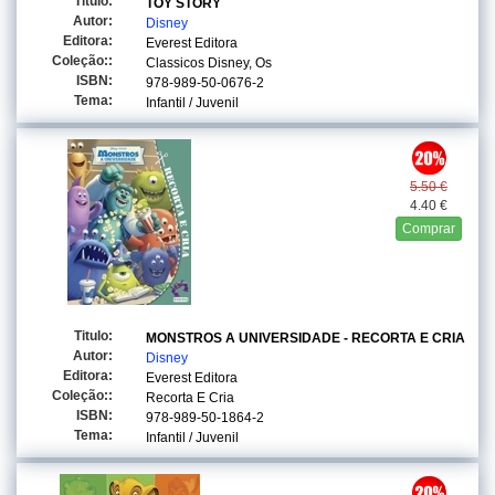
Titulo:
TOY STORY
Autor:
Disney
Editora:
Everest Editora
Coleção::
Classicos Disney, Os
ISBN:
978-989-50-0676-2
Tema:
Infantil / Juvenil
5.50 €
4.40 €
Comprar
Titulo:
MONSTROS A UNIVERSIDADE - RECORTA E CRIA
Autor:
Disney
Editora:
Everest Editora
Coleção::
Recorta E Cria
ISBN:
978-989-50-1864-2
Tema:
Infantil / Juvenil