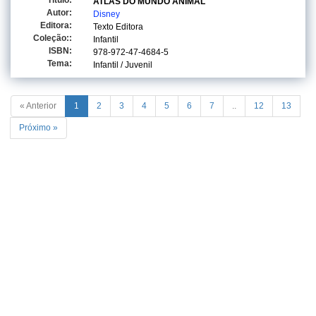
Titulo:
ATLAS DO MUNDO ANIMAL
Autor:
Disney
Editora:
Texto Editora
Coleção::
Infantil
ISBN:
978-972-47-4684-5
Tema:
Infantil / Juvenil
« Anterior
1
2
3
4
5
6
7
..
12
13
Próximo »