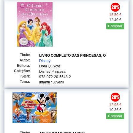
15.50 €
12.40 €
Comprar
Titulo:
LIVRO COMPLETO DAS PRINCESAS, O
Autor:
Disney
Editora:
Dom Quixote
Coleção::
Disney Princesa
ISBN:
978-972-20-5548-2
Tema:
Infantil / Juvenil
12.95 €
10.36 €
Comprar