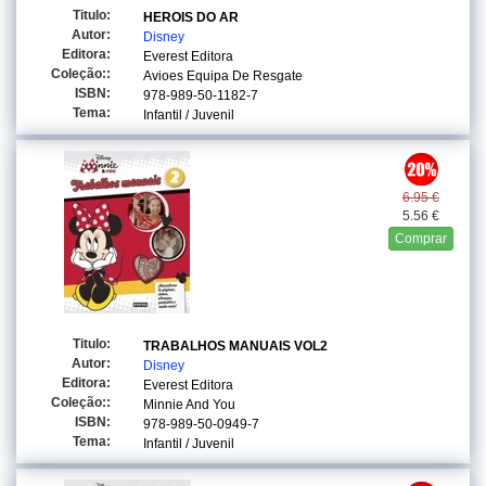
Titulo:
HEROIS DO AR
Autor:
Disney
Editora:
Everest Editora
Coleção::
Avioes Equipa De Resgate
ISBN:
978-989-50-1182-7
Tema:
Infantil / Juvenil
6.95 €
5.56 €
Comprar
Titulo:
TRABALHOS MANUAIS VOL2
Autor:
Disney
Editora:
Everest Editora
Coleção::
Minnie And You
ISBN:
978-989-50-0949-7
Tema:
Infantil / Juvenil