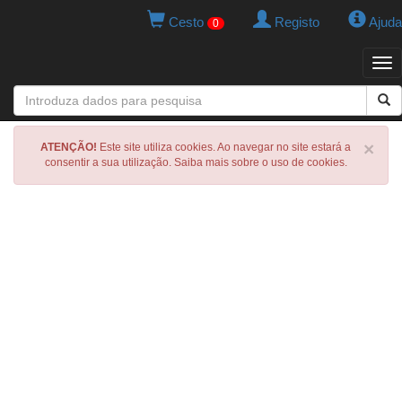
Cesto
Registo
Ajuda
0
Tog
navi
×
ATENÇÃO!
Este site utiliza cookies. Ao navegar no site estará a
consentir a sua utilização. Saiba mais sobre o uso de cookies.