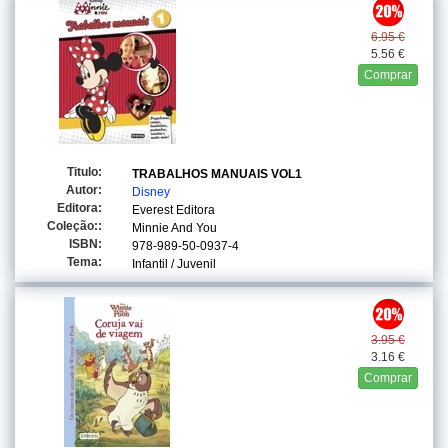
6.95 €
5.56 €
Comprar
Titulo:
TRABALHOS MANUAIS VOL1
Autor:
Disney
Editora:
Everest Editora
Coleção::
Minnie And You
ISBN:
978-989-50-0937-4
Tema:
Infantil / Juvenil
3.95 €
3.16 €
Comprar