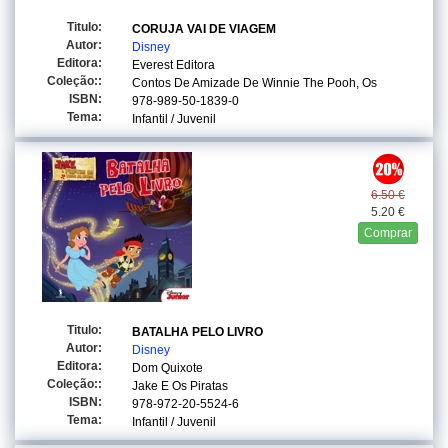
Titulo:
CORUJA VAI DE VIAGEM
Autor:
Disney
Editora:
Everest Editora
Coleção::
Contos De Amizade De Winnie The Pooh, Os
ISBN:
978-989-50-1839-0
Tema:
Infantil / Juvenil
6.50 €
5.20 €
Comprar
Titulo:
BATALHA PELO LIVRO
Autor:
Disney
Editora:
Dom Quixote
Coleção::
Jake E Os Piratas
ISBN:
978-972-20-5524-6
Tema:
Infantil / Juvenil