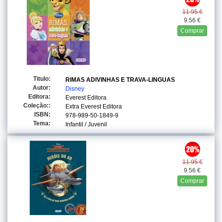
11.95 €
9.56 €
Comprar
Titulo:
RIMAS ADIVINHAS E TRAVA-LINGUAS
Autor:
Disney
Editora:
Everest Editora
Coleção::
Extra Everest Editora
ISBN:
978-989-50-1849-9
Tema:
Infantil / Juvenil
11.95 €
9.56 €
Comprar