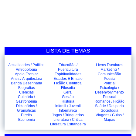
LISTA DE TEMAS
Actualidades / Politica
Educaãão /
Livros Escolares
Antropologia
Puericultura
Marketing /
Apoio Escolar
Espiritualidades
Comunicaãão
Artes / Arquitectura
Estudos E Ensaio
Poesia
Banda Desenhada
Ficãão Cientifica
Policial
Biografias
Filosofia
Psicologia /
Ciencias
Geral
Desenvolvimento
Culinãria /
Gestão
Pessoal
Gastronomia
Historia
Romance / Ficãão
Dicionãrios /
Infantil / Juvenil
Saãde / Desporto
Gramãticas
Informatica
Sociologia
Direito
Jogos / Brinquedos
Viagens / Guias /
Economia
Literatura / Critica
Mapas
Literatura Estrangeira