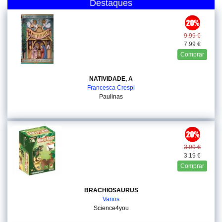
Destaques
9.99 €
7.99 €
Comprar
NATIVIDADE, A
Francesca Crespi
Paulinas
3.99 €
3.19 €
Comprar
BRACHIOSAURUS
Varios
Science4you