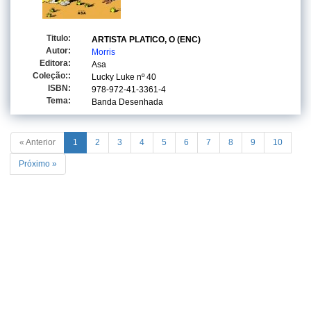
Titulo:
ARTISTA PLATICO, O (ENC)
Autor:
Morris
Editora:
Asa
Coleção::
Lucky Luke
nº 40
ISBN:
978-972-41-3361-4
Tema:
Banda Desenhada
« Anterior
1
2
3
4
5
6
7
8
9
10
Próximo »