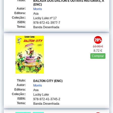
Titulo:
BALADA DOS DALTON E OUTRAS HISTORIAS, A
(ENC)
Autor:
Morris
Editora:
Asa
Coleção::
Lucky Luke
nº 17
ISBN:
978-972-41-3977-7
Tema:
Banda Desenhada
10.90 €
8.72 €
Comprar
Titulo:
DALTON CITY (ENC)
Autor:
Morris
Editora:
Asa
Coleção::
Lucky Luke
ISBN:
978-972-41-3745-2
Tema:
Banda Desenhada