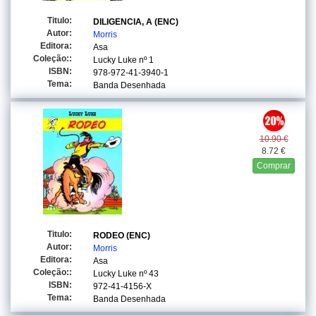
Titulo:
DILIGENCIA, A (ENC)
Autor:
Morris
Editora:
Asa
Coleção::
Lucky Luke
nº 1
ISBN:
978-972-41-3940-1
Tema:
Banda Desenhada
10.90 €
8.72 €
Comprar
Titulo:
RODEO (ENC)
Autor:
Morris
Editora:
Asa
Coleção::
Lucky Luke
nº 43
ISBN:
972-41-4156-X
Tema:
Banda Desenhada