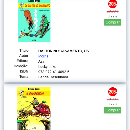
10.90 €
8.72 €
Comprar
Titulo:
DALTON NO CASAMENTO, OS
Autor:
Morris
Editora:
Asa
Coleção::
Lucky Luke
ISBN:
978-972-41-4092-6
Tema:
Banda Desenhada
10.90 €
8.72 €
Comprar