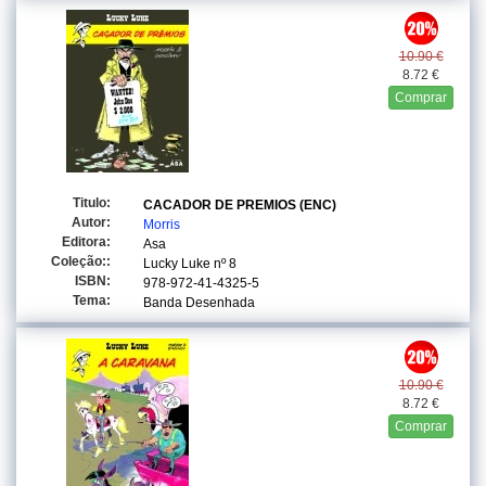
10.90 €
8.72 €
Comprar
Titulo:
CACADOR DE PREMIOS (ENC)
Autor:
Morris
Editora:
Asa
Coleção::
Lucky Luke
nº 8
ISBN:
978-972-41-4325-5
Tema:
Banda Desenhada
10.90 €
8.72 €
Comprar