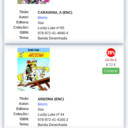
Titulo:
CARAVANA, A (ENC)
Autor:
Morris
Editora:
Asa
Coleção::
Lucky Luke
nº 65
ISBN:
978-972-41-4690-4
Tema:
Banda Desenhada
10.90 €
8.72 €
Comprar
Titulo:
ARIZONA (ENC)
Autor:
Morris
Editora:
Asa
Coleção::
Lucky Luke
nº 44
ISBN:
978-972-41-4160-2
Tema:
Banda Desenhada