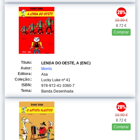
10.90 €
8.72 €
Comprar
Titulo:
LENDA DO OESTE, A (ENC)
Autor:
Morris
Editora:
Asa
Coleção::
Lucky Luke
nº 41
ISBN:
978-972-41-3360-7
Tema:
Banda Desenhada
10.90 €
8.72 €
Comprar