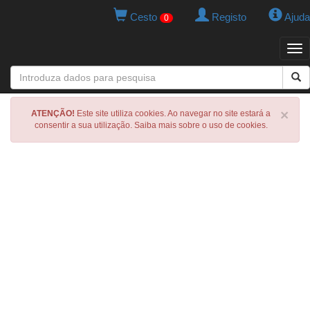
Cesto
Registo
Ajuda
0
Tog
navi
×
ATENÇÃO!
Este site utiliza cookies. Ao navegar no site estará a
consentir a sua utilização. Saiba mais sobre o uso de cookies.