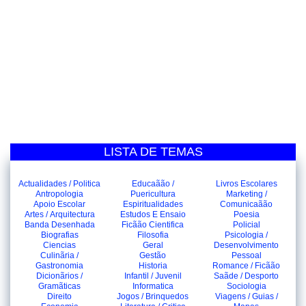
LISTA DE TEMAS
Actualidades / Politica
Educaãão /
Livros Escolares
Antropologia
Puericultura
Marketing /
Apoio Escolar
Espiritualidades
Comunicaãão
Artes / Arquitectura
Estudos E Ensaio
Poesia
Banda Desenhada
Ficãão Cientifica
Policial
Biografias
Filosofia
Psicologia /
Ciencias
Geral
Desenvolvimento
Culinãria /
Gestão
Pessoal
Gastronomia
Historia
Romance / Ficãão
Dicionãrios /
Infantil / Juvenil
Saãde / Desporto
Gramãticas
Informatica
Sociologia
Direito
Jogos / Brinquedos
Viagens / Guias /