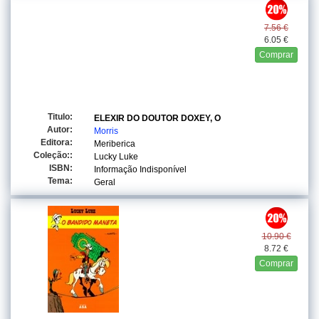
7.56 €
6.05 €
Comprar
Titulo:
ELEXIR DO DOUTOR DOXEY, O
Autor:
Morris
Editora:
Meriberica
Coleção::
Lucky Luke
ISBN:
Informação Indisponível
Tema:
Geral
10.90 €
8.72 €
Comprar