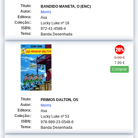
Titulo:
BANDIDO MANETA, O (ENC)
Autor:
Morris
Editora:
Asa
Coleção::
Lucky Luke
nº 18
ISBN:
972-41-4588-4
Tema:
Banda Desenhada
9.99 €
7.99 €
Comprar
Titulo:
PRIMOS DALTON, OS
Autor:
Morris
Editora:
Asa
Coleção::
Lucky Luke
nº 53
ISBN:
978-989-23-0548-6
Tema:
Banda Desenhada