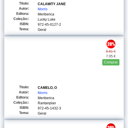
Titulo:
CALAMITY JANE
Autor:
Morris
Editora:
Meriberica
Coleção::
Lucky Luke
ISBN:
972-45-0127-2
Tema:
Geral
8.81 €
7.05 €
Comprar
Titulo:
CAMELO, O
Autor:
Morris
Editora:
Meriberica
Coleção::
Rantanplan
ISBN:
972-45-1432-3
Tema:
Geral