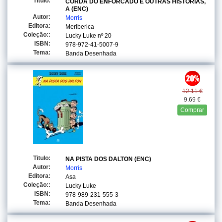
Titulo:
CORDA DO ENFORCADO E OUTRAS HISTORIAS,
A (ENC)
Autor:
Morris
Editora:
Meriberica
Coleção::
Lucky Luke
nº 20
ISBN:
978-972-41-5007-9
Tema:
Banda Desenhada
12.11 €
9.69 €
Comprar
Titulo:
NA PISTA DOS DALTON (ENC)
Autor:
Morris
Editora:
Asa
Coleção::
Lucky Luke
ISBN:
978-989-231-555-3
Tema:
Banda Desenhada