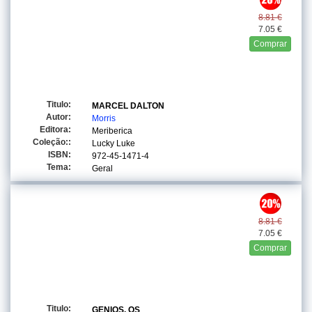
8.81 €
7.05 €
Comprar
Titulo:
MARCEL DALTON
Autor:
Morris
Editora:
Meriberica
Coleção::
Lucky Luke
ISBN:
972-45-1471-4
Tema:
Geral
8.81 €
7.05 €
Comprar
Titulo:
GENIOS, OS