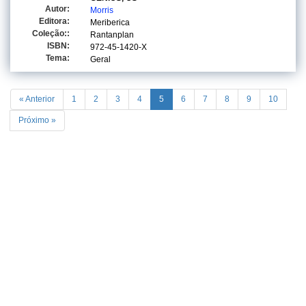
Autor:
Morris
Editora:
Meriberica
Coleção::
Rantanplan
ISBN:
972-45-1420-X
Tema:
Geral
« Anterior
1
2
3
4
5
6
7
8
9
10
Próximo »