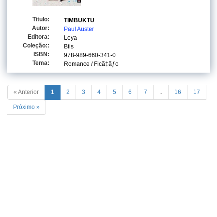
Titulo:
TIMBUKTU
Autor:
Paul Auster
Editora:
Leya
Coleção::
Biis
ISBN:
978-989-660-341-0
Tema:
Romance / Ficã‡ãƒo
« Anterior
1
2
3
4
5
6
7
..
16
17
Próximo »