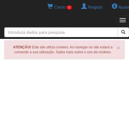
Cesto
Registo
Ajuda
0
Tog
navi
×
ATENÇÃO!
Este site utiliza cookies. Ao navegar no site estará a
consentir a sua utilização. Saiba mais sobre o uso de cookies.