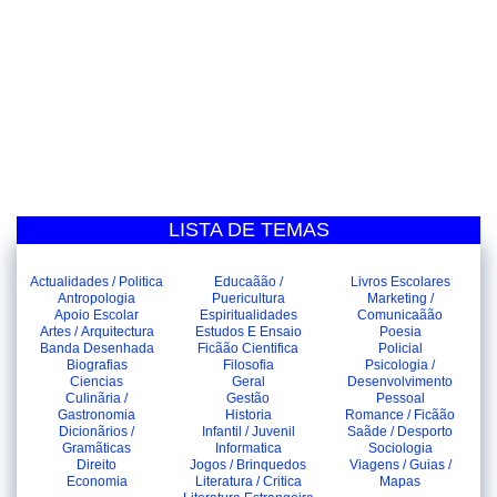
LISTA DE TEMAS
Actualidades / Politica
Educaãão /
Livros Escolares
Antropologia
Puericultura
Marketing /
Apoio Escolar
Espiritualidades
Comunicaãão
Artes / Arquitectura
Estudos E Ensaio
Poesia
Banda Desenhada
Ficãão Cientifica
Policial
Biografias
Filosofia
Psicologia /
Ciencias
Geral
Desenvolvimento
Culinãria /
Gestão
Pessoal
Gastronomia
Historia
Romance / Ficãão
Dicionãrios /
Infantil / Juvenil
Saãde / Desporto
Gramãticas
Informatica
Sociologia
Direito
Jogos / Brinquedos
Viagens / Guias /
Economia
Literatura / Critica
Mapas