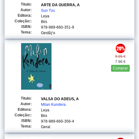
Titulo:
ARTE DA GUERRA, A
Autor:
Sun Tzu
Editora:
Leya
Coleção::
Biis
ISBN:
978-989-660-351-9
Tema:
Gestãƒo
9.95 €
7.96 €
Comprar
Titulo:
VALSA DO ADEUS, A
Autor:
Milan Kundera
Editora:
Leya
Coleção::
Biis
ISBN:
978-989-660-356-4
Tema:
Geral