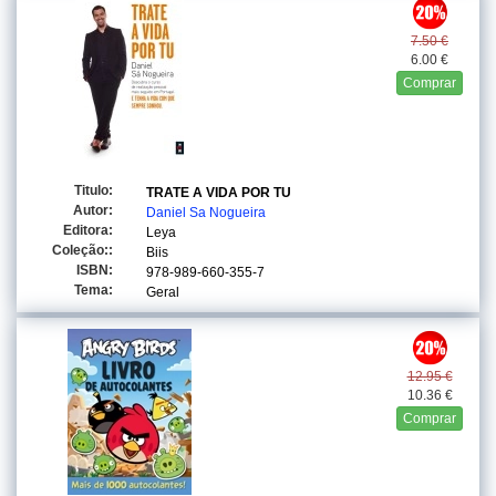
7.50 €
6.00 €
Comprar
Titulo:
TRATE A VIDA POR TU
Autor:
Daniel Sa Nogueira
Editora:
Leya
Coleção::
Biis
ISBN:
978-989-660-355-7
Tema:
Geral
12.95 €
10.36 €
Comprar