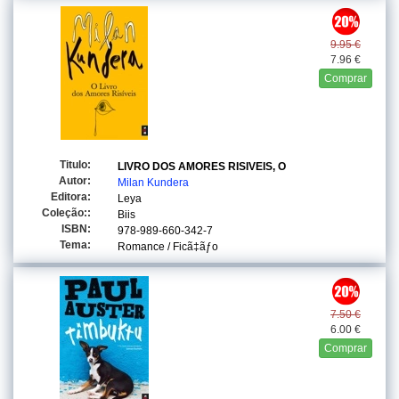
9.95 €
7.96 €
Comprar
Titulo:
LIVRO DOS AMORES RISIVEIS, O
Autor:
Milan Kundera
Editora:
Leya
Coleção::
Biis
ISBN:
978-989-660-342-7
Tema:
Romance / Ficã‡ãƒo
7.50 €
6.00 €
Comprar