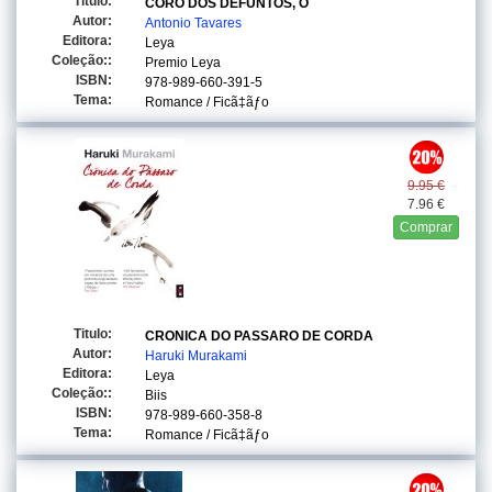
Titulo:
CORO DOS DEFUNTOS, O
Autor:
Antonio Tavares
Editora:
Leya
Coleção::
Premio Leya
ISBN:
978-989-660-391-5
Tema:
Romance / Ficã‡ãƒo
9.95 €
7.96 €
Comprar
Titulo:
CRONICA DO PASSARO DE CORDA
Autor:
Haruki Murakami
Editora:
Leya
Coleção::
Biis
ISBN:
978-989-660-358-8
Tema:
Romance / Ficã‡ãƒo