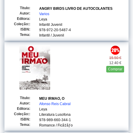
Titulo:
ANGRY BIRDS LIVRO DE AUTOCOLANTES
Autor:
Varios
Editora:
Leya
Coleção::
Infantil Juvenil
ISBN:
978-972-20-5487-4
Tema:
Infantil / Juvenil
15.50 €
12.40 €
Comprar
Titulo:
MEU IRMAO, O
Autor:
Afonso Reis Cabral
Editora:
Leya
Coleção::
Literatura Lusofona
ISBN:
978-989-660-344-1
Tema:
Romance / Ficã‡ãƒo