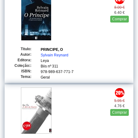
8.00 €
6.40 €
Comprar
Titulo:
PRINCIPE, O
Autor:
Sylvain Reynard
Editora:
Leya
Coleção::
Biis
nº 311
ISBN:
978-989-637-771-7
Tema:
Geral
5.95 €
4.76 €
Comprar