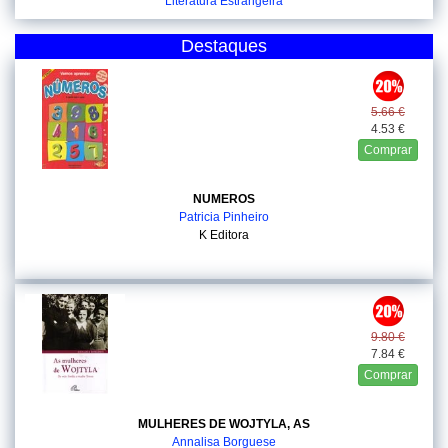
Literatura Estrangeira
Destaques
5.66 €
4.53 €
Comprar
NUMEROS
Patricia Pinheiro
K Editora
9.80 €
7.84 €
Comprar
MULHERES DE WOJTYLA, AS
Annalisa Borguese