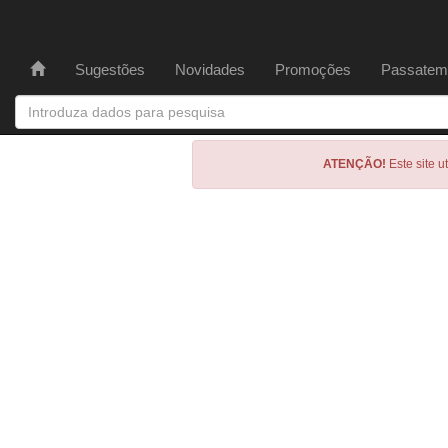
Sugestões
Novidades
Promoções
Passatem
ATENÇÃO!
Este site u