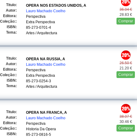
Titulo:
OPERA NOS ESTADOS UNIDOS, A
36.04 €
Autor:
Lauro Machado Coelho
28.83 €
Editora:
Perspectiva
Comprar
Coleção::
Extra Perspectiva
ISBN:
85-273-0701-4
Tema:
Artes / Arquitectura
Titulo:
OPERA NA RUSSIA, A
26.50 €
Autor:
Lauro Machado Coelho
21.20 €
Editora:
Perspectiva
Comprar
Coleção::
Extra Perspectiva
ISBN:
85-273-0254-3
Tema:
Artes / Arquitectura
Titulo:
OPERA NA FRANCA, A
38.07 €
Autor:
Lauro Machado Coelho
30.46 €
Editora:
Perspectiva
Comprar
Coleção::
Historia Da Opera
ISBN:
85-273-0816-5