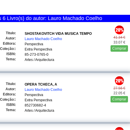
 6 Livro(s) do autor: Lauro Machado Coelho
Titulo:
SHOSTAKOVITCH VIDA MUSICA TEMPO
41.34 €
Autor:
Lauro Machado Coelho
33.07 €
Editora:
Perspectiva
Comprar
Coleção::
Extra Perspectiva
ISBN:
85-273-0765-0
Tema:
Artes / Arquitectura
Titulo:
OPERA TCHECA, A
27.56 €
Autor:
Lauro Machado Coelho
22.05 €
Editora:
Perspectiva
Comprar
Coleção::
Extra Perspectiva
ISBN:
852730682-4
Tema:
Artes / Arquitectura