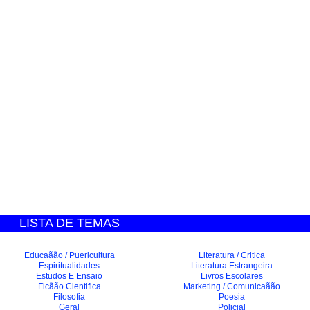
LISTA DE TEMAS
Educaãão / Puericultura
Literatura / Critica
Espiritualidades
Literatura Estrangeira
Estudos E Ensaio
Livros Escolares
Ficãão Cientifica
Marketing / Comunicaãão
Filosofia
Poesia
Geral
Policial