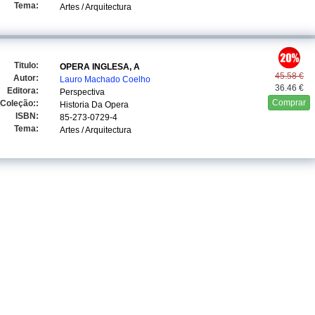
Tema:
Artes / Arquitectura
Titulo:
OPERA INGLESA, A
45.58 €
Autor:
Lauro Machado Coelho
36.46 €
Editora:
Perspectiva
Comprar
Coleção::
Historia Da Opera
ISBN:
85-273-0729-4
Tema:
Artes / Arquitectura