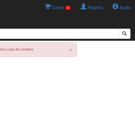
Cesto
Registo
Ajuda
0
×
obre o uso de cookies.