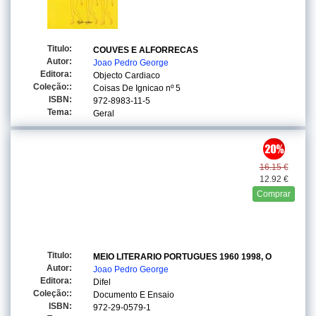
Titulo:
COUVES E ALFORRECAS
Autor:
Joao Pedro George
Editora:
Objecto Cardiaco
Coleção::
Coisas De Ignicao
nº 5
ISBN:
972-8983-11-5
Tema:
Geral
16.15 €
12.92 €
Comprar
Titulo:
MEIO LITERARIO PORTUGUES 1960 1998, O
Autor:
Joao Pedro George
Editora:
Difel
Coleção::
Documento E Ensaio
ISBN:
972-29-0579-1