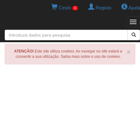
Cesto
Registo
Ajuda
0
Tog
navi
×
ATENÇÃO!
Este site utiliza cookies. Ao navegar no site estará a
consentir a sua utilização. Saiba mais sobre o uso de cookies.