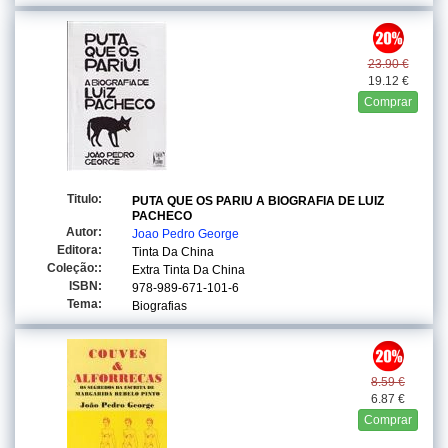
23.90 €
19.12 €
Comprar
Titulo:
PUTA QUE OS PARIU A BIOGRAFIA DE LUIZ
PACHECO
Autor:
Joao Pedro George
Editora:
Tinta Da China
Coleção::
Extra Tinta Da China
ISBN:
978-989-671-101-6
Tema:
Biografias
8.59 €
6.87 €
Comprar