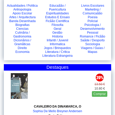
Actualidades / Politica
Educaãão /
Livros Escolares
Antropologia
Puericultura
Marketing /
Apoio Escolar
Espiritualidades
Comunicaãão
Artes / Arquitectura
Estudos E Ensaio
Poesia
Banda Desenhada
Ficãão Cientifica
Policial
Biografias
Filosofia
Psicologia /
Ciencias
Geral
Desenvolvimento
Culinãria /
Gestão
Pessoal
Gastronomia
Historia
Romance / Ficãão
Dicionãrios /
Infantil / Juvenil
Saãde / Desporto
Gramãticas
Informatica
Sociologia
Direito
Jogos / Brinquedos
Viagens / Guias /
Economia
Literatura / Critica
Mapas
Literatura Estrangeira
Destaques
13.50 €
10.80 €
Comprar
CAVALEIRO DA DINAMARCA, O
Sophia De Mello Breyner Andersen