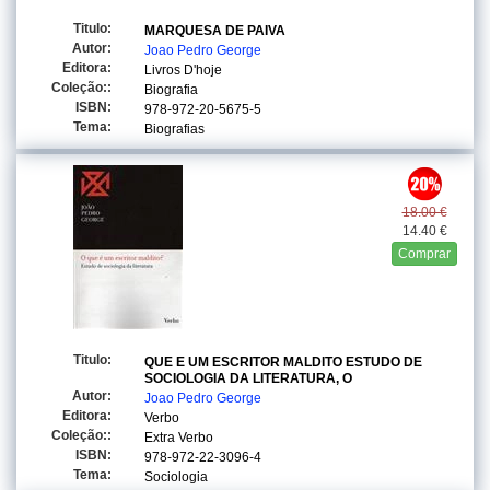
Titulo:
MARQUESA DE PAIVA
Autor:
Joao Pedro George
Editora:
Livros D'hoje
Coleção::
Biografia
ISBN:
978-972-20-5675-5
Tema:
Biografias
18.00 €
14.40 €
Comprar
Titulo:
QUE E UM ESCRITOR MALDITO ESTUDO DE
SOCIOLOGIA DA LITERATURA, O
Autor:
Joao Pedro George
Editora:
Verbo
Coleção::
Extra Verbo
ISBN:
978-972-22-3096-4
Tema:
Sociologia