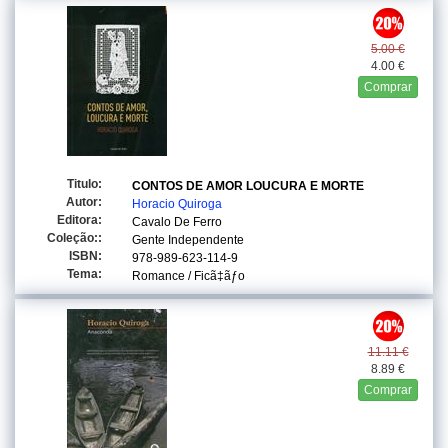
5.00 €
4.00 €
Comprar
Titulo:
CONTOS DE AMOR LOUCURA E MORTE
Autor:
Horacio Quiroga
Editora:
Cavalo De Ferro
Coleção::
Gente Independente
ISBN:
978-989-623-114-9
Tema:
Romance / Ficã‡ãƒo
11.11 €
8.89 €
Comprar