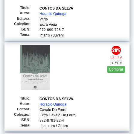
Titulo:
CONTOS DA SELVA
Autor:
Horacio Quiroga
Editora:
Vega
Coleção::
Extra Vega
ISBN:
972-699-726-7
Tema:
Infantil / Juvenil
13.12 €
10.50 €
Comprar
Titulo:
CONTOS DA SELVA
Autor:
Horacio Quiroga
Editora:
Cavalo De Ferro
Coleção::
Extra Cavalo De Ferro
ISBN:
972-8791-22-4
Tema:
Literatura / Critica