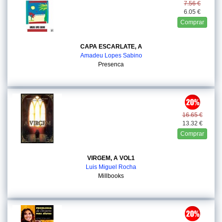
7.56 €
6.05 €
Comprar
CAPA ESCARLATE, A
Amadeu Lopes Sabino
Presenca
16.65 €
13.32 €
Comprar
VIRGEM, A VOL1
Luis Miguel Rocha
Millbooks