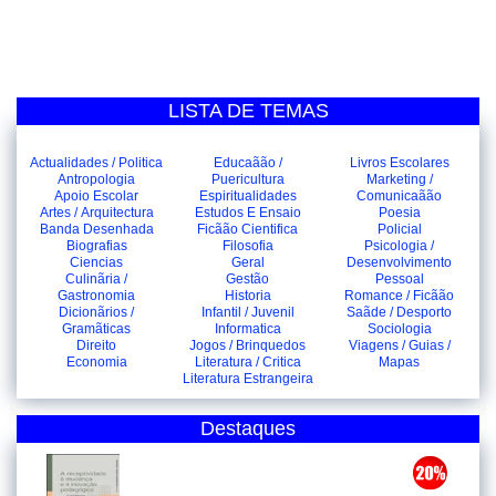
LISTA DE TEMAS
Actualidades / Politica
Educaãão /
Livros Escolares
Antropologia
Puericultura
Marketing /
Apoio Escolar
Espiritualidades
Comunicaãão
Artes / Arquitectura
Estudos E Ensaio
Poesia
Banda Desenhada
Ficãão Cientifica
Policial
Biografias
Filosofia
Psicologia /
Ciencias
Geral
Desenvolvimento
Culinãria /
Gestão
Pessoal
Gastronomia
Historia
Romance / Ficãão
Dicionãrios /
Infantil / Juvenil
Saãde / Desporto
Gramãticas
Informatica
Sociologia
Direito
Jogos / Brinquedos
Viagens / Guias /
Economia
Literatura / Critica
Mapas
Literatura Estrangeira
Destaques