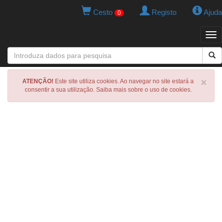
Cesto
Registo
Ajuda
0
Tog
navi
×
ATENÇÃO!
Este site utiliza cookies. Ao navegar no site estará a
consentir a sua utilização. Saiba mais sobre o uso de cookies.