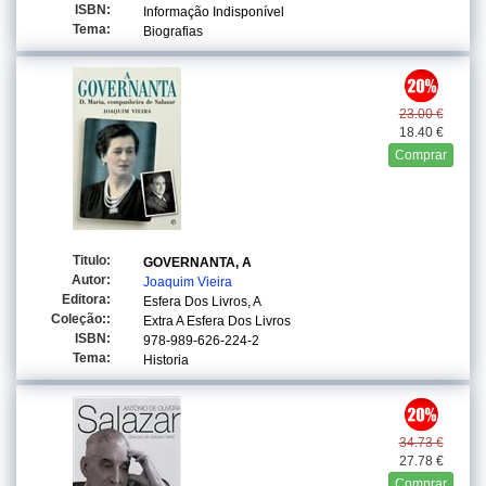
ISBN:
Informação Indisponível
Tema:
Biografias
23.00 €
18.40 €
Comprar
Titulo:
GOVERNANTA, A
Autor:
Joaquim Vieira
Editora:
Esfera Dos Livros, A
Coleção::
Extra A Esfera Dos Livros
ISBN:
978-989-626-224-2
Tema:
Historia
34.73 €
27.78 €
Comprar