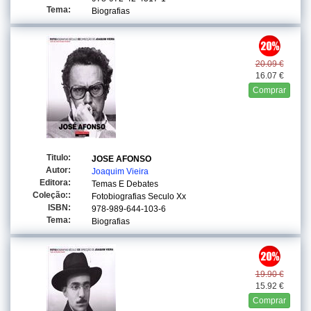
Tema:
Biografias
20.09 €
16.07 €
Comprar
Titulo:
JOSE AFONSO
Autor:
Joaquim Vieira
Editora:
Temas E Debates
Coleção::
Fotobiografias Seculo Xx
ISBN:
978-989-644-103-6
Tema:
Biografias
19.90 €
15.92 €
Comprar