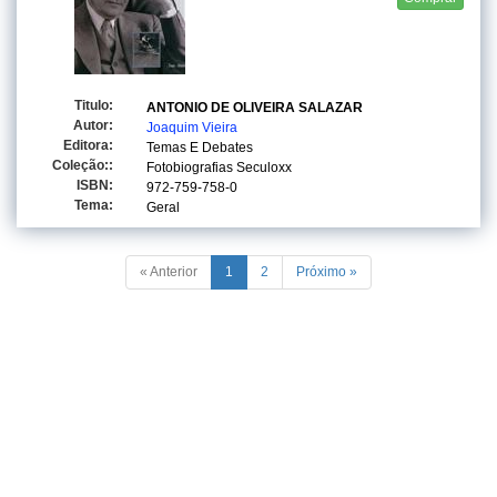
Titulo:
ANTONIO DE OLIVEIRA SALAZAR
Autor:
Joaquim Vieira
Editora:
Temas E Debates
Coleção::
Fotobiografias Seculoxx
ISBN:
972-759-758-0
Tema:
Geral
« Anterior
1
2
Próximo »