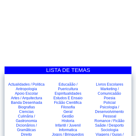
LISTA DE TEMAS
Actualidades / Politica
Educaãão /
Livros Escolares
Antropologia
Puericultura
Marketing /
Apoio Escolar
Espiritualidades
Comunicaãão
Artes / Arquitectura
Estudos E Ensaio
Poesia
Banda Desenhada
Ficãão Cientifica
Policial
Biografias
Filosofia
Psicologia /
Ciencias
Geral
Desenvolvimento
Culinãria /
Gestão
Pessoal
Gastronomia
Historia
Romance / Ficãão
Dicionãrios /
Infantil / Juvenil
Saãde / Desporto
Gramãticas
Informatica
Sociologia
Direito
Jogos / Brinquedos
Viagens / Guias /