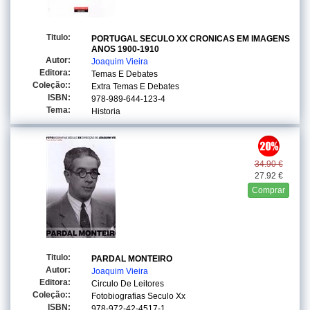
Titulo:
PORTUGAL SECULO XX CRONICAS EM IMAGENS
ANOS 1900-1910
Autor:
Joaquim Vieira
Editora:
Temas E Debates
Coleção::
Extra Temas E Debates
ISBN:
978-989-644-123-4
Tema:
Historia
34.90 €
27.92 €
Comprar
Titulo:
PARDAL MONTEIRO
Autor:
Joaquim Vieira
Editora:
Circulo De Leitores
Coleção::
Fotobiografias Seculo Xx
ISBN:
978-972-42-4517-1