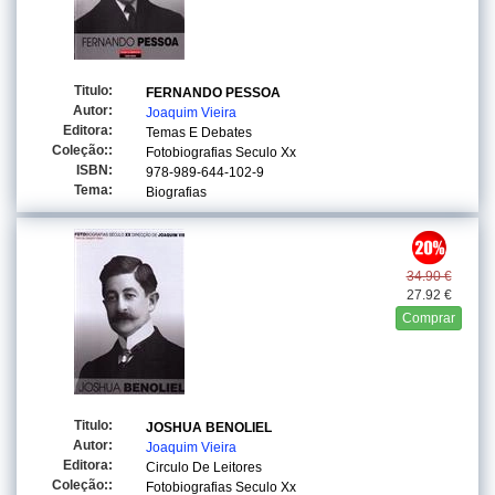
Titulo:
FERNANDO PESSOA
Autor:
Joaquim Vieira
Editora:
Temas E Debates
Coleção::
Fotobiografias Seculo Xx
ISBN:
978-989-644-102-9
Tema:
Biografias
34.90 €
27.92 €
Comprar
Titulo:
JOSHUA BENOLIEL
Autor:
Joaquim Vieira
Editora:
Circulo De Leitores
Coleção::
Fotobiografias Seculo Xx