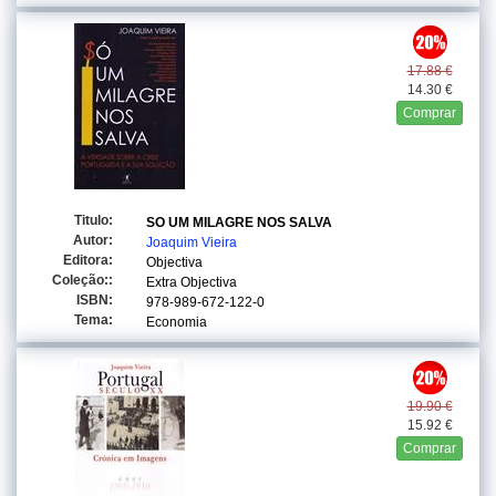
17.88 €
14.30 €
Comprar
Titulo:
SO UM MILAGRE NOS SALVA
Autor:
Joaquim Vieira
Editora:
Objectiva
Coleção::
Extra Objectiva
ISBN:
978-989-672-122-0
Tema:
Economia
19.90 €
15.92 €
Comprar