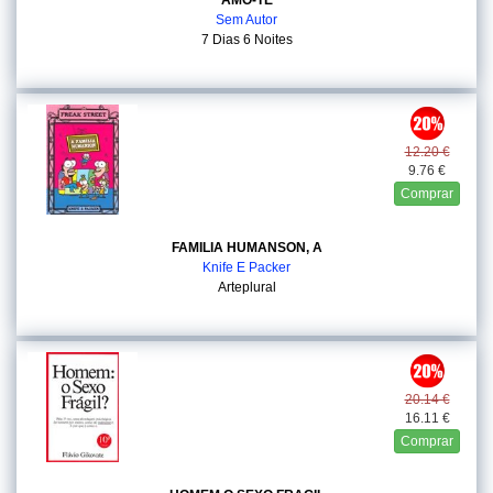
AMO-TE
Sem Autor
7 Dias 6 Noites
12.20 €
9.76 €
Comprar
FAMILIA HUMANSON, A
Knife E Packer
Arteplural
20.14 €
16.11 €
Comprar