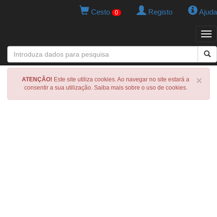
Cesto
Registo
Ajuda
0
Tog
navi
×
ATENÇÃO!
Este site utiliza cookies. Ao navegar no site estará a
consentir a sua utilização. Saiba mais sobre o uso de cookies.