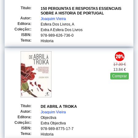
Titulo:
150 PERGUNTAS E RESPOSTAS ESSENCIAIS
SOBRE A HISTORIA DE PORTUGAL
Autor:
Joaquim Vieira
Editora:
Esfera Dos Livros, A
Coleção::
Extra A Esfera Dos Livros
ISBN:
978-989-626-736-0
Tema:
Historia
17.30 €
13.84 €
Comprar
Titulo:
DE ABRIL A TROIKA
Autor:
Joaquim Vieira
Editora:
Objectiva
Coleção::
Extra Objectiva
ISBN:
978-989-8775-17-7
Tema:
Historia