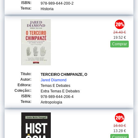
ISBN:
978-989-644-200-2
Tema:
Historia
24.40 €
19.52 €
Comprar
Titulo:
TERCEIRO CHIMPANZE, O
Autor:
Jared Diamond
Editora:
Temas E Debates
Coleção::
Extra Temas E Debates
ISBN:
978-989-644-206-4
Tema:
Antropologia
16.60 €
13.28 €
Comprar