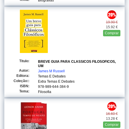
Biografias
19.90 €
15.92 €
Comprar
Titulo:
BREVE GUIA PARA CLASSICOS FILOSOFICOS,
UM
Autor:
James M Russell
Editora:
Temas E Debates
Coleção::
Extra Temas E Debates
ISBN:
978-989-644-384-9
Tema:
Filosofia
16.60 €
13.28 €
Comprar