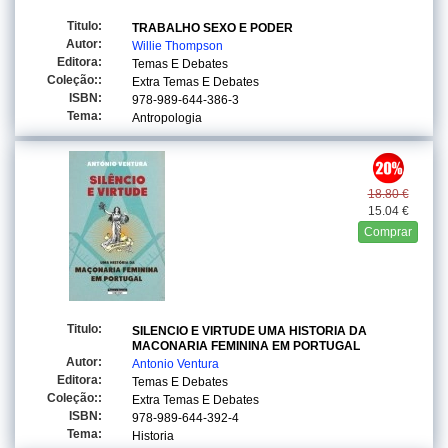
Titulo:
TRABALHO SEXO E PODER
Autor:
Willie Thompson
Editora:
Temas E Debates
Coleção::
Extra Temas E Debates
ISBN:
978-989-644-386-3
Tema:
Antropologia
18.80 €
15.04 €
Comprar
Titulo:
SILENCIO E VIRTUDE UMA HISTORIA DA
MACONARIA FEMININA EM PORTUGAL
Autor:
Antonio Ventura
Editora:
Temas E Debates
Coleção::
Extra Temas E Debates
ISBN:
978-989-644-392-4
Tema:
Historia