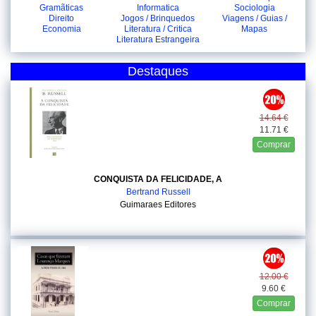
Gramãticas
Informatica
Sociologia
Direito
Jogos / Brinquedos
Viagens / Guias /
Economia
Literatura / Critica
Mapas
Literatura Estrangeira
Destaques
14.64 €
11.71 €
Comprar
CONQUISTA DA FELICIDADE, A
Bertrand Russell
Guimaraes Editores
12.00 €
9.60 €
Comprar