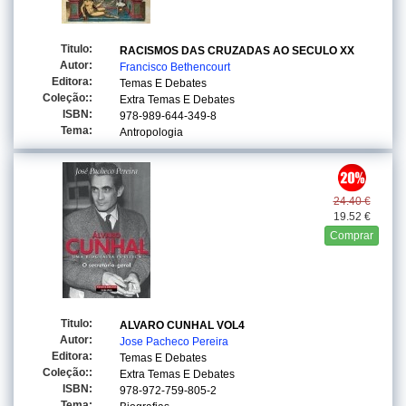
Titulo:
RACISMOS DAS CRUZADAS AO SECULO XX
Autor:
Francisco Bethencourt
Editora:
Temas E Debates
Coleção::
Extra Temas E Debates
ISBN:
978-989-644-349-8
Tema:
Antropologia
24.40 €
19.52 €
Comprar
Titulo:
ALVARO CUNHAL VOL4
Autor:
Jose Pacheco Pereira
Editora:
Temas E Debates
Coleção::
Extra Temas E Debates
ISBN:
978-972-759-805-2
Tema: