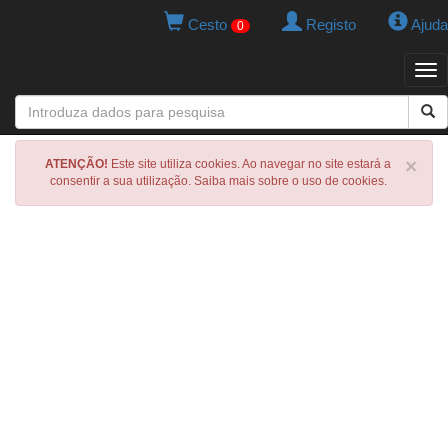
Cesto
Registo
Ajuda
0
Tog
navi
×
ATENÇÃO!
Este site utiliza cookies. Ao navegar no site estará a
consentir a sua utilização. Saiba mais sobre o uso de cookies.