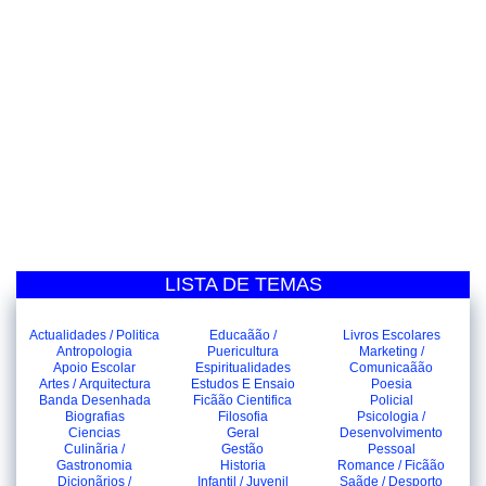
LISTA DE TEMAS
Actualidades / Politica
Educaãão /
Livros Escolares
Antropologia
Puericultura
Marketing /
Apoio Escolar
Espiritualidades
Comunicaãão
Artes / Arquitectura
Estudos E Ensaio
Poesia
Banda Desenhada
Ficãão Cientifica
Policial
Biografias
Filosofia
Psicologia /
Ciencias
Geral
Desenvolvimento
Culinãria /
Gestão
Pessoal
Gastronomia
Historia
Romance / Ficãão
Dicionãrios /
Infantil / Juvenil
Saãde / Desporto