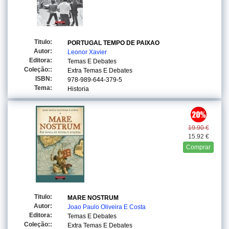
Titulo:
PORTUGAL TEMPO DE PAIXAO
Autor:
Leonor Xavier
Editora:
Temas E Debates
Coleção::
Extra Temas E Debates
ISBN:
978-989-644-379-5
Tema:
Historia
19.90 €
15.92 €
Comprar
Titulo:
MARE NOSTRUM
Autor:
Joao Paulo Oliveira E Costa
Editora:
Temas E Debates
Coleção::
Extra Temas E Debates