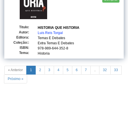
Titulo:
HISTORIA QUE HISTORIA
Autor:
Luis Reis Torgal
Editora:
Temas E Debates
Coleção::
Extra Temas E Debates
ISBN:
978-989-644-352-8
Tema:
Historia
« Anterior
1
2
3
4
5
6
7
..
32
33
Próximo »