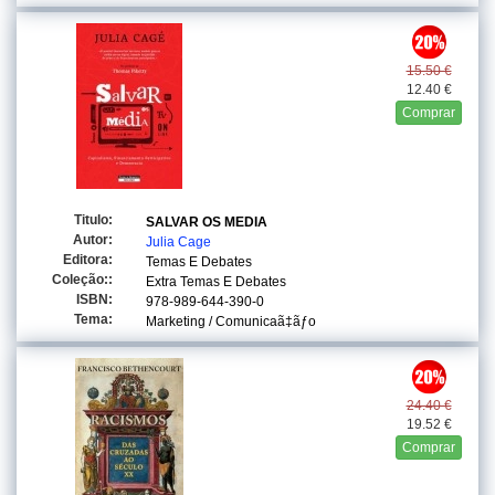
15.50 €
12.40 €
Comprar
Titulo:
SALVAR OS MEDIA
Autor:
Julia Cage
Editora:
Temas E Debates
Coleção::
Extra Temas E Debates
ISBN:
978-989-644-390-0
Tema:
Marketing / Comunicaã‡ãƒo
24.40 €
19.52 €
Comprar