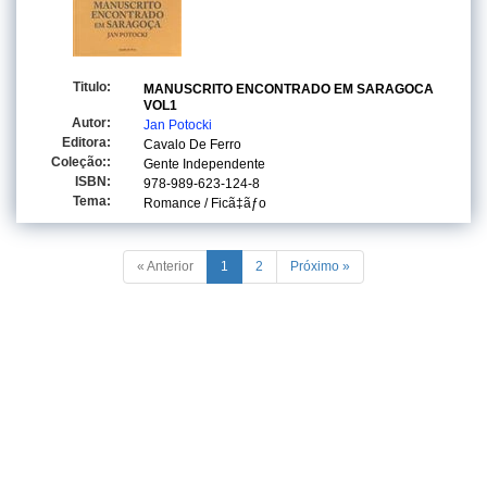
Titulo:
MANUSCRITO ENCONTRADO EM SARAGOCA
VOL1
Autor:
Jan Potocki
Editora:
Cavalo De Ferro
Coleção::
Gente Independente
ISBN:
978-989-623-124-8
Tema:
Romance / Ficã‡ãƒo
« Anterior
1
2
Próximo »