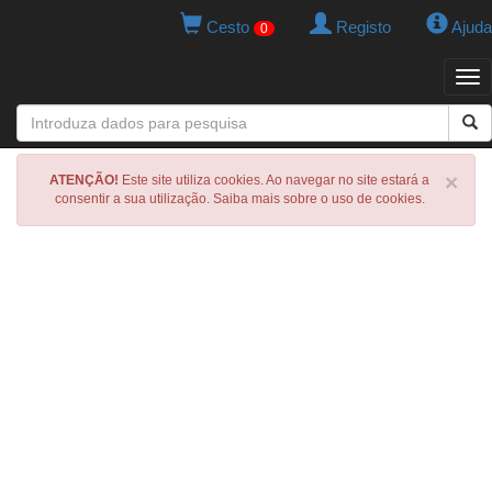
Cesto
Registo
Ajuda
0
Tog
navi
×
ATENÇÃO!
Este site utiliza cookies. Ao navegar no site estará a
consentir a sua utilização. Saiba mais sobre o uso de cookies.