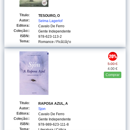
Titulo:
TESOURO, O
Autor:
Selma Lagerlof
Editora:
Cavalo De Ferro
Coleção::
Gente Independente
ISBN:
978-623-113-2
Tema:
Romance / Ficã‡ãƒo
5.00 €
4.00 €
Comprar
Titulo:
RAPOSA AZUL, A
Autor:
Sjon
Editora:
Cavalo De Ferro
Coleção::
Gente Independente
ISBN:
978-989-623-111-8
Tema:
Literatura / Critica