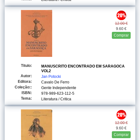
12.00 €
9.60 €
Comprar
Titulo:
MANUSCRITO ENCONTRADO EM SARAGOCA
VOL2
Autor:
Jan Potocki
Editora:
Cavalo De Ferro
Coleção::
Gente Independente
ISBN:
978-989-623-112-5
Tema:
Literatura / Critica
12.00 €
9.60 €
Comprar