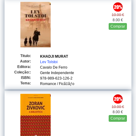
10.00 €
8.00 €
Comprar
Titulo:
KHADJI MURAT
Autor:
Lev Tolstoi
Editora:
Cavalo De Ferro
Coleção::
Gente Independente
ISBN:
978-989-623-126-2
Tema:
Romance / Ficã‡ãƒo
10.00 €
8.00 €
Comprar