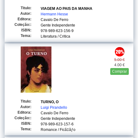
Titulo:
VIAGEM AO PAIS DA MANHA
Autor:
Hermann Hesse
Editora:
Cavalo De Ferro
Coleção::
Gente Independente
ISBN:
978-989-623-156-9
Tema:
Literatura / Critica
5.00 €
4.00 €
Comprar
Titulo:
TURNO, O
Autor:
Luigi Pirandello
Editora:
Cavalo De Ferro
Coleção::
Gente Independente
ISBN:
978-989-623-157-6
Tema:
Romance / Ficã‡ãƒo