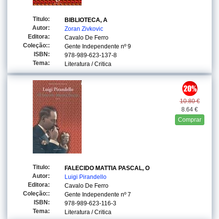
Titulo:
BIBLIOTECA, A
Autor:
Zoran Zivkovic
Editora:
Cavalo De Ferro
Coleção::
Gente Independente
nº 9
ISBN:
978-989-623-137-8
Tema:
Literatura / Critica
10.80 €
8.64 €
Comprar
Titulo:
FALECIDO MATTIA PASCAL, O
Autor:
Luigi Pirandello
Editora:
Cavalo De Ferro
Coleção::
Gente Independente
nº 7
ISBN:
978-989-623-116-3
Tema:
Literatura / Critica