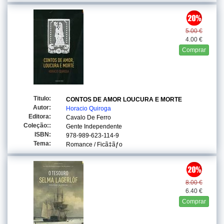
5.00 €
4.00 €
Comprar
Titulo:
CONTOS DE AMOR LOUCURA E MORTE
Autor:
Horacio Quiroga
Editora:
Cavalo De Ferro
Coleção::
Gente Independente
ISBN:
978-989-623-114-9
Tema:
Romance / Ficã‡ãƒo
8.00 €
6.40 €
Comprar