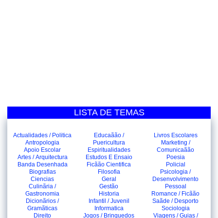
LISTA DE TEMAS
Actualidades / Politica
Educaãão /
Livros Escolares
Antropologia
Puericultura
Marketing /
Apoio Escolar
Espiritualidades
Comunicaãão
Artes / Arquitectura
Estudos E Ensaio
Poesia
Banda Desenhada
Ficãão Cientifica
Policial
Biografias
Filosofia
Psicologia /
Ciencias
Geral
Desenvolvimento
Culinãria /
Gestão
Pessoal
Gastronomia
Historia
Romance / Ficãão
Dicionãrios /
Infantil / Juvenil
Saãde / Desporto
Gramãticas
Informatica
Sociologia
Direito
Jogos / Brinquedos
Viagens / Guias /