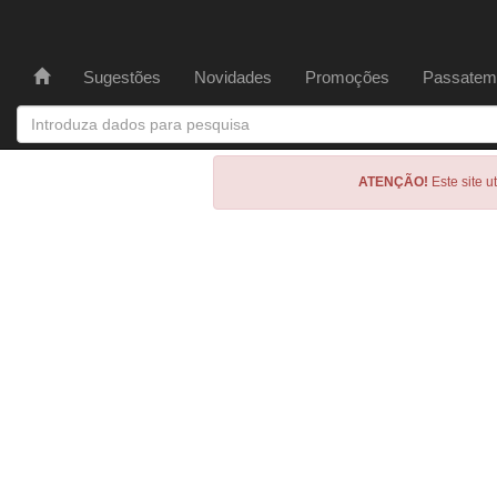
Sugestões
Novidades
Promoções
Passatem
ATENÇÃO!
Este site u