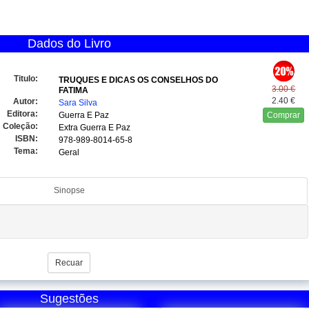
Dados do Livro
Titulo:
TRUQUES E DICAS OS CONSELHOS DO
3.00 €
FATIMA
2.40 €
Autor:
Sara Silva
Editora:
Guerra E Paz
Comprar
Coleção:
Extra Guerra E Paz
ISBN:
978-989-8014-65-8
Tema:
Geral
Sinopse
Recuar
Sugestões