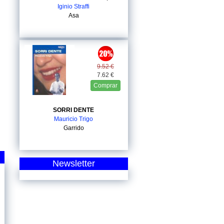
Iginio Straffi
Asa
9.52 €
7.62 €
Comprar
SORRI DENTE
Mauricio Trigo
Garrido
Newsletter