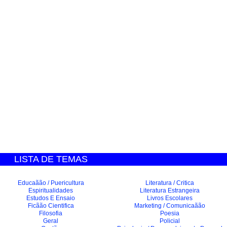
LISTA DE TEMAS
Educaãão / Puericultura
Literatura / Critica
Espiritualidades
Literatura Estrangeira
Estudos E Ensaio
Livros Escolares
Ficãão Cientifica
Marketing / Comunicaãão
Filosofia
Poesia
Geral
Policial