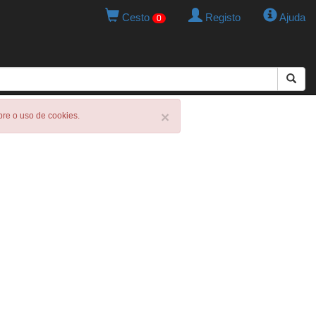
Cesto
Registo
Ajuda
0
×
obre o uso de cookies.