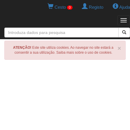
Cesto
Registo
Ajuda
0
Tog
navi
×
ATENÇÃO!
Este site utiliza cookies. Ao navegar no site estará a
consentir a sua utilização. Saiba mais sobre o uso de cookies.