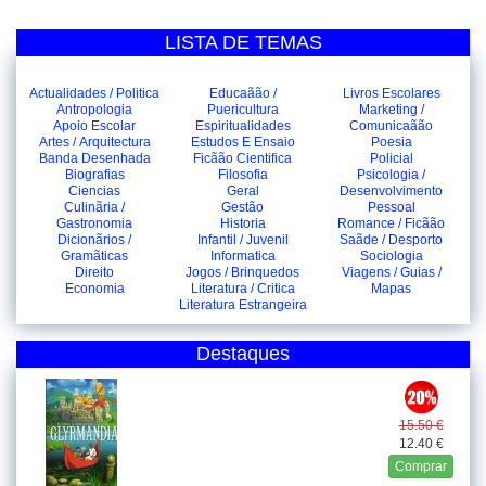
LISTA DE TEMAS
Actualidades / Politica
Educaãão /
Livros Escolares
Antropologia
Puericultura
Marketing /
Apoio Escolar
Espiritualidades
Comunicaãão
Artes / Arquitectura
Estudos E Ensaio
Poesia
Banda Desenhada
Ficãão Cientifica
Policial
Biografias
Filosofia
Psicologia /
Ciencias
Geral
Desenvolvimento
Culinãria /
Gestão
Pessoal
Gastronomia
Historia
Romance / Ficãão
Dicionãrios /
Infantil / Juvenil
Saãde / Desporto
Gramãticas
Informatica
Sociologia
Direito
Jogos / Brinquedos
Viagens / Guias /
Economia
Literatura / Critica
Mapas
Literatura Estrangeira
Destaques
15.50 €
12.40 €
Comprar