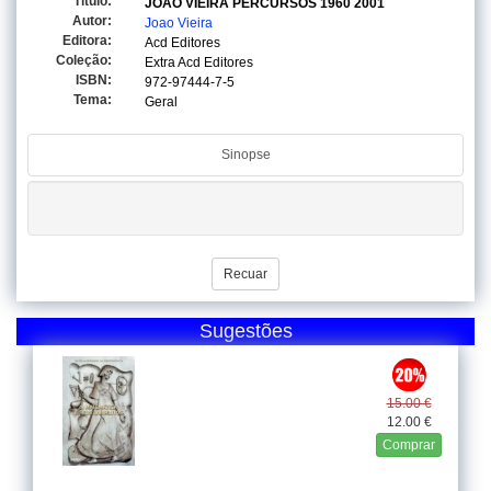
Titulo:
JOAO VIEIRA PERCURSOS 1960 2001
Autor:
Joao Vieira
Editora:
Acd Editores
Coleção:
Extra Acd Editores
ISBN:
972-97444-7-5
Tema:
Geral
Sinopse
Recuar
Sugestões
15.00 €
12.00 €
Comprar