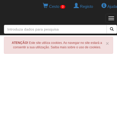
Cesto
Registo
Ajuda
0
Tog
navi
×
ATENÇÃO!
Este site utiliza cookies. Ao navegar no site estará a
consentir a sua utilização. Saiba mais sobre o uso de cookies.