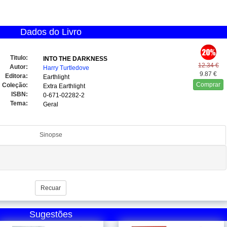
Dados do Livro
Titulo:
INTO THE DARKNESS
12.34 €
Autor:
Harry Turtledove
9.87 €
Editora:
Earthlight
Comprar
Coleção:
Extra Earthlight
ISBN:
0-671-02282-2
Tema:
Geral
Sinopse
Recuar
Sugestões