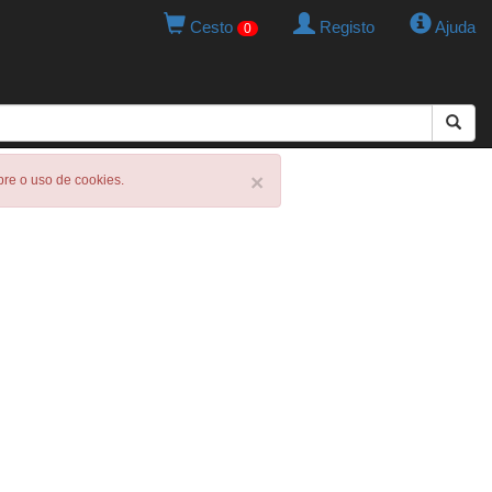
Cesto
Registo
Ajuda
0
×
obre o uso de cookies.