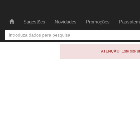
Sugestões
Novidades
Promoções
Passatem
ATENÇÃO!
Este site u