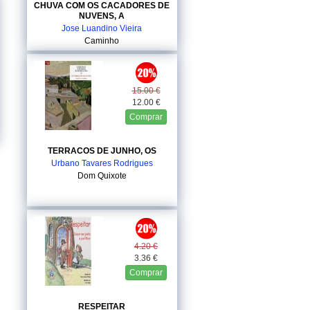
CHUVA COM OS CACADORES DE
NUVENS, A
Jose Luandino Vieira
Caminho
15.00 €
12.00 €
Comprar
TERRACOS DE JUNHO, OS
Urbano Tavares Rodrigues
Dom Quixote
4.20 €
3.36 €
Comprar
RESPEITAR