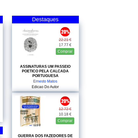
Destaques
22.21 €
17.77 €
Comprar
ASSINATURAS UM PASSEIO
POETICO PELA CALCADA
PORTUGUESA
Ernesto Matos
Edicao Do Autor
12.72 €
10.18 €
Comprar
GUERRA DOS FAZEDORES DE