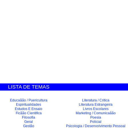
LISTA DE TEMAS
Educaãão / Puericultura
Literatura / Critica
Espiritualidades
Literatura Estrangeira
Estudos E Ensaio
Livros Escolares
Ficãão Cientifica
Marketing / Comunicaãão
Filosofia
Poesia
Geral
Policial
Gestão
Psicologia / Desenvolvimento Pessoal