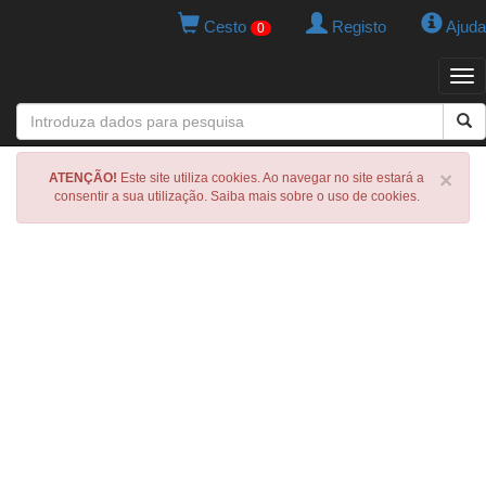
Cesto
Registo
Ajuda
0
Tog
navi
×
ATENÇÃO!
Este site utiliza cookies. Ao navegar no site estará a
consentir a sua utilização. Saiba mais sobre o uso de cookies.