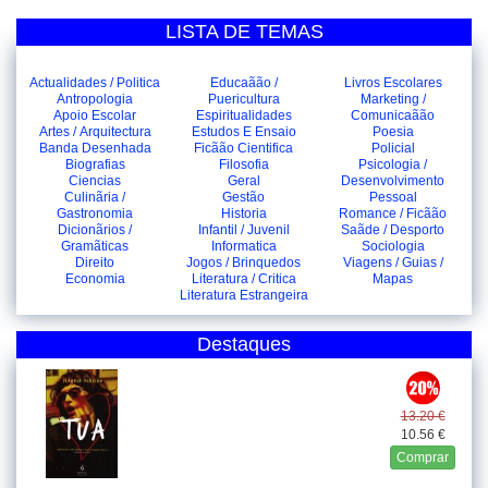
LISTA DE TEMAS
Actualidades / Politica
Educaãão /
Livros Escolares
Antropologia
Puericultura
Marketing /
Apoio Escolar
Espiritualidades
Comunicaãão
Artes / Arquitectura
Estudos E Ensaio
Poesia
Banda Desenhada
Ficãão Cientifica
Policial
Biografias
Filosofia
Psicologia /
Ciencias
Geral
Desenvolvimento
Culinãria /
Gestão
Pessoal
Gastronomia
Historia
Romance / Ficãão
Dicionãrios /
Infantil / Juvenil
Saãde / Desporto
Gramãticas
Informatica
Sociologia
Direito
Jogos / Brinquedos
Viagens / Guias /
Economia
Literatura / Critica
Mapas
Literatura Estrangeira
Destaques
13.20 €
10.56 €
Comprar