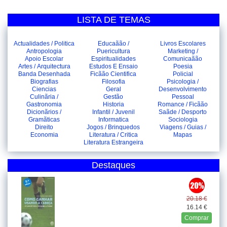
LISTA DE TEMAS
Actualidades / Politica
Educaãão /
Livros Escolares
Antropologia
Puericultura
Marketing /
Apoio Escolar
Espiritualidades
Comunicaãão
Artes / Arquitectura
Estudos E Ensaio
Poesia
Banda Desenhada
Ficãão Cientifica
Policial
Biografias
Filosofia
Psicologia /
Ciencias
Geral
Desenvolvimento
Culinãria /
Gestão
Pessoal
Gastronomia
Historia
Romance / Ficãão
Dicionãrios /
Infantil / Juvenil
Saãde / Desporto
Gramãticas
Informatica
Sociologia
Direito
Jogos / Brinquedos
Viagens / Guias /
Economia
Literatura / Critica
Mapas
Literatura Estrangeira
Destaques
20.18 €
16.14 €
Comprar