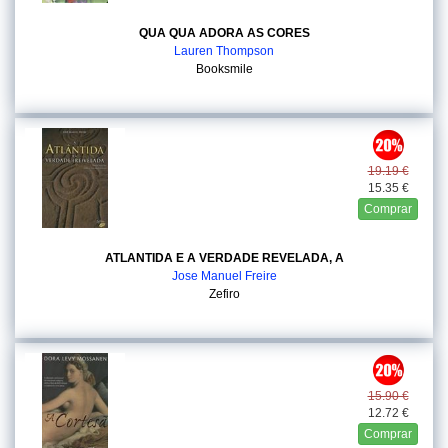
QUA QUA ADORA AS CORES
Lauren Thompson
Booksmile
19.19 €
15.35 €
Comprar
ATLANTIDA E A VERDADE REVELADA, A
Jose Manuel Freire
Zefiro
15.90 €
12.72 €
Comprar