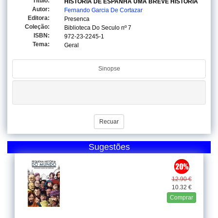
Titulo:
HISTORIA DE ESPANHA UMA BREVE HISTORIA
Autor:
Fernando Garcia De Cortazar
Editora:
Presenca
Coleção:
Biblioteca Do Seculo
nº 7
ISBN:
972-23-2245-1
Tema:
Geral
Sinopse
Recuar
Sugestões
12.90 €
10.32 €
Comprar