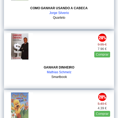
COMO GANHAR USANDO A CABECA
Jorge Silverio
Quarteto
9.95 €
7.96 €
Comprar
GANHAR DINHEIRO
Mathias Schmelz
Smartbook
5.49 €
4.39 €
Comprar