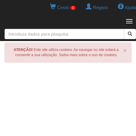
Cesto
Registo
Ajuda
0
Tog
navi
×
ATENÇÃO!
Este site utiliza cookies. Ao navegar no site estará a
consentir a sua utilização. Saiba mais sobre o uso de cookies.