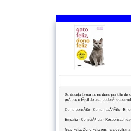
Se deseja tornar-se no dono perfeito do 
prÃ¡tico e fÃ¡cil de usar poderÃ¡ desenv
CompreensÃ£o - ComunicaÃ§Ã£o - Ente
Empatia - ConsciÃªncia - Responsabilid
Gato Feliz, Dono Feliz ensina a decifrar