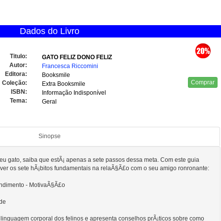
Dados do Livro
Titulo:
GATO FELIZ DONO FELIZ
Autor:
Francesca Riccomini
Editora:
Booksmile
Comprar
Coleção:
Extra Booksmile
ISBN:
Informação Indisponível
Tema:
Geral
Sinopse
seu gato, saiba que estÃ¡ apenas a sete passos dessa meta. Com este guia
olver os sete hÃ¡bitos fundamentais na relaÃ§Ã£o com o seu amigo ronronante:
ndimento - MotivaÃ§Ã£o
ade
 a linguagem corporal dos felinos e apresenta conselhos prÃ¡ticos sobre como