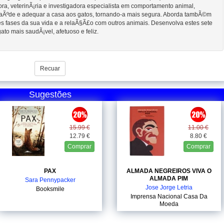
ora, veterinÃ¡ria e investigadora especialista em comportamento animal,
aÃºde e adequar a casa aos gatos, tornando-a mais segura. Aborda tambÃ©m
es fases da sua vida e a relaÃ§Ã£o com outros animais. Desenvolva estes sete
o mais saudÃ¡vel, afetuoso e feliz.
Recuar
Sugestões
15.99 €
11.00 €
12.79 €
8.80 €
Comprar
Comprar
PAX
ALMADA NEGREIROS VIVA O
ALMADA PIM
Sara Pennypacker
Jose Jorge Letria
Booksmile
Imprensa Nacional Casa Da
Moeda