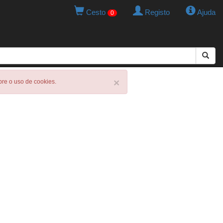
Cesto
Registo
Ajuda
0
×
obre o uso de cookies.