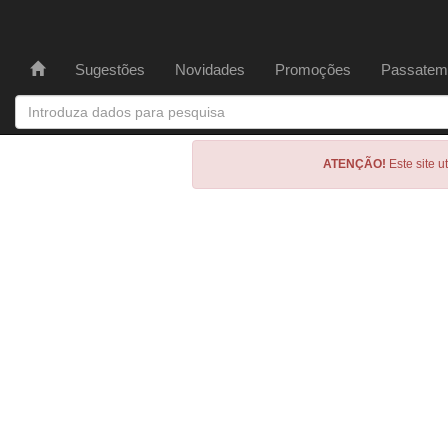
Sugestões
Novidades
Promoções
Passatem
ATENÇÃO!
Este site u