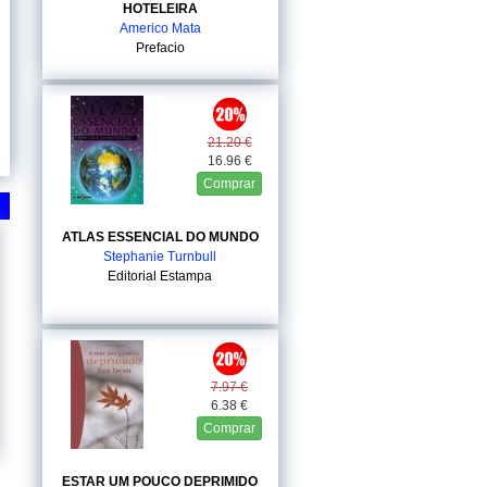
HOTELEIRA
Americo Mata
Prefacio
21.20 €
16.96 €
Comprar
ATLAS ESSENCIAL DO MUNDO
Stephanie Turnbull
Editorial Estampa
7.97 €
6.38 €
Comprar
ESTAR UM POUCO DEPRIMIDO