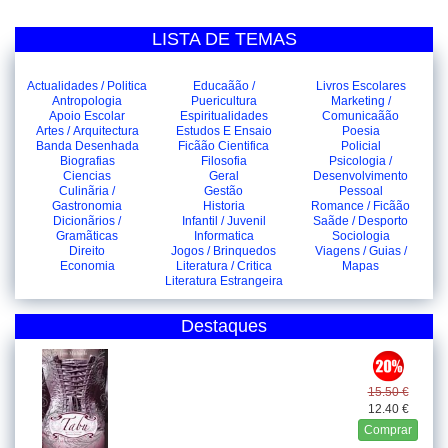
LISTA DE TEMAS
Actualidades / Politica
Educaãão /
Livros Escolares
Antropologia
Puericultura
Marketing /
Apoio Escolar
Espiritualidades
Comunicaãão
Artes / Arquitectura
Estudos E Ensaio
Poesia
Banda Desenhada
Ficãão Cientifica
Policial
Biografias
Filosofia
Psicologia /
Ciencias
Geral
Desenvolvimento
Culinãria /
Gestão
Pessoal
Gastronomia
Historia
Romance / Ficãão
Dicionãrios /
Infantil / Juvenil
Saãde / Desporto
Gramãticas
Informatica
Sociologia
Direito
Jogos / Brinquedos
Viagens / Guias /
Economia
Literatura / Critica
Mapas
Literatura Estrangeira
Destaques
15.50 €
12.40 €
Comprar