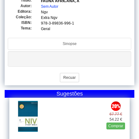
Titulo:
FAUNA AFRICANA, A
Autor:
Sem Autor
Editora:
Ngv
Coleção:
Extra Ngv
ISBN:
978-3-89836-996-1
Tema:
Geral
Sinopse
Recuar
Sugestões
67.77 €
54.22 €
Comprar