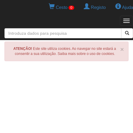
Cesto
Registo
Ajuda
0
Tog
navi
×
ATENÇÃO!
Este site utiliza cookies. Ao navegar no site estará a
consentir a sua utilização. Saiba mais sobre o uso de cookies.