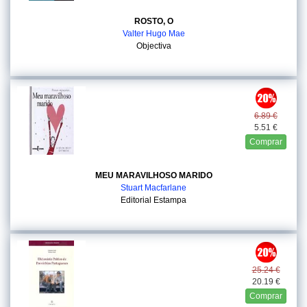
ROSTO, O
Valter Hugo Mae
Objectiva
6.89 €
5.51 €
Comprar
MEU MARAVILHOSO MARIDO
Stuart Macfarlane
Editorial Estampa
25.24 €
20.19 €
Comprar