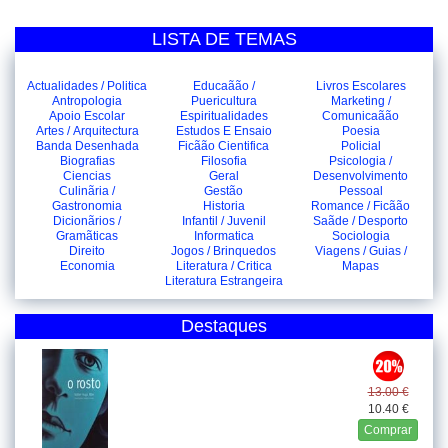
LISTA DE TEMAS
Actualidades / Politica
Educaãão /
Livros Escolares
Antropologia
Puericultura
Marketing /
Apoio Escolar
Espiritualidades
Comunicaãão
Artes / Arquitectura
Estudos E Ensaio
Poesia
Banda Desenhada
Ficãão Cientifica
Policial
Biografias
Filosofia
Psicologia /
Ciencias
Geral
Desenvolvimento
Culinãria /
Gestão
Pessoal
Gastronomia
Historia
Romance / Ficãão
Dicionãrios /
Infantil / Juvenil
Saãde / Desporto
Gramãticas
Informatica
Sociologia
Direito
Jogos / Brinquedos
Viagens / Guias /
Economia
Literatura / Critica
Mapas
Literatura Estrangeira
Destaques
13.00 €
10.40 €
Comprar