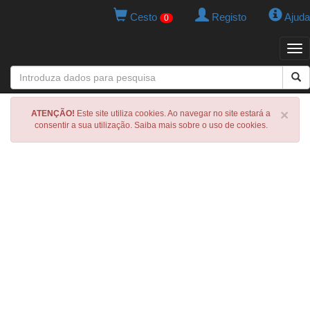
Cesto
Registo
Ajuda
0
Tog
navi
×
ATENÇÃO!
Este site utiliza cookies. Ao navegar no site estará a
consentir a sua utilização. Saiba mais sobre o uso de cookies.