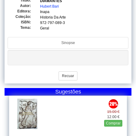
Titulo:
DIAMANTES
Autor:
Hubert Bari
Editora:
Inapa
Coleção:
Historia Da Arte
ISBN:
972-797-089-3
Tema:
Geral
Sinopse
Recuar
Sugestões
15.00 €
12.00 €
Comprar