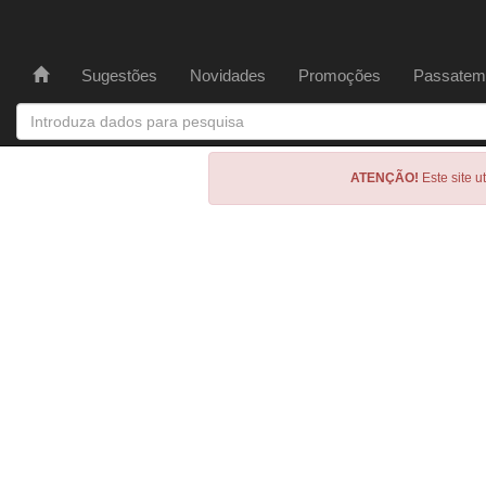
Sugestões
Novidades
Promoções
Passatem
ATENÇÃO!
Este site u