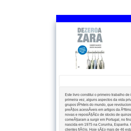
Este livro constitui o primeiro trabalho 
primeira vez, alguns aspectos da vida 
grupos tÃªxteis do mundo, que revolucio
preÃ§os acessÃ­veis em artigos da Ãºltim
novas e reposiÃ§Ã£o de stocks de quinze
comeÃ§aram a surgir em Portugal, no fin
nascida em 1975 na Corunha, Espanha. C
clientes fiÃ©is. Hoje sÃ£o mais de 46 es