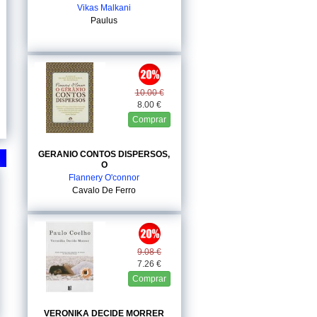
Vikas Malkani
Paulus
10.00 €
8.00 €
Comprar
GERANIO CONTOS DISPERSOS,
O
Flannery O'connor
Cavalo De Ferro
9.08 €
7.26 €
Comprar
VERONIKA DECIDE MORRER