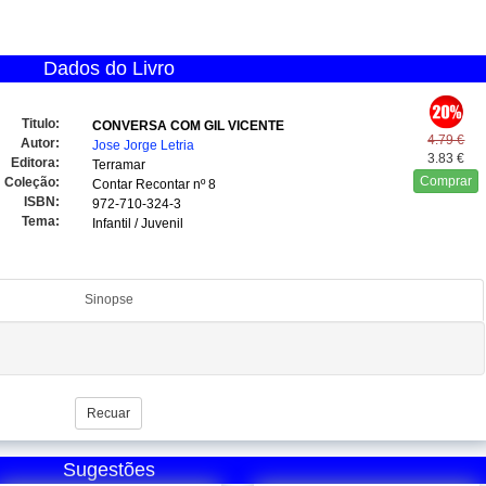
Dados do Livro
Titulo:
CONVERSA COM GIL VICENTE
4.79 €
Autor:
Jose Jorge Letria
3.83 €
Editora:
Terramar
Comprar
Coleção:
Contar Recontar
nº 8
ISBN:
972-710-324-3
Tema:
Infantil / Juvenil
Sinopse
Recuar
Sugestões