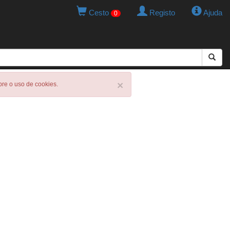
Cesto
Registo
Ajuda
0
×
obre o uso de cookies.