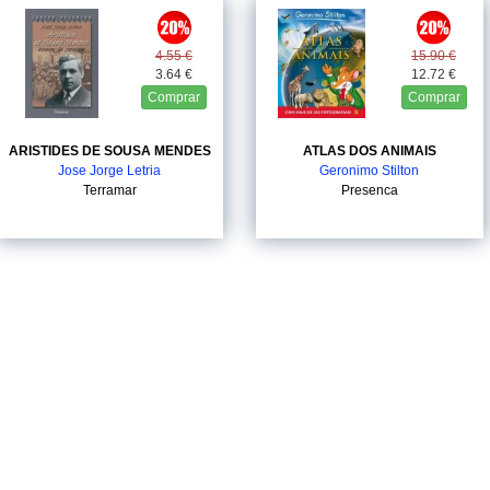
4.55 €
15.90 €
3.64 €
12.72 €
Comprar
Comprar
ARISTIDES DE SOUSA MENDES
ATLAS DOS ANIMAIS
Jose Jorge Letria
Geronimo Stilton
Terramar
Presenca