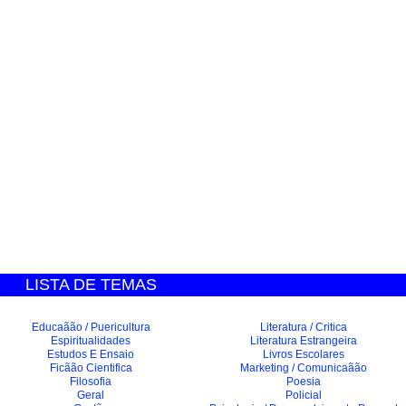
LISTA DE TEMAS
Educaãão / Puericultura
Literatura / Critica
Espiritualidades
Literatura Estrangeira
Estudos E Ensaio
Livros Escolares
Ficãão Cientifica
Marketing / Comunicaãão
Filosofia
Poesia
Geral
Policial