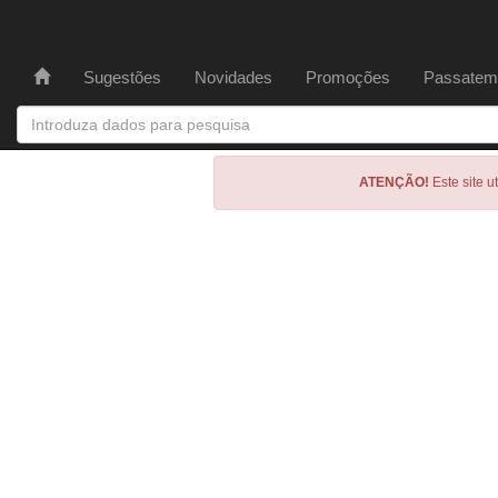
Sugestões
Novidades
Promoções
Passatem
ATENÇÃO!
Este site u