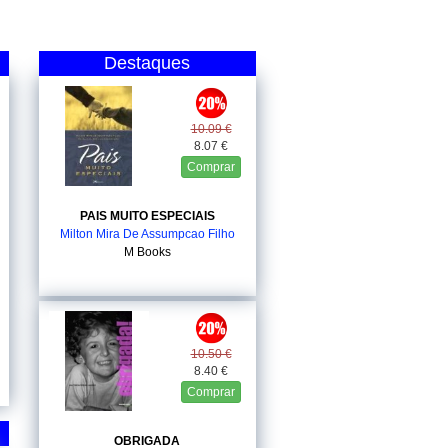
Destaques
10.09 €
8.07 €
Comprar
PAIS MUITO ESPECIAIS
Milton Mira De Assumpcao Filho
M Books
10.50 €
8.40 €
Comprar
OBRIGADA