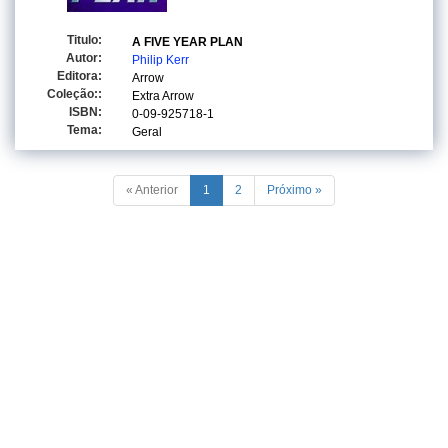
Titulo:
A FIVE YEAR PLAN
Autor:
Philip Kerr
Editora:
Arrow
Coleção::
Extra Arrow
ISBN:
0-09-925718-1
Tema:
Geral
« Anterior
1
2
Próximo »