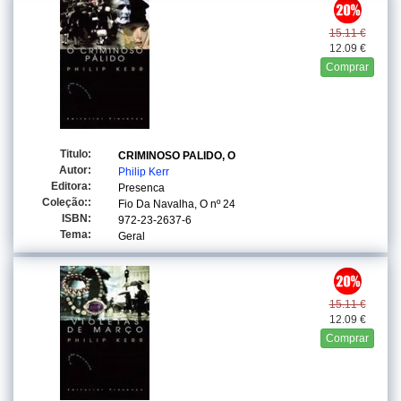
15.11 €
12.09 €
Comprar
Titulo:
CRIMINOSO PALIDO, O
Autor:
Philip Kerr
Editora:
Presenca
Coleção::
Fio Da Navalha, O
nº 24
ISBN:
972-23-2637-6
Tema:
Geral
15.11 €
12.09 €
Comprar