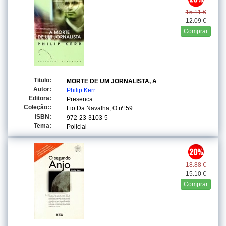
15.11 €
12.09 €
Comprar
Titulo:
MORTE DE UM JORNALISTA, A
Autor:
Philip Kerr
Editora:
Presenca
Coleção::
Fio Da Navalha, O
nº 59
ISBN:
972-23-3103-5
Tema:
Policial
18.88 €
15.10 €
Comprar