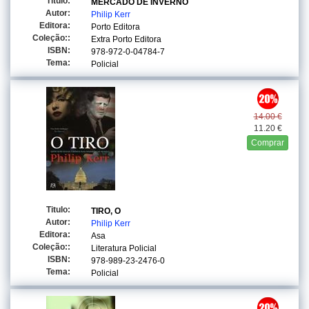
Titulo:
MERCADO DE INVERNO
Autor:
Philip Kerr
Editora:
Porto Editora
Coleção::
Extra Porto Editora
ISBN:
978-972-0-04784-7
Tema:
Policial
14.00 €
11.20 €
Comprar
Titulo:
TIRO, O
Autor:
Philip Kerr
Editora:
Asa
Coleção::
Literatura Policial
ISBN:
978-989-23-2476-0
Tema:
Policial