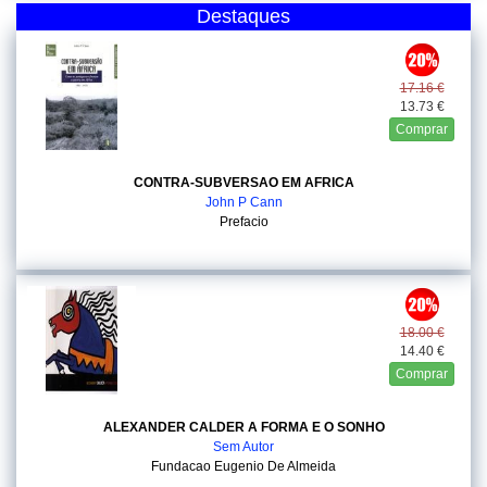
Destaques
17.16 €
13.73 €
Comprar
CONTRA-SUBVERSAO EM AFRICA
John P Cann
Prefacio
18.00 €
14.40 €
Comprar
ALEXANDER CALDER A FORMA E O SONHO
Sem Autor
Fundacao Eugenio De Almeida