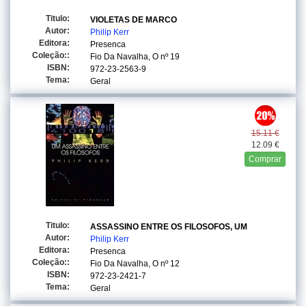
Titulo:
VIOLETAS DE MARCO
Autor:
Philip Kerr
Editora:
Presenca
Coleção::
Fio Da Navalha, O
nº 19
ISBN:
972-23-2563-9
Tema:
Geral
15.11 €
12.09 €
Comprar
Titulo:
ASSASSINO ENTRE OS FILOSOFOS, UM
Autor:
Philip Kerr
Editora:
Presenca
Coleção::
Fio Da Navalha, O
nº 12
ISBN:
972-23-2421-7
Tema:
Geral