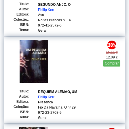
Titulo:
SEGUNDO ANJO, O
Autor:
Philip Kerr
Editora:
Asa
Coleção::
Noites Brancas
nº 14
ISBN:
972-41-2572-6
Tema:
Geral
15.11 €
12.09 €
Comprar
Titulo:
REQUIEM ALEMAO, UM
Autor:
Philip Kerr
Editora:
Presenca
Coleção::
Fio Da Navalha, O
nº 29
ISBN:
972-23-2708-9
Tema:
Geral