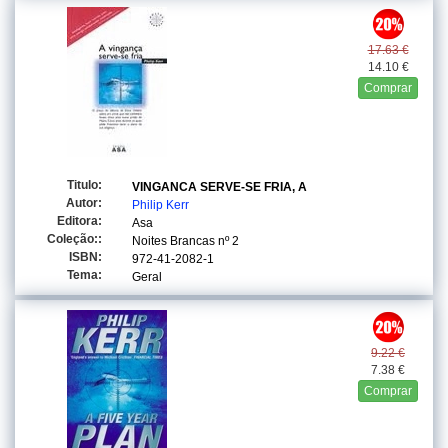
17.63 €
14.10 €
Comprar
Titulo:
VINGANCA SERVE-SE FRIA, A
Autor:
Philip Kerr
Editora:
Asa
Coleção::
Noites Brancas
nº 2
ISBN:
972-41-2082-1
Tema:
Geral
9.22 €
7.38 €
Comprar