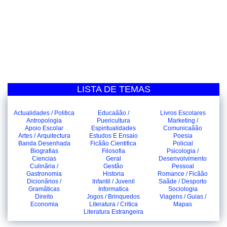
LISTA DE TEMAS
Actualidades / Politica
Educaãão /
Livros Escolares
Antropologia
Puericultura
Marketing /
Apoio Escolar
Espiritualidades
Comunicaãão
Artes / Arquitectura
Estudos E Ensaio
Poesia
Banda Desenhada
Ficãão Cientifica
Policial
Biografias
Filosofia
Psicologia /
Ciencias
Geral
Desenvolvimento
Culinãria /
Gestão
Pessoal
Gastronomia
Historia
Romance / Ficãão
Dicionãrios /
Infantil / Juvenil
Saãde / Desporto
Gramãticas
Informatica
Sociologia
Direito
Jogos / Brinquedos
Viagens / Guias /
Economia
Literatura / Critica
Mapas
Literatura Estrangeira