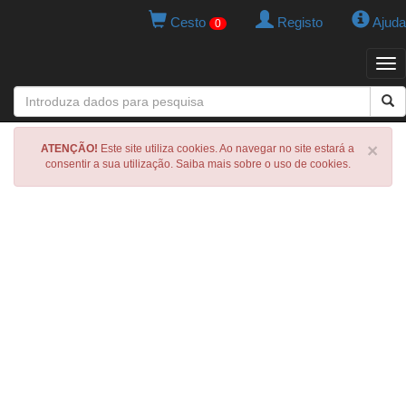
Cesto
Registo
Ajuda
0
Tog
navi
×
ATENÇÃO!
Este site utiliza cookies. Ao navegar no site estará a
consentir a sua utilização. Saiba mais sobre o uso de cookies.