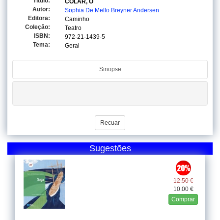
Titulo:
COLAR, O
Autor:
Sophia De Mello Breyner Andersen
Editora:
Caminho
Coleção:
Teatro
ISBN:
972-21-1439-5
Tema:
Geral
Sinopse
Recuar
Sugestões
12.50 €
10.00 €
Comprar