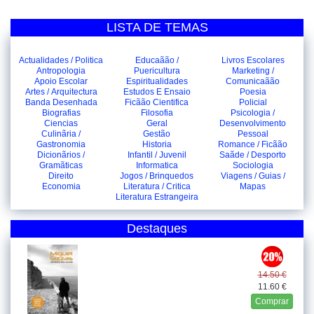
LISTA DE TEMAS
Actualidades / Politica
Educaãão /
Livros Escolares
Antropologia
Puericultura
Marketing /
Apoio Escolar
Espiritualidades
Comunicaãão
Artes / Arquitectura
Estudos E Ensaio
Poesia
Banda Desenhada
Ficãão Cientifica
Policial
Biografias
Filosofia
Psicologia /
Ciencias
Geral
Desenvolvimento
Culinãria /
Gestão
Pessoal
Gastronomia
Historia
Romance / Ficãão
Dicionãrios /
Infantil / Juvenil
Saãde / Desporto
Gramãticas
Informatica
Sociologia
Direito
Jogos / Brinquedos
Viagens / Guias /
Economia
Literatura / Critica
Mapas
Literatura Estrangeira
Destaques
14.50 €
11.60 €
Comprar