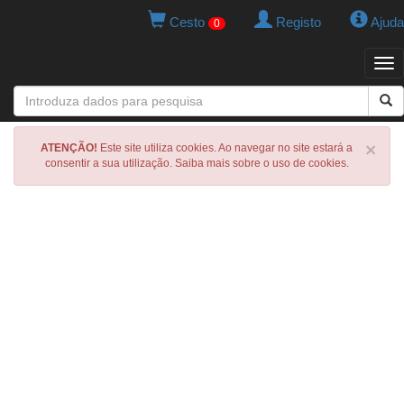
Cesto
Registo
Ajuda
0
Tog
navi
×
ATENÇÃO!
Este site utiliza cookies. Ao navegar no site estará a
consentir a sua utilização. Saiba mais sobre o uso de cookies.