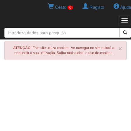
Cesto
Registo
Ajuda
0
Tog
navi
×
ATENÇÃO!
Este site utiliza cookies. Ao navegar no site estará a
consentir a sua utilização. Saiba mais sobre o uso de cookies.