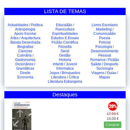
LISTA DE TEMAS
Actualidades / Politica
Educaãão /
Livros Escolares
Antropologia
Puericultura
Marketing /
Apoio Escolar
Espiritualidades
Comunicaãão
Artes / Arquitectura
Estudos E Ensaio
Poesia
Banda Desenhada
Ficãão Cientifica
Policial
Biografias
Filosofia
Psicologia /
Ciencias
Geral
Desenvolvimento
Culinãria /
Gestão
Pessoal
Gastronomia
Historia
Romance / Ficãão
Dicionãrios /
Infantil / Juvenil
Saãde / Desporto
Gramãticas
Informatica
Sociologia
Direito
Jogos / Brinquedos
Viagens / Guias /
Economia
Literatura / Critica
Mapas
Literatura Estrangeira
Destaques
17.50 €
14.00 €
Comprar