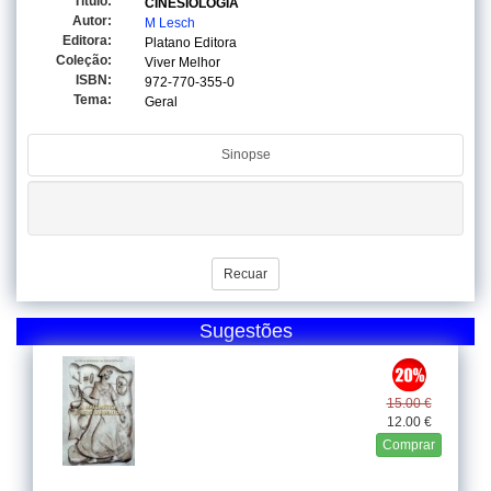
Titulo:
CINESIOLOGIA
Autor:
M Lesch
Editora:
Platano Editora
Coleção:
Viver Melhor
ISBN:
972-770-355-0
Tema:
Geral
Sinopse
Recuar
Sugestões
15.00 €
12.00 €
Comprar