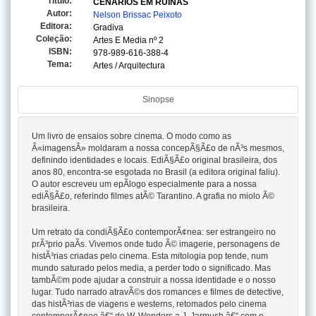
Titulo:
CENARIOS EM RUINAS
Autor:
Nelson Brissac Peixoto
Editora:
Gradiva
Coleção:
Artes E Media
nº 2
ISBN:
978-989-616-388-4
Tema:
Artes / Arquitectura
Sinopse
Um livro de ensaios sobre cinema. O modo como as
Â«imagensÂ» moldaram a nossa concepÃ§Ã£o de nÃ³s mesmos,
definindo identidades e locais. EdiÃ§Ã£o original brasileira, dos
anos 80, encontra-se esgotada no Brasil (a editora original faliu).
O autor escreveu um epÃ­logo especialmente para a nossa
ediÃ§Ã£o, referindo filmes atÃ© Tarantino. A grafia no miolo Ã©
brasileira.
Um retrato da condiÃ§Ã£o contemporÃ¢nea: ser estrangeiro no
prÃ³prio paÃ­s. Vivemos onde tudo Ã© imagerie, personagens de
histÃ³rias criadas pelo cinema. Esta mitologia pop tende, num
mundo saturado pelos media, a perder todo o significado. Mas
tambÃ©m pode ajudar a construir a nossa identidade e o nosso
lugar. Tudo narrado atravÃ©s dos romances e filmes de detective,
das histÃ³rias de viagens e westerns, retomados pelo cinema