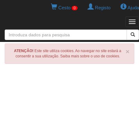
Cesto
Registo
Ajuda
0
Tog
navi
×
ATENÇÃO!
Este site utiliza cookies. Ao navegar no site estará a
consentir a sua utilização. Saiba mais sobre o uso de cookies.