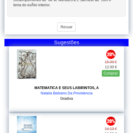
contemporÃ¢neo â€“ de W. Wenders a J. Jarmush â€“ com o
tema do exÃ­lio interior.
Recuar
Sugestões
15.00 €
12.00 €
Comprar
MATEMATICA E SEUS LABIRINTOS, A
Natalia Bebiano Da Providencia
Gradiva
14.13 €