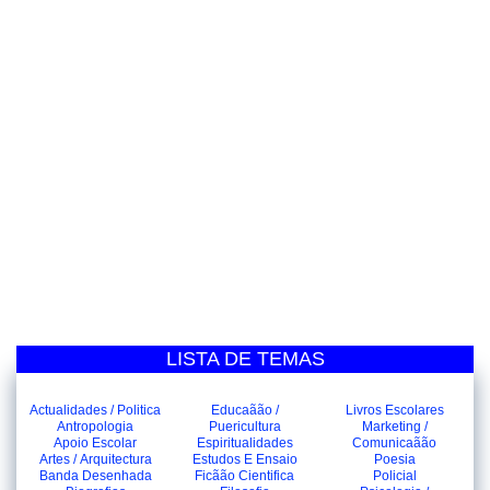
LISTA DE TEMAS
Actualidades / Politica
Educaãão /
Livros Escolares
Antropologia
Puericultura
Marketing /
Apoio Escolar
Espiritualidades
Comunicaãão
Artes / Arquitectura
Estudos E Ensaio
Poesia
Banda Desenhada
Ficãão Cientifica
Policial