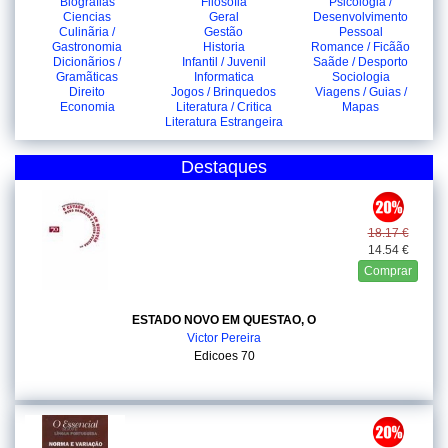
Biografias
Filosofia
Psicologia /
Ciencias
Geral
Desenvolvimento
Culinãria /
Gestão
Pessoal
Gastronomia
Historia
Romance / Ficãão
Dicionãrios /
Infantil / Juvenil
Saãde / Desporto
Gramãticas
Informatica
Sociologia
Direito
Jogos / Brinquedos
Viagens / Guias /
Economia
Literatura / Critica
Mapas
Literatura Estrangeira
Destaques
18.17 €
14.54 €
Comprar
ESTADO NOVO EM QUESTAO, O
Victor Pereira
Edicoes 70