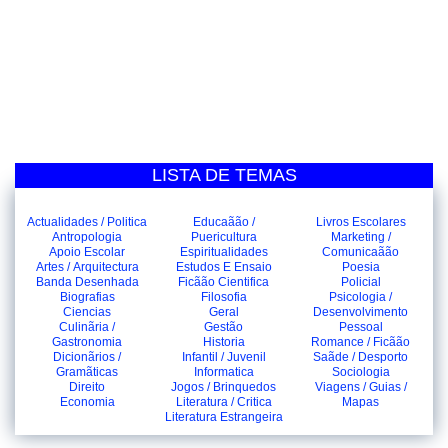
LISTA DE TEMAS
Actualidades / Politica
Educaãão /
Livros Escolares
Antropologia
Puericultura
Marketing /
Apoio Escolar
Espiritualidades
Comunicaãão
Artes / Arquitectura
Estudos E Ensaio
Poesia
Banda Desenhada
Ficãão Cientifica
Policial
Biografias
Filosofia
Psicologia /
Ciencias
Geral
Desenvolvimento
Culinãria /
Gestão
Pessoal
Gastronomia
Historia
Romance / Ficãão
Dicionãrios /
Infantil / Juvenil
Saãde / Desporto
Gramãticas
Informatica
Sociologia
Direito
Jogos / Brinquedos
Viagens / Guias /
Economia
Literatura / Critica
Mapas
Literatura Estrangeira