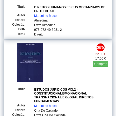
Titulo:
DIREITOS HUMANOS E SEUS MECANISMOS DE
PROTECCAO
Autor:
Marcolino Moco
Editora:
Almedina
Coleção::
Extra Almedina
ISBN:
978-972-40-3931-2
Tema:
Direito
22.00 €
17.60 €
Comprar
Titulo:
ESTUDOS JURIDICOS VOL2 -
CONSTITUCIONALISMO NACIONAL
TRANSNACIONAL E GLOBAL DIREITOS
FUNDAMENTAIS
Autor:
Marcolino Moco
Editora:
Cha De Caxinde
Coleção::
Extra Cha De Caxinde