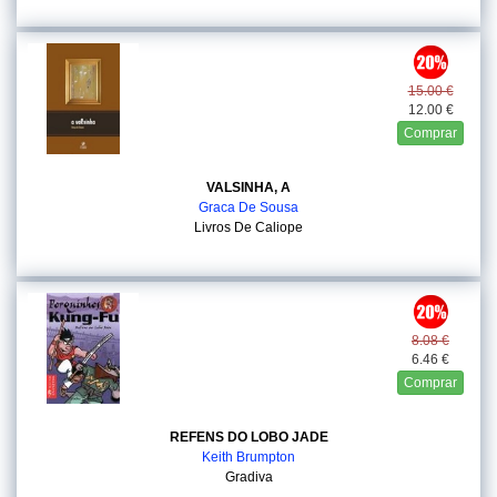
15.00 €
12.00 €
Comprar
VALSINHA, A
Graca De Sousa
Livros De Caliope
8.08 €
6.46 €
Comprar
REFENS DO LOBO JADE
Keith Brumpton
Gradiva