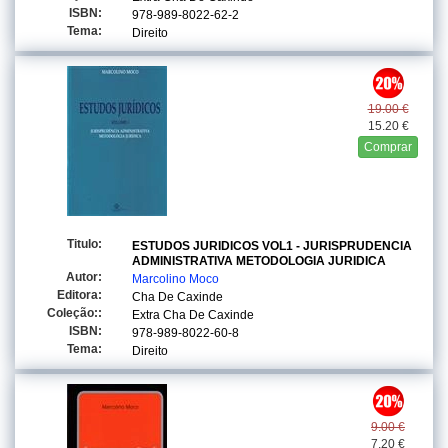
ISBN:
978-989-8022-62-2
Tema:
Direito
19.00 €
15.20 €
Comprar
Titulo:
ESTUDOS JURIDICOS VOL1 - JURISPRUDENCIA
ADMINISTRATIVA METODOLOGIA JURIDICA
Autor:
Marcolino Moco
Editora:
Cha De Caxinde
Coleção::
Extra Cha De Caxinde
ISBN:
978-989-8022-60-8
Tema:
Direito
9.00 €
7.20 €