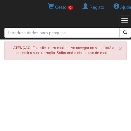
Cesto
Registo
Ajuda
0
Tog
navi
×
ATENÇÃO!
Este site utiliza cookies. Ao navegar no site estará a
consentir a sua utilização. Saiba mais sobre o uso de cookies.