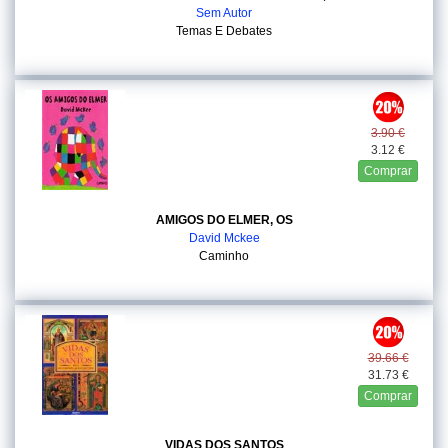
Sem Autor
Temas E Debates
3.90 €
3.12 €
Comprar
AMIGOS DO ELMER, OS
David Mckee
Caminho
39.66 €
31.73 €
Comprar
VIDAS DOS SANTOS