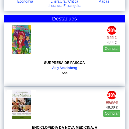
Economia
Literatura / Critica
Mapas
Literatura Estrangeira
Destaques
5.55 €
4.44 €
Comprar
SURPRESA DE PASCOA
Amy Ackelsberg
Asa
60.37 €
48.30 €
Comprar
ENCICLOPEDIA DA NOVA MEDICINA, A