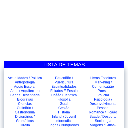
LISTA DE TEMAS
Actualidades / Politica
Educaãão /
Livros Escolares
Antropologia
Puericultura
Marketing /
Apoio Escolar
Espiritualidades
Comunicaãão
Artes / Arquitectura
Estudos E Ensaio
Poesia
Banda Desenhada
Ficãão Cientifica
Policial
Biografias
Filosofia
Psicologia /
Ciencias
Geral
Desenvolvimento
Culinãria /
Gestão
Pessoal
Gastronomia
Historia
Romance / Ficãão
Dicionãrios /
Infantil / Juvenil
Saãde / Desporto
Gramãticas
Informatica
Sociologia
Direito
Jogos / Brinquedos
Viagens / Guias /