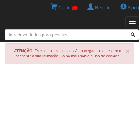
Cesto
Registo
Ajuda
0
Tog
navi
×
ATENÇÃO!
Este site utiliza cookies. Ao navegar no site estará a
consentir a sua utilização. Saiba mais sobre o uso de cookies.