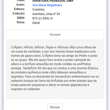
Titulo:
AVENTURA PERIGOSA, UMA
Autor:
Ana Maria Magalhaes
Editora:
Caminho
Coleção:
Aventura, Uma
nº 34
ISBN:
972-21-0931-6
Tema:
Geral
Sinopse
CrÃ­pton, HÃ©lio, NÃ©on, Ãrgon e XÃ©non sÃ£o cinco filhos de
um casal de cientistas, e por isso mesmo foram baptizados com
nomes de gases raros. CrÃ­pton torna-se amigo do Pedro e junta-
se ao grupo. Ã‰ ele quem lhes revela o poder calmante da
alface e a terrÃ­vel ameaÃ§a de morte contida na amÃªndoa
amarga. TambÃ©m Ã© ele que os conduz a uma enorme fÃ¡brica
de produtos quÃ­micos onde nÃ£o faltavam ameaÃ§as e
segredos. Para os desvendar foi necessÃ¡rio embrenharem-se no
estranho bosque da Serra da ArrÃ¡bida por entre plantas que de
longe parecem pequenas e afinal se tornam gigantescas e
engolem os visitantes.
Recuar