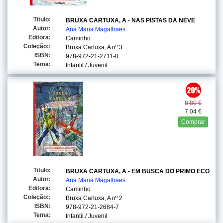
Titulo:
BRUXA CARTUXA, A - NAS PISTAS DA NEVE
Autor:
Ana Maria Magalhaes
Editora:
Caminho
Coleção::
Bruxa Cartuxa, A
nº 3
ISBN:
978-972-21-2711-0
Tema:
Infantil / Juvenil
8.80 €
7.04 €
Comprar
Titulo:
BRUXA CARTUXA, A - EM BUSCA DO PRIMO ECO
Autor:
Ana Maria Magalhaes
Editora:
Caminho
Coleção::
Bruxa Cartuxa, A
nº 2
ISBN:
978-972-21-2684-7
Tema:
Infantil / Juvenil