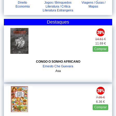
Direito
Jogos / Brinquedos
Viagens / Guias /
Economia
Literatura / Critica
Mapas
Literatura Estrangeira
Destaques
14.61 €
11.69 €
Comprar
CONGO O SONHO AFRICANO
Ernesto Che Guevara
Asa
7.95 €
6.36 €
Comprar