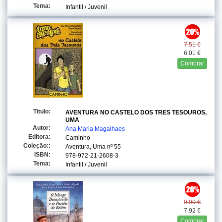
Tema:
Infantil / Juvenil
7.51 €
6.01 €
Comprar
Titulo:
AVENTURA NO CASTELO DOS TRES TESOUROS,
UMA
Autor:
Ana Maria Magalhaes
Editora:
Caminho
Coleção::
Aventura, Uma
nº 55
ISBN:
978-972-21-2608-3
Tema:
Infantil / Juvenil
9.90 €
7.92 €
Comprar