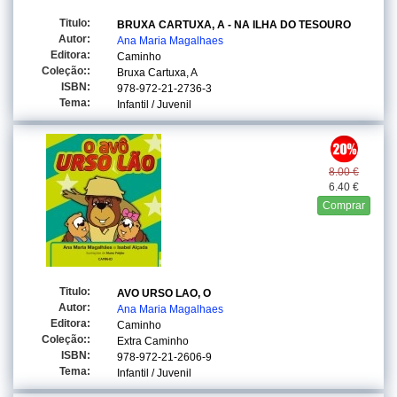
Titulo:
BRUXA CARTUXA, A - NA ILHA DO TESOURO
Autor:
Ana Maria Magalhaes
Editora:
Caminho
Coleção::
Bruxa Cartuxa, A
ISBN:
978-972-21-2736-3
Tema:
Infantil / Juvenil
8.00 €
6.40 €
Comprar
Titulo:
AVO URSO LAO, O
Autor:
Ana Maria Magalhaes
Editora:
Caminho
Coleção::
Extra Caminho
ISBN:
978-972-21-2606-9
Tema:
Infantil / Juvenil