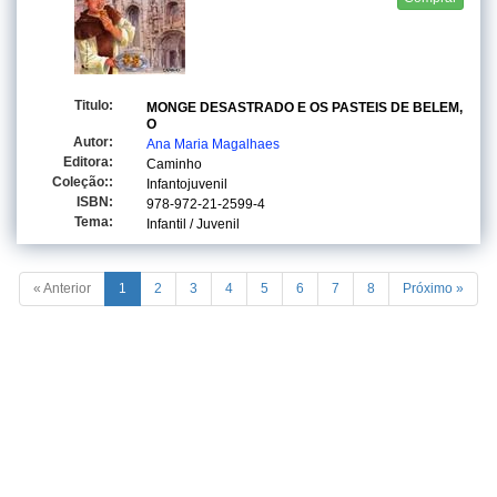
Titulo:
MONGE DESASTRADO E OS PASTEIS DE BELEM,
O
Autor:
Ana Maria Magalhaes
Editora:
Caminho
Coleção::
Infantojuvenil
ISBN:
978-972-21-2599-4
Tema:
Infantil / Juvenil
« Anterior
1
2
3
4
5
6
7
8
Próximo »