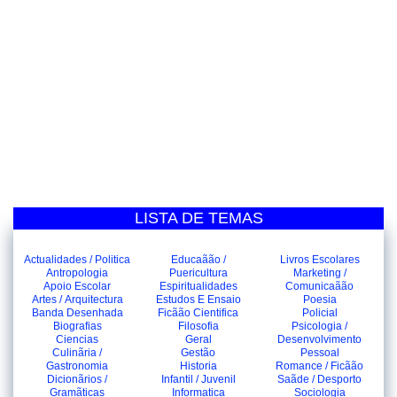
LISTA DE TEMAS
Actualidades / Politica
Educaãão /
Livros Escolares
Antropologia
Puericultura
Marketing /
Apoio Escolar
Espiritualidades
Comunicaãão
Artes / Arquitectura
Estudos E Ensaio
Poesia
Banda Desenhada
Ficãão Cientifica
Policial
Biografias
Filosofia
Psicologia /
Ciencias
Geral
Desenvolvimento
Culinãria /
Gestão
Pessoal
Gastronomia
Historia
Romance / Ficãão
Dicionãrios /
Infantil / Juvenil
Saãde / Desporto
Gramãticas
Informatica
Sociologia