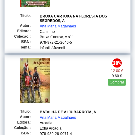
Titulo:
BRUXA CARTUXA NA FLORESTA DOS
SEGREDOS, A
Autor:
Ana Maria Magalhaes
Editora:
Caminho
Coleção::
Bruxa Cartuxa, A
nº 1
ISBN:
978-972-21-2646-5
Tema:
Infantil / Juvenil
12.00 €
9.60 €
Comprar
Titulo:
BATALHA DE ALJUBARROTA, A
Autor:
Ana Maria Magalhaes
Editora:
Arcadia
Coleção::
Extra Arcadia
ISBN:
978-989-28-0071-4