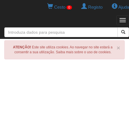
Cesto
Registo
Ajuda
0
Tog
navi
×
ATENÇÃO!
Este site utiliza cookies. Ao navegar no site estará a
consentir a sua utilização. Saiba mais sobre o uso de cookies.