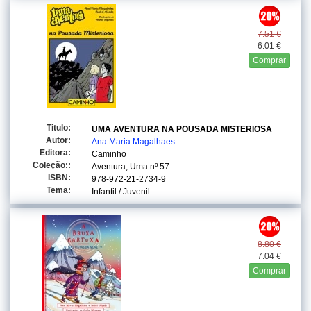
7.51 €
6.01 €
Comprar
Titulo:
UMA AVENTURA NA POUSADA MISTERIOSA
Autor:
Ana Maria Magalhaes
Editora:
Caminho
Coleção::
Aventura, Uma
nº 57
ISBN:
978-972-21-2734-9
Tema:
Infantil / Juvenil
8.80 €
7.04 €
Comprar