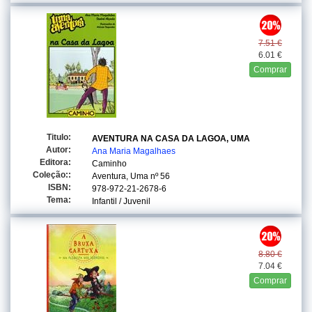
7.51 €
6.01 €
Comprar
Titulo:
AVENTURA NA CASA DA LAGOA, UMA
Autor:
Ana Maria Magalhaes
Editora:
Caminho
Coleção::
Aventura, Uma
nº 56
ISBN:
978-972-21-2678-6
Tema:
Infantil / Juvenil
8.80 €
7.04 €
Comprar