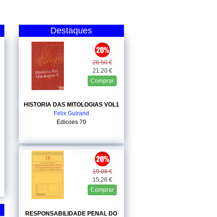
Destaques
26.50 €
21.20 €
Comprar
HISTORIA DAS MITOLOGIAS VOL1
Felix Guirand
Edicoes 70
19.08 €
15.26 €
Comprar
RESPONSABILIDADE PENAL DO