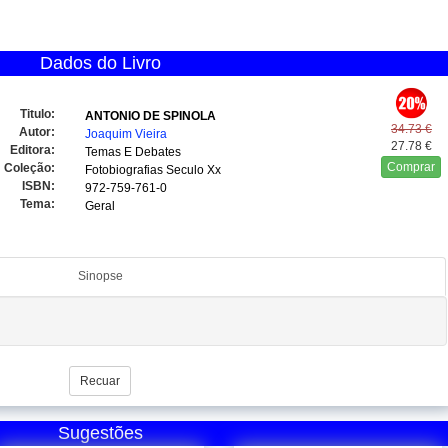
Dados do Livro
Titulo:
ANTONIO DE SPINOLA
34.73 €
Autor:
Joaquim Vieira
27.78 €
Editora:
Temas E Debates
Comprar
Coleção:
Fotobiografias Seculo Xx
ISBN:
972-759-761-0
Tema:
Geral
Sinopse
Recuar
Sugestões