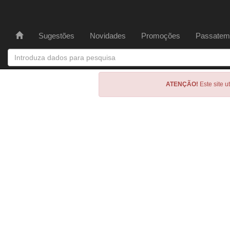
Sugestões
Novidades
Promoções
Passatem
ATENÇÃO!
Este site u