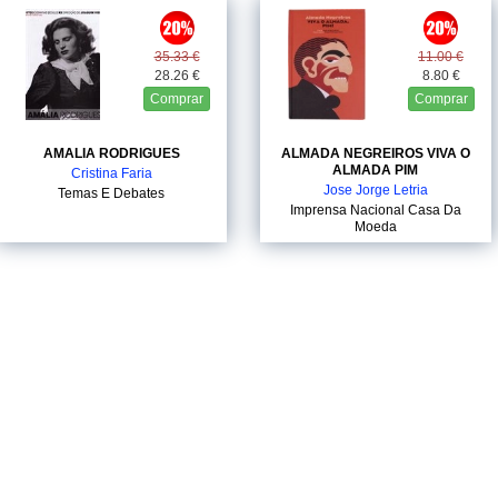
35.33 €
11.00 €
28.26 €
8.80 €
Comprar
Comprar
AMALIA RODRIGUES
ALMADA NEGREIROS VIVA O
ALMADA PIM
Cristina Faria
Jose Jorge Letria
Temas E Debates
Imprensa Nacional Casa Da
Moeda