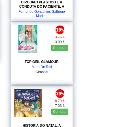
CIRUGIAO PLASTICO E A
CONDUTA DO PACIENTE, A
Fernando Goncalves Galhego
Martins
Coimbra
3.75 €
3.00 €
Comprar
TOP GIRL GLAMOUR
Mara De Rici
Girassol
8.79 €
7.03 €
Comprar
HISTORIA DO NATAL, A