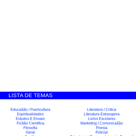
LISTA DE TEMAS
Educaãão / Puericultura
Literatura / Critica
Espiritualidades
Literatura Estrangeira
Estudos E Ensaio
Livros Escolares
Ficãão Cientifica
Marketing / Comunicaãão
Filosofia
Poesia
Geral
Policial