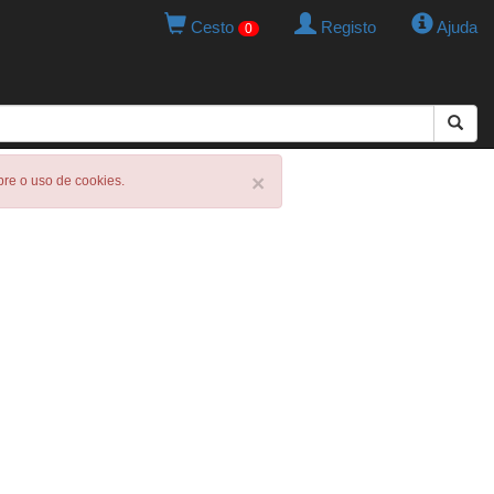
Cesto
Registo
Ajuda
0
×
obre o uso de cookies.