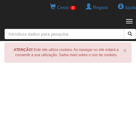
Cesto
Registo
Ajuda
0
Tog
navi
×
ATENÇÃO!
Este site utiliza cookies. Ao navegar no site estará a
consentir a sua utilização. Saiba mais sobre o uso de cookies.