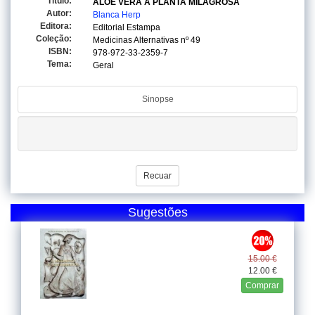
Titulo:
ALOE VERA A PLANTA MILAGROSA
Autor:
Blanca Herp
Editora:
Editorial Estampa
Coleção:
Medicinas Alternativas
nº 49
ISBN:
978-972-33-2359-7
Tema:
Geral
Sinopse
Recuar
Sugestões
15.00 €
12.00 €
Comprar