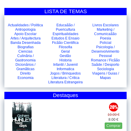
LISTA DE TEMAS
Actualidades / Politica
Educaãão /
Livros Escolares
Antropologia
Puericultura
Marketing /
Apoio Escolar
Espiritualidades
Comunicaãão
Artes / Arquitectura
Estudos E Ensaio
Poesia
Banda Desenhada
Ficãão Cientifica
Policial
Biografias
Filosofia
Psicologia /
Ciencias
Geral
Desenvolvimento
Culinãria /
Gestão
Pessoal
Gastronomia
Historia
Romance / Ficãão
Dicionãrios /
Infantil / Juvenil
Saãde / Desporto
Gramãticas
Informatica
Sociologia
Direito
Jogos / Brinquedos
Viagens / Guias /
Economia
Literatura / Critica
Mapas
Literatura Estrangeira
Destaques
10.00 €
8.00 €
Comprar