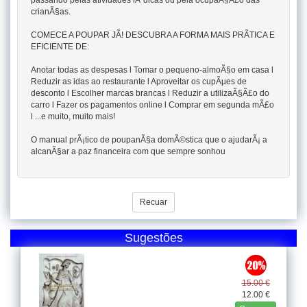
passando pelas atividades lÃºdicas ou pela ocupaÃ§Ã£o das
crianÃ§as.
COMECE A POUPAR JÃ! DESCUBRA A FORMA MAIS PRÃTICA E
EFICIENTE DE:
Anotar todas as despesas l Tomar o pequeno-almoÃ§o em casa l
Reduzir as idas ao restaurante l Aproveitar os cupÃµes de
desconto l Escolher marcas brancas l Reduzir a utilizaÃ§Ã£o do
carro l Fazer os pagamentos online l Comprar em segunda mÃ£o
l ...e muito, muito mais!
O manual prÃ¡tico de poupanÃ§a domÃ©stica que o ajudarÃ¡ a
alcanÃ§ar a paz financeira com que sempre sonhou
Recuar
Sugestões
15.00 €
12.00 €