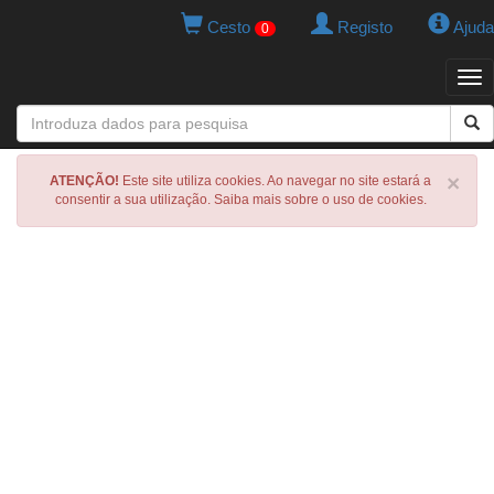
Cesto
Registo
Ajuda
0
Tog
navi
×
ATENÇÃO!
Este site utiliza cookies. Ao navegar no site estará a
consentir a sua utilização. Saiba mais sobre o uso de cookies.