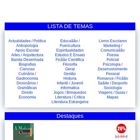
LISTA DE TEMAS
Actualidades / Politica
Educaãão /
Livros Escolares
Antropologia
Puericultura
Marketing /
Apoio Escolar
Espiritualidades
Comunicaãão
Artes / Arquitectura
Estudos E Ensaio
Poesia
Banda Desenhada
Ficãão Cientifica
Policial
Biografias
Filosofia
Psicologia /
Ciencias
Geral
Desenvolvimento
Culinãria /
Gestão
Pessoal
Gastronomia
Historia
Romance / Ficãão
Dicionãrios /
Infantil / Juvenil
Saãde / Desporto
Gramãticas
Informatica
Sociologia
Direito
Jogos / Brinquedos
Viagens / Guias /
Economia
Literatura / Critica
Mapas
Literatura Estrangeira
Destaques
12.59 €