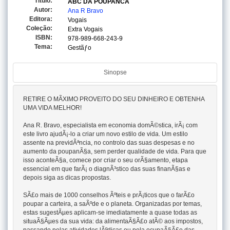
Titulo:
ABC DA POUPANCA
Autor:
Ana R Bravo
Editora:
Vogais
Coleção:
Extra Vogais
ISBN:
978-989-668-243-9
Tema:
Gestãƒo
Sinopse
RETIRE O MÃXIMO PROVEITO DO SEU DINHEIRO E OBTENHA
UMA VIDA MELHOR!
Ana R. Bravo, especialista em economia domÃ©stica, irÃ¡ com
este livro ajudÃ¡-lo a criar um novo estilo de vida. Um estilo
assente na previdÃªncia, no controlo das suas despesas e no
aumento da poupanÃ§a, sem perder qualidade de vida. Para que
isso aconteÃ§a, comece por criar o seu orÃ§amento, etapa
essencial em que farÃ¡ o diagnÃ³stico das suas finanÃ§as e
depois siga as dicas propostas.
SÃ£o mais de 1000 conselhos Ãºteis e prÃ¡ticos que o farÃ£o
poupar a carteira, a saÃºde e o planeta. Organizadas por temas,
estas sugestÃµes aplicam-se imediatamente a quase todas as
situaÃ§Ãµes da sua vida: da alimentaÃ§Ã£o atÃ© aos impostos,