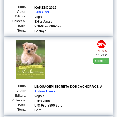
Titulo:
KAKEBO 2016
Autor:
Sem Autor
Editora:
Vogais
Coleção::
Extra Vogais
ISBN:
978-989-8086-69-3
Tema:
Gestãƒo
14.99 €
11.99 €
Comprar
Titulo:
LINGUAGEM SECRETA DOS CACHORROS, A
Autor:
Andrew Banks
Editora:
Vogais
Coleção::
Extra Vogais
ISBN:
978-989-8800-35-0
Tema:
Geral