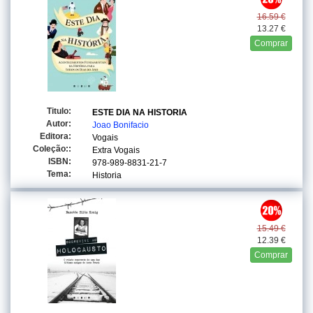
16.59 €
13.27 €
Comprar
Titulo:
ESTE DIA NA HISTORIA
Autor:
Joao Bonifacio
Editora:
Vogais
Coleção::
Extra Vogais
ISBN:
978-989-8831-21-7
Tema:
Historia
15.49 €
12.39 €
Comprar