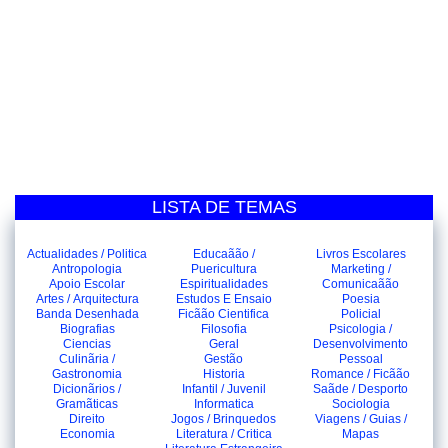
LISTA DE TEMAS
Actualidades / Politica
Educaãão /
Livros Escolares
Antropologia
Puericultura
Marketing /
Apoio Escolar
Espiritualidades
Comunicaãão
Artes / Arquitectura
Estudos E Ensaio
Poesia
Banda Desenhada
Ficãão Cientifica
Policial
Biografias
Filosofia
Psicologia /
Ciencias
Geral
Desenvolvimento
Culinãria /
Gestão
Pessoal
Gastronomia
Historia
Romance / Ficãão
Dicionãrios /
Infantil / Juvenil
Saãde / Desporto
Gramãticas
Informatica
Sociologia
Direito
Jogos / Brinquedos
Viagens / Guias /
Economia
Literatura / Critica
Mapas