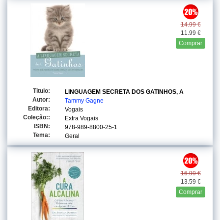
14.99 €
11.99 €
Comprar
Titulo:
LINGUAGEM SECRETA DOS GATINHOS, A
Autor:
Tammy Gagne
Editora:
Vogais
Coleção::
Extra Vogais
ISBN:
978-989-8800-25-1
Tema:
Geral
16.99 €
13.59 €
Comprar