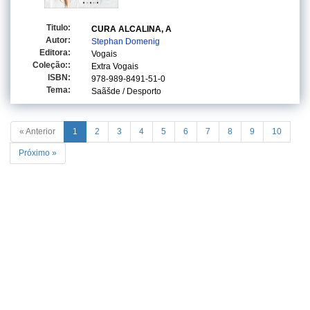
Titulo:
CURA ALCALINA, A
Autor:
Stephan Domenig
Editora:
Vogais
Coleção::
Extra Vogais
ISBN:
978-989-8491-51-0
Tema:
Saãšde / Desporto
« Anterior
1
2
3
4
5
6
7
8
9
10
Próximo »