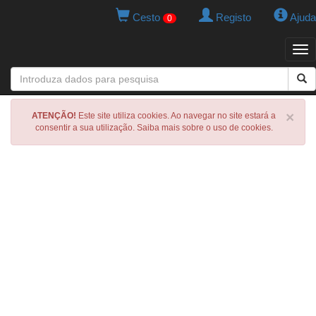
Cesto
Registo
Ajuda
0
Tog
navi
×
ATENÇÃO!
Este site utiliza cookies. Ao navegar no site estará a
consentir a sua utilização. Saiba mais sobre o uso de cookies.