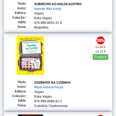
Titulo:
SOBREVIVI AO HOLOCAUSTRO
Autor:
Nanette Blitz Konig
Editora:
Vogais
Coleção::
Extra Vogais
ISBN:
978-989-8831-31-6
Tema:
Biografias
17.69 €
14.15 €
Comprar
Titulo:
SOZINHOS NA COZINHA
Autor:
Maria Antonia Pecas
Editora:
Vogais
Coleção::
Extra Vogais
ISBN:
978-989-8086-82-2
Tema:
Culinãria / Gastronomia