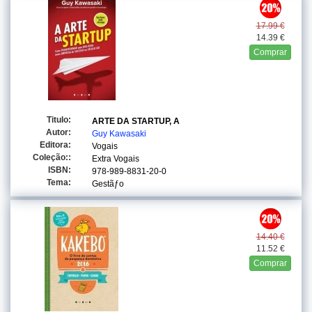
17.99 €
14.39 €
Comprar
Titulo:
ARTE DA STARTUP, A
Autor:
Guy Kawasaki
Editora:
Vogais
Coleção::
Extra Vogais
ISBN:
978-989-8831-20-0
Tema:
Gestãƒo
14.40 €
11.52 €
Comprar