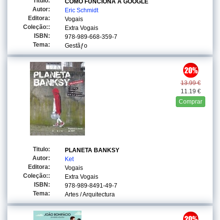
Titulo:
COMO FUNCIONA A GOOGLE
Autor:
Eric Schmidt
Editora:
Vogais
Coleção::
Extra Vogais
ISBN:
978-989-668-359-7
Tema:
Gestãƒo
13.99 €
11.19 €
Comprar
Titulo:
PLANETA BANKSY
Autor:
Ket
Editora:
Vogais
Coleção::
Extra Vogais
ISBN:
978-989-8491-49-7
Tema:
Artes / Arquitectura