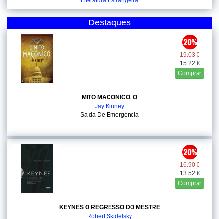
Literatura Estrangeira
Destaques
19.03 €
15.22 €
Comprar
MITO MACONICO, O
Jay Kinney
Saida De Emergencia
16.90 €
13.52 €
Comprar
KEYNES O REGRESSO DO MESTRE
Robert Skidelsky