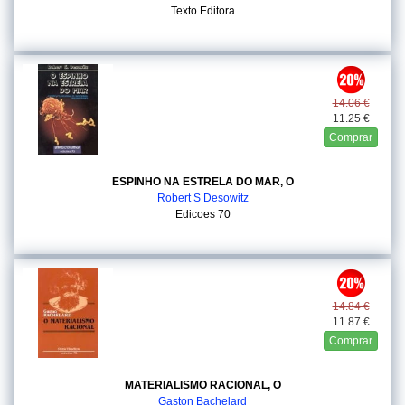
Texto Editora
14.06 €
11.25 €
Comprar
ESPINHO NA ESTRELA DO MAR, O
Robert S Desowitz
Edicoes 70
14.84 €
11.87 €
Comprar
MATERIALISMO RACIONAL, O
Gaston Bachelard