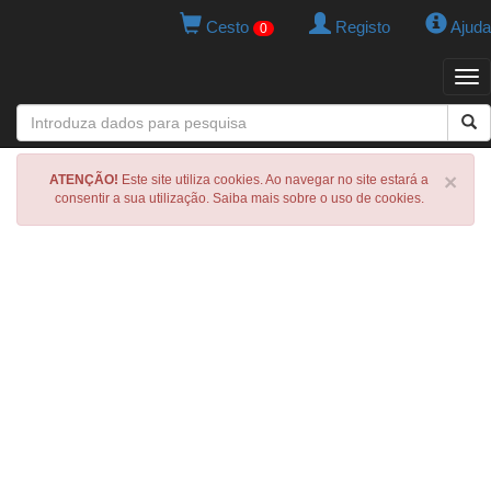
Cesto
Registo
Ajuda
0
Tog
navi
×
ATENÇÃO!
Este site utiliza cookies. Ao navegar no site estará a
consentir a sua utilização. Saiba mais sobre o uso de cookies.