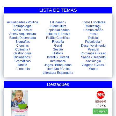
LISTA DE TEMAS
Actualidades / Politica
Educaãão /
Livros Escolares
Antropologia
Puericultura
Marketing /
Apoio Escolar
Espiritualidades
Comunicaãão
Artes / Arquitectura
Estudos E Ensaio
Poesia
Banda Desenhada
Ficãão Cientifica
Policial
Biografias
Filosofia
Psicologia /
Ciencias
Geral
Desenvolvimento
Culinãria /
Gestão
Pessoal
Gastronomia
Historia
Romance / Ficãão
Dicionãrios /
Infantil / Juvenil
Saãde / Desporto
Gramãticas
Informatica
Sociologia
Direito
Jogos / Brinquedos
Viagens / Guias /
Economia
Literatura / Critica
Mapas
Literatura Estrangeira
Destaques
22.20 €
17.76 €
Comprar