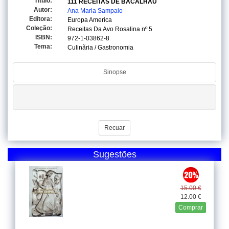
Titulo:
111 RECEITAS DE BACALHAU
Autor:
Ana Maria Sampaio
Editora:
Europa America
Coleção:
Receitas Da Avo Rosalina
nº 5
ISBN:
972-1-03862-8
Tema:
Culinãria / Gastronomia
Sinopse
Recuar
Sugestões
15.00 €
12.00 €
Comprar