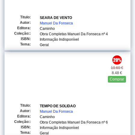
Titulo:
SEARA DE VENTO
Autor:
Manuel Da Fonseca
Editora:
Caminho
Coleção::
Obra Completas Manuel Da Fonseca
nº 4
ISBN:
Informação Indisponível
Tema:
Geral
10.60 €
8.48 €
Comprar
Titulo:
TEMPO DE SOLIDAO
Autor:
Manuel Da Fonseca
Editora:
Caminho
Coleção::
Obra Completas Manuel Da Fonseca
nº 6
ISBN:
Informação Indisponível
Tema:
Geral