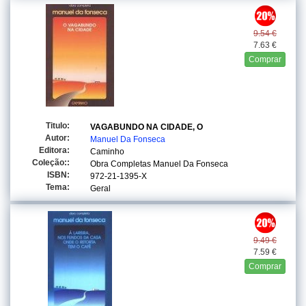
9.54 €
7.63 €
Comprar
Titulo:
VAGABUNDO NA CIDADE, O
Autor:
Manuel Da Fonseca
Editora:
Caminho
Coleção::
Obra Completas Manuel Da Fonseca
ISBN:
972-21-1395-X
Tema:
Geral
9.49 €
7.59 €
Comprar