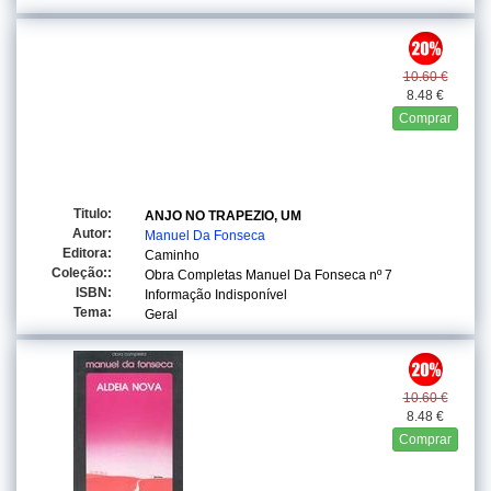
10.60 €
8.48 €
Comprar
Titulo:
ANJO NO TRAPEZIO, UM
Autor:
Manuel Da Fonseca
Editora:
Caminho
Coleção::
Obra Completas Manuel Da Fonseca
nº 7
ISBN:
Informação Indisponível
Tema:
Geral
10.60 €
8.48 €
Comprar