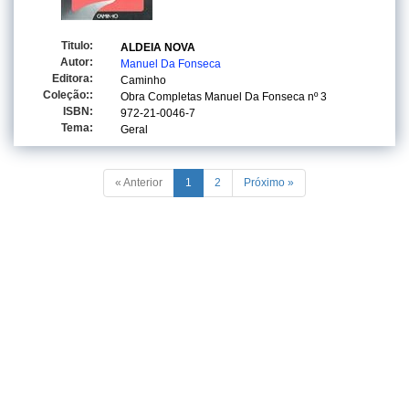
Titulo:
ALDEIA NOVA
Autor:
Manuel Da Fonseca
Editora:
Caminho
Coleção::
Obra Completas Manuel Da Fonseca
nº 3
ISBN:
972-21-0046-7
Tema:
Geral
« Anterior
1
2
Próximo »