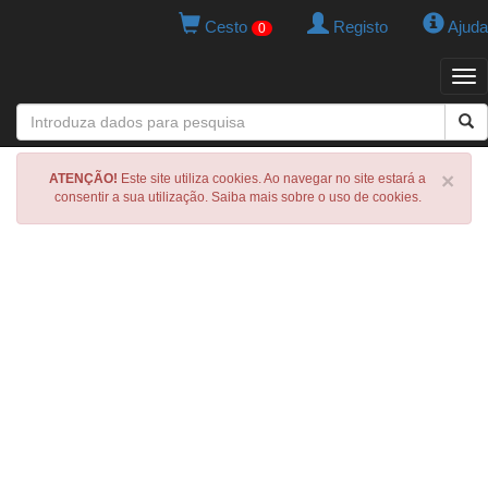
Cesto
Registo
Ajuda
0
Tog
navi
×
ATENÇÃO!
Este site utiliza cookies. Ao navegar no site estará a
consentir a sua utilização. Saiba mais sobre o uso de cookies.