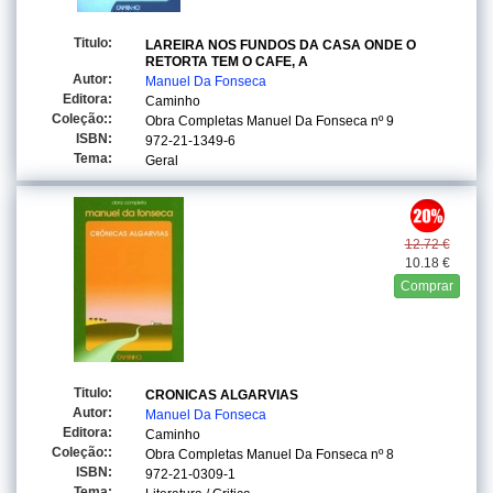
Titulo:
LAREIRA NOS FUNDOS DA CASA ONDE O
RETORTA TEM O CAFE, A
Autor:
Manuel Da Fonseca
Editora:
Caminho
Coleção::
Obra Completas Manuel Da Fonseca
nº 9
ISBN:
972-21-1349-6
Tema:
Geral
12.72 €
10.18 €
Comprar
Titulo:
CRONICAS ALGARVIAS
Autor:
Manuel Da Fonseca
Editora:
Caminho
Coleção::
Obra Completas Manuel Da Fonseca
nº 8
ISBN:
972-21-0309-1
Tema: