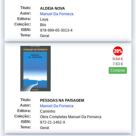
Titulo:
ALDEIA NOVA
Autor:
Manuel Da Fonseca
Editora:
Leya
Coleção::
Biis
ISBN:
978-989-65-3013-4
Tema:
Geral
9.54 €
7.63 €
Comprar
Titulo:
PESSOAS NA PAISAGEM
Autor:
Manuel Da Fonseca
Editora:
Caminho
Coleção::
Obra Completas Manuel Da Fonseca
ISBN:
972-21-1462-X
Tema:
Geral