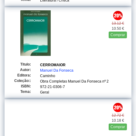
Literatura / Critica
13.12 €
10.50 €
Comprar
Titulo:
CERROMAIOR
Autor:
Manuel Da Fonseca
Editora:
Caminho
Coleção::
Obra Completas Manuel Da Fonseca
nº 2
ISBN:
972-21-0306-7
Tema:
Geral
12.72 €
10.18 €
Comprar