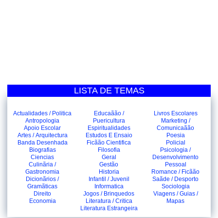
LISTA DE TEMAS
Actualidades / Politica
Educaãão /
Livros Escolares
Antropologia
Puericultura
Marketing /
Apoio Escolar
Espiritualidades
Comunicaãão
Artes / Arquitectura
Estudos E Ensaio
Poesia
Banda Desenhada
Ficãão Cientifica
Policial
Biografias
Filosofia
Psicologia /
Ciencias
Geral
Desenvolvimento
Culinãria /
Gestão
Pessoal
Gastronomia
Historia
Romance / Ficãão
Dicionãrios /
Infantil / Juvenil
Saãde / Desporto
Gramãticas
Informatica
Sociologia
Direito
Jogos / Brinquedos
Viagens / Guias /
Economia
Literatura / Critica
Mapas
Literatura Estrangeira