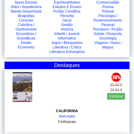
Apoio Escolar
Espiritualidades
Comunicaãão
Artes / Arquitectura
Estudos E Ensaio
Poesia
Banda Desenhada
Ficãão Cientifica
Policial
Biografias
Filosofia
Psicologia /
Ciencias
Geral
Desenvolvimento
Culinãria /
Gestão
Pessoal
Gastronomia
Historia
Romance / Ficãão
Dicionãrios /
Infantil / Juvenil
Saãde / Desporto
Gramãticas
Informatica
Sociologia
Direito
Jogos / Brinquedos
Viagens / Guias /
Economia
Literatura / Critica
Mapas
Literatura Estrangeira
Destaques
33.30 €
26.64 €
Comprar
CALIFORNIA
Sem Autor
Civilizacao