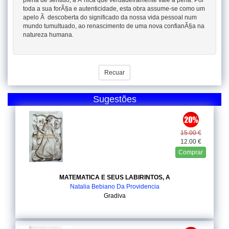
plena de sentido, a Ãºnica que verdadeiramente vale a pena. Por
toda a sua forÃ§a e autenticidade, esta obra assume-se como um
apelo Ã descoberta do significado da nossa vida pessoal num
mundo tumultuado, ao renascimento de uma nova confianÃ§a na
natureza humana.
Recuar
Sugestões
15.00 €
12.00 €
Comprar
MATEMATICA E SEUS LABIRINTOS, A
Natalia Bebiano Da Providencia
Gradiva