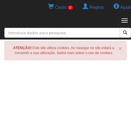
Cesto
Registo
Ajuda
0
Tog
navi
×
ATENÇÃO!
Este site utiliza cookies. Ao navegar no site estará a
consentir a sua utilização. Saiba mais sobre o uso de cookies.